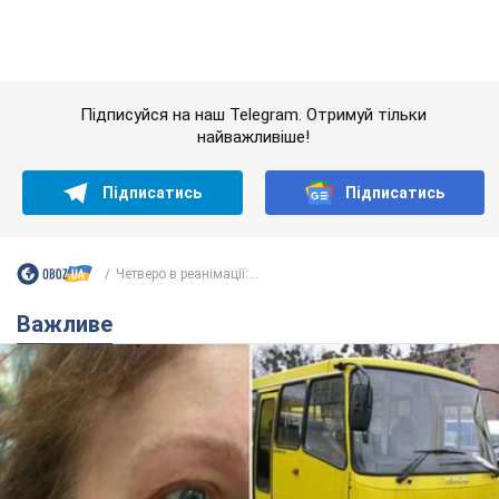
Четверо в реанімації:...
Важливе
У Львові жінка спровокувала конфлікт,
розмовляючи російською мовою у маршрутці:
поліція склала адмінпротокол. Відео
На місце події прибули патрульні поліцейські та слідчо-