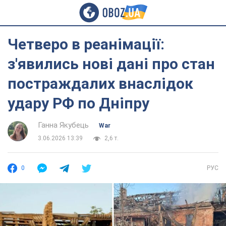
Четверо в реанімації:
з'явились нові дані про стан
постраждалих внаслідок
удару РФ по Дніпру
Ганна Якубець
War
3.06.2026 13:39
2,6 т.
0
РУС