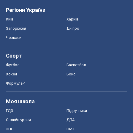
Футбол
Баскетбол
Хокей
Бокс
Формула-1
Моя школа
ГДЗ
Підручники
Онлайн уроки
ДПА
ЗНО
НМТ
СНД посібники
Авто
Тест Драйв
Електромобілі
Акції
Сервіс