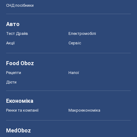
Food Oboz
Рецепти
Напої
Дієти
Економіка
Ринки та компанії
Макроекономіка
MedOboz
Новини медицини
MAMACLUB
Шоу
Афіша
Плітки
Краса
Мода
Жіночий журнал