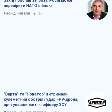
"Варта" та "Новатор" витримали
кулеметний обстріл і удар FPV-дрона,
врятувавши життя офіцеру ЗСУ
Українська Бронетехніка
2,6 т.
КНДР як каталізатор війни, або Про
новий етап російсько-
північнокорейського союзу
Олексій Кущ
2,8 т.
Вихід до еліти ЧС та тріумф "Сокола":