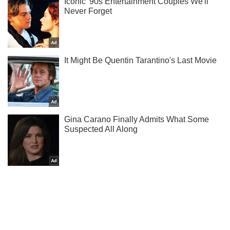
Підписуйся на наш Telegram. Отримуй тільки
найважливіше!
Підписатись
Підписатись