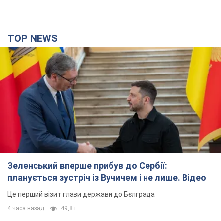
Зеленський вперше прибув до Сербії:
планується зустріч із Вучичем і не лише. Відео
Це перший візит глави держави до Бєлграда
4 часа назад
49,8 т.
"Верніть Федорова": у містах України 23-й день
поспіль тривають масові мітинги з
картонками. Фото і відео
Учасники акцій продовжують серію щоденних протестів
2 часа назад
1,6 т.