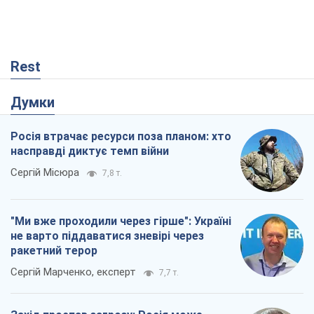
насправді диктує темп війни
Сергій Місюра
7,8 т.
"Ми вже проходили через гірше": Україні
не варто піддаватися зневірі через
ракетний терор
Сергій Марченко, експерт
7,7 т.
Захід проспав загрозу: Росія може
перевірити НАТО війною
Леонід Невзлін
2,4 т.