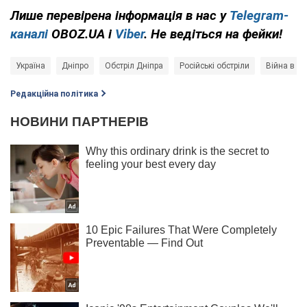
Лише
перевірена інформація в нас у
Telegram-
каналі
OBOZ.UA і
Viber
. Не ведіться на фейки!
Україна
Дніпро
Обстріл Дніпра
Російські обстріли
Війна в Ук
Редакційна політика