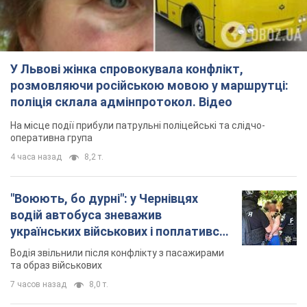
оперативна група
4 часа назад
8,2 т.
"Воюють, бо дурні": у Чернівцях
водій автобуса зневажив
українських військових і поплатився.
Відео
Водія звільнили після конфлікту з пасажирами
та образ військових
7 часов назад
8,0 т.
"Не слідкує за сексуальністю": у
Києві консультант салону краси
образив жінку після хімієтерапії,
розгорівся скандал. Фото
Працівник салону почав надавати оцінку
зовнішності жінки, сказавши, що вона носить
"чоловічу стрижку"
35 минут назад
8,1 т.