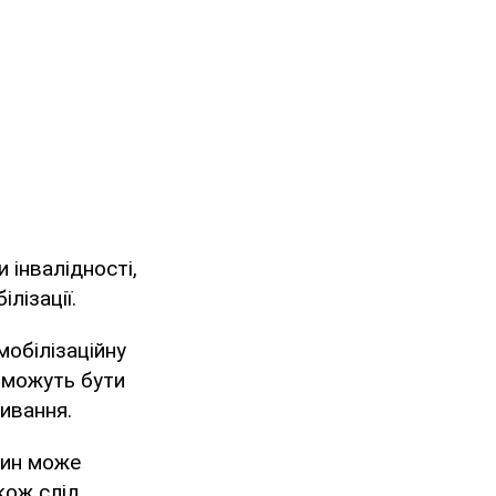
 інвалідності,
лізації.
мобілізаційну
ї можуть бути
живання.
чин може
кож слід