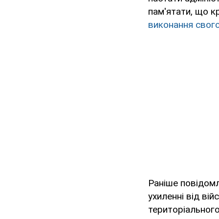
пам'ятати, що 
виконання свого
Раніше повідомл
ухиленні від ві
територіального