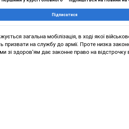
Підписатися
вжується загальна мобілізація, в ході якої військо
 призвати на службу до армії. Проте низка законн
и зі здоров'ям дає законне право на відстрочку ві