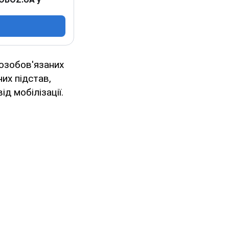
возобов'язаних
их підстав,
д мобілізації.