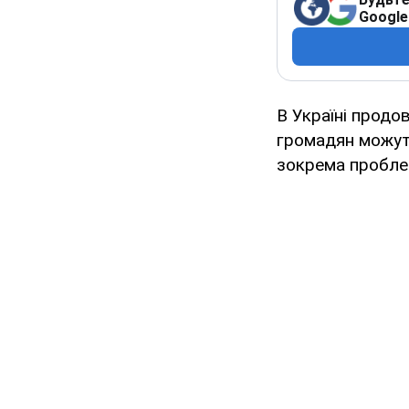
Google
В Україні продо
громадян можуть
зокрема проблем