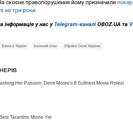
. За скоєне правопорушення йому призначили
покар
і на три роки.
на інформація у нас у
Telegram-каналі
OBOZ.UA та
V
Війна в Україні
воєнний стан
Збройні Сили України