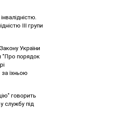
інвалідністю.
дністю ІІІ групи
Закону України
ни "Про порядок
рі
 за їхньою
цію" говорить
ву службу під