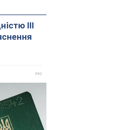
істю ІІІ
'яснення
РУС