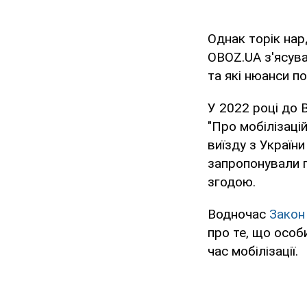
Однак торік нар
OBOZ.UA з'ясував
та які нюанси по
У 2022 році до 
"Про мобілізаці
виїзду з України
запропонували п
згодою.
Водночас
Закон
про те, що особ
час мобілізації.