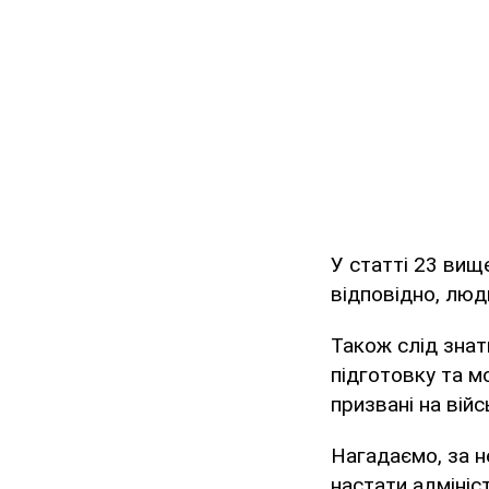
У статті 23 вищ
відповідно, люди
Також слід знати
підготовку та мо
призвані на вій
Нагадаємо, за н
настати адмініс