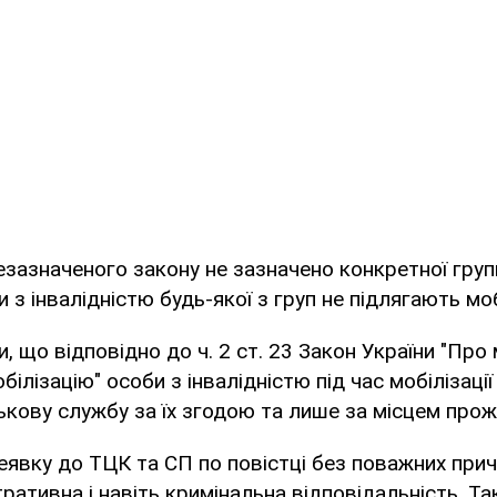
езазначеного закону не зазначено конкретної групи
 з інвалідністю будь-якої з груп не підлягають мобі
, що відповідно до ч. 2 ст. 23 Закон України "Про 
білізацію" особи з інвалідністю під час мобілізаці
ськову службу за їх згодою та лише за місцем про
еявку до ТЦК та СП по повістці без поважних при
тративна і навіть кримінальна відповідальність. Та