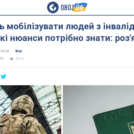
 мобілізувати людей з інвалідн
які нюанси потрібно знати: роз
тіков
War
59
3,1 т.