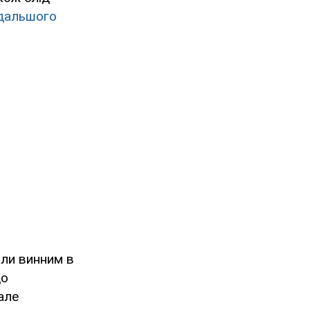
одальшого
али винним в
до
але