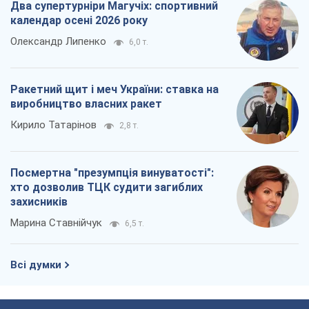
Два супертурніри Магучіх: спортивний
календар осені 2026 року
Олександр Липенко
6,0 т.
Ракетний щит і меч України: ставка на
виробництво власних ракет
Кирило Татарінов
2,8 т.
Посмертна "презумпція винуватості":
хто дозволив ТЦК судити загиблих
захисників
Марина Ставнійчук
6,5 т.
Всі думки