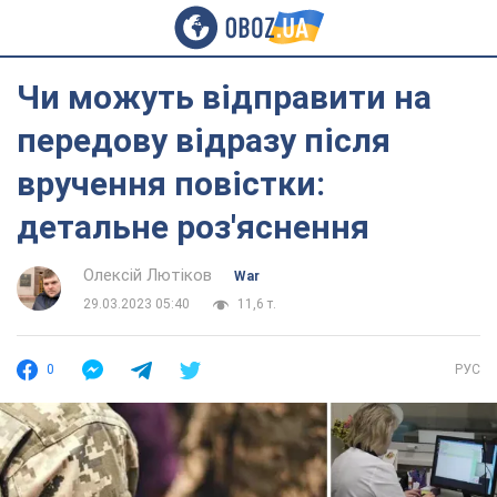
Чи можуть відправити на
передову відразу після
вручення повістки:
детальне роз'яснення
Олексій Лютіков
War
29.03.2023 05:40
11,6 т.
0
РУС