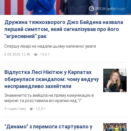
Дружина тяжкохворого Джо Байдена назвала
перший симптом, який сигналізував про його
"агресивний" рак
Спершу лікарі не надали цьому належної уваги
6.08.2026 12:46
15,6 т.
Відпустка Лесі Нікітюк у Карпатах
обернулася скандалом: чому ведучу
несправедливо захейтили
Знаменитість вийшла на пряму комунікацію в
мережі та розставила всі крапки над "і"
9 годин тому
12,4 т.
"Динамо" з перемоги стартувало у