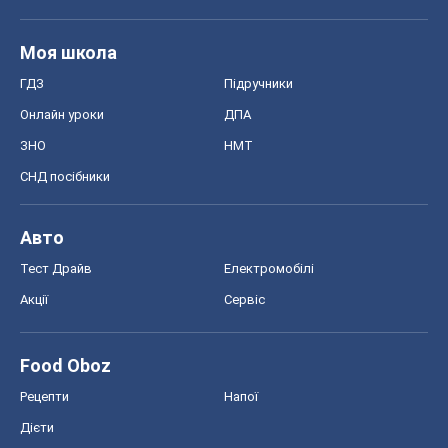
Моя школа
ГДЗ
Підручники
Онлайн уроки
ДПА
ЗНО
НМТ
СНД посібники
Авто
Тест Драйв
Електромобілі
Акції
Сервіс
Food Oboz
Рецепти
Напої
Дієти