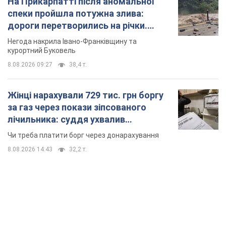
На Прикарпатті після аномальної
спеки пройшла потужна злива:
дороги перетворились на річки.
Відео
Негода накрила Івано-Франківщину та
курортний Буковель
8.08.2026 09:27
38,4 т.
Жінці нарахували 729 тис. грн боргу
за газ через покази зіпсованого
лічильника: суддя ухвалив
неочікуване рішення
Чи треба платити борг через донарахування
8.08.2026 14:43
32,2 т.