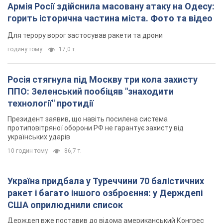
Армія Росії здійснила масовану атаку на Одесу:
горить історична частина міста. Фото та відео
Для терору ворог застосував ракети та дрони
годину тому
17,0 т.
Росія стягнула під Москву три кола захисту
ППО: Зеленський пообіцяв "знаходити
технології" протидії
Президент заявив, що навіть посилена система
протиповітряної оборони РФ не гарантує захисту від
українських ударів
10 годин тому
86,7 т.
Україна придбала у Туреччини 70 балістичних
ракет і багато іншого озброєння: у Держдепі
США оприлюднили список
Держдеп вже поставив до відома американський Конгрес