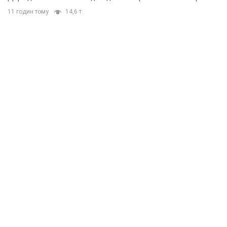
11 годин тому
14,6 т.