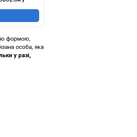
ною формою,
язана особа, яка
ьки у разі,