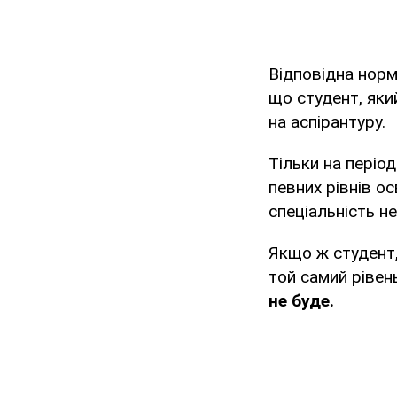
Відповідна нор
що студент, яки
на аспірантуру.
Тільки на періо
певних рівнів ос
спеціальність н
Якщо ж студент,
той самий рівен
не буде.