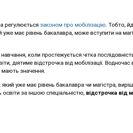
ма регулюється
законом про мобілізацію
. Тобто, й
й уже має рівень бакалавра, може вступити на магі
д навчання, коли простежується чітка послідовніс
віти, діятиме відстрочка від мобілізації. Водночас 
е мають значення.
 який уже має рівень бакалавра чи магістра, вирі
ь освіти за іншою спеціальністю,
відстрочка від м