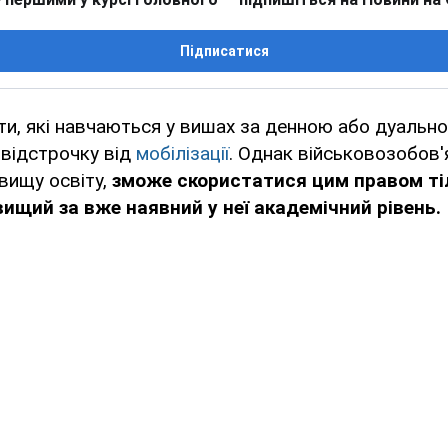
Підписатися
нти, які навчаються у вишах за денною або дуаль
 відстрочку від
мобілізації
. Однак військовозобов'
вищу освіту,
зможе скористатися цим правом тіл
ищий за вже наявний у неї академічний рівень.