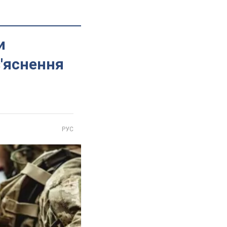
и
з'яснення
РУС