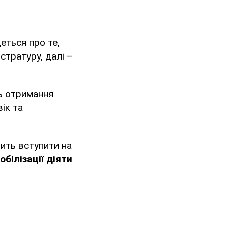
деться про те,
стратуру, далі –
ть отримання
вік та
шить вступити на
обілізації діяти