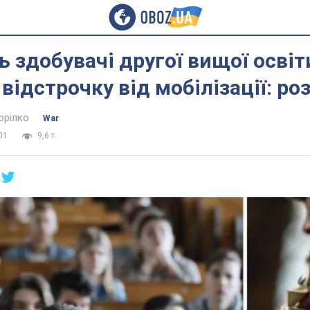
 здобувачі другої вищої освіт
відстрочку від мобілізації: ро
орілко
War
01
9,6 т.