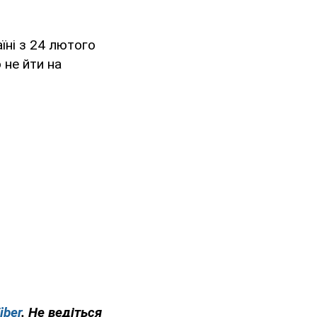
їні з 24 лютого
 не йти на
iber
. Не ведіться