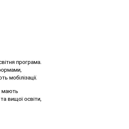
світня програма.
формами,
ть мобілізації.
у мають
та вищої освіти,