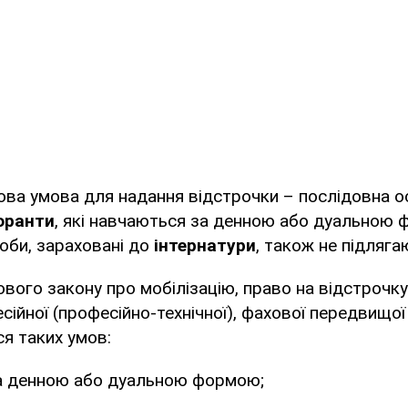
ова умова для надання відстрочки – послідовна о
оранти
, які навчаються за денною або дуальною 
оби, зараховані до
інтернатури
, також не підлягаю
ового закону про мобілізацію, право на відстрочк
сійної (професійно-технічної), фахової передвищої 
я таких умов:
а денною або дуальною формою;