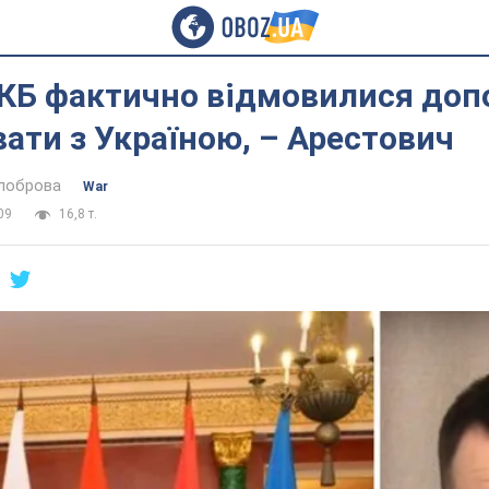
КБ фактично відмовилися доп
вати з Україною, – Арестович
ілоброва
War
09
16,8 т.