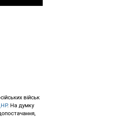
ійських військ
ДНР
. На думку
допостачання,