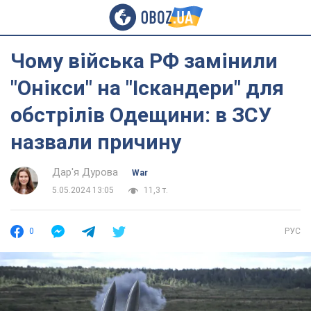
Чому війська РФ замінили
"Онікси" на "Іскандери" для
обстрілів Одещини: в ЗСУ
назвали причину
Дар'я Дурова
War
5.05.2024 13:05
11,3 т.
0
РУС