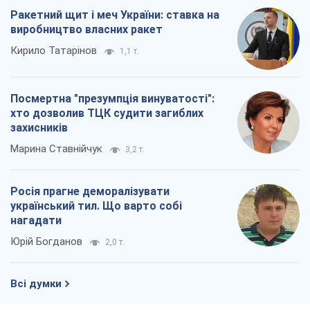
Ракетний щит і меч України: ставка на
виробництво власних ракет
Кирило Татарінов
1,1 т.
Посмертна "презумпція винуватості":
хто дозволив ТЦК судити загиблих
захисників
Марина Ставнійчук
3,2 т.
Росія прагне деморалізувати
український тил. Що варто собі
нагадати
Юрій Богданов
2,0 т.
Всі думки