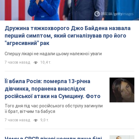
Дружина тяжкохворого Джо Байдена назвала
перший симптом, який сигналізував про його
"агресивний" рак
Спершу лікарі не надали цьому належної уваги
7 часов назад
10,4 т.
Її вбила Росія: померла 13-річна
дівчинка, поранена внаслідок
російської атаки на Сумщину. Фото
Того дня під час російського обстрілу загинули
її брат, вітчим та бабуся
7 часов назад
9,0 т.
Чому в СРСР лікарі носили лише білі