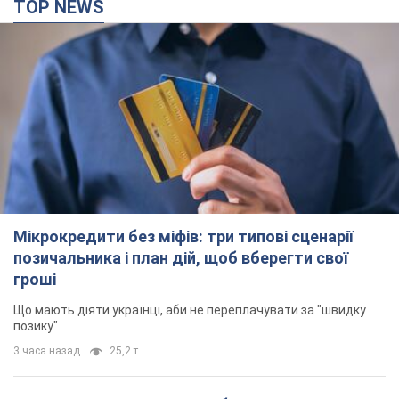
TOP NEWS
Мікрокредити без міфів: три типові сценарії
позичальника і план дій, щоб вберегти свої
гроші
Що мають діяти українці, аби не переплачувати за "швидку
позику"
3 часа назад
25,2 т.