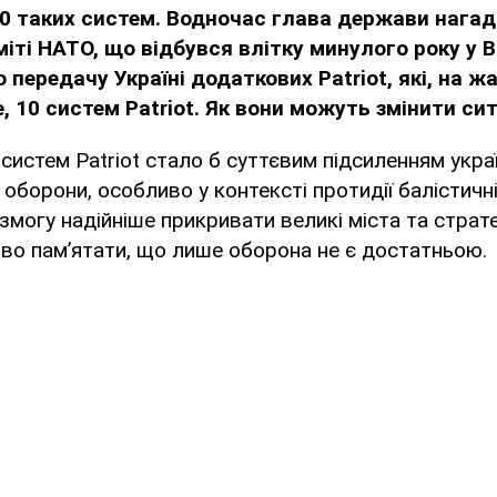
0 таких систем. Водночас глава держави нагад
міті НАТО, що відбувся влітку минулого року у 
передачу Україні додаткових Patriot, які, на жал
, 10 систем Patriot. Як вони можуть змінити си
систем Patriot стало б суттєвим підсиленням укра
оборони, особливо у контексті протидії балістичні
 змогу надійніше прикривати великі міста та стратег
во пам’ятати, що лише оборона не є достатньою.