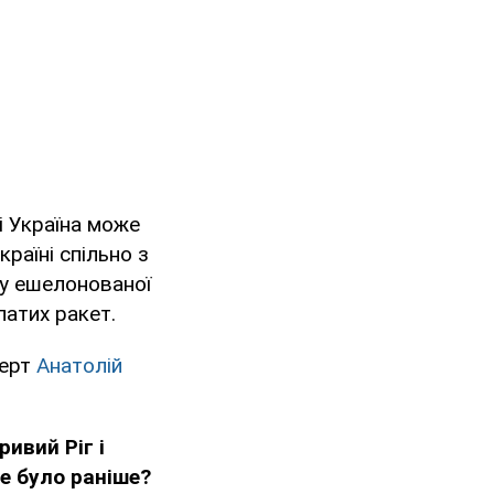
кі Україна може
раїні спільно з
у ешелонованої
латих ракет.
перт
Анатолій
ривий Ріг і
е було раніше?