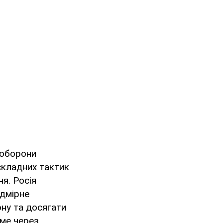
 оборони
складних тактик
я. Росія
адмірне
ону та досягати
аме через