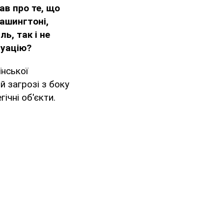
ав про те, що
Вашингтоні,
ь, так і не
туацію?
їнської
й загрозі з боку
ічні об'єкти.