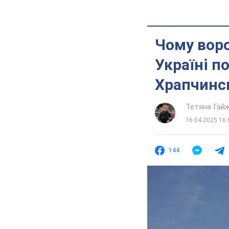
Чому воро
Україні п
Храпчинс
Тетяна Гай
16.04.2025 16:
144