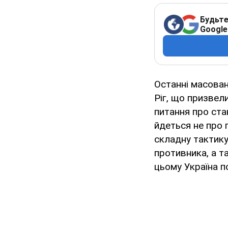
Будьте
Google
Останні масова
Ріг, що призвел
питання про ста
йдеться не про 
складну тактику
противника, а та
цьому Україна п