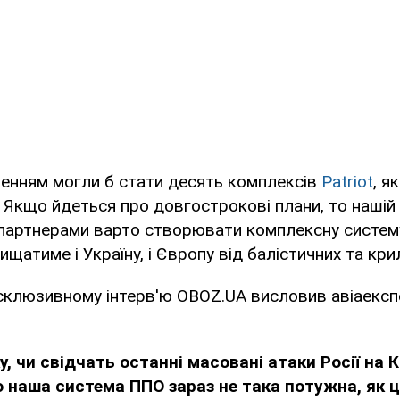
ленням могли б стати десять комплексів
Patriot
, я
 Якщо йдеться про довгострокові плани, то нашій к
партнерами варто створювати комплексну систем
ищатиме і Україну, і Європу від балістичних та кри
ксклюзивному інтерв'ю OBOZ.UA висловив авіаекс
, ч
и свідчать останні масовані атаки Росії на К
о наша система ППО зараз не така потужна, як ц