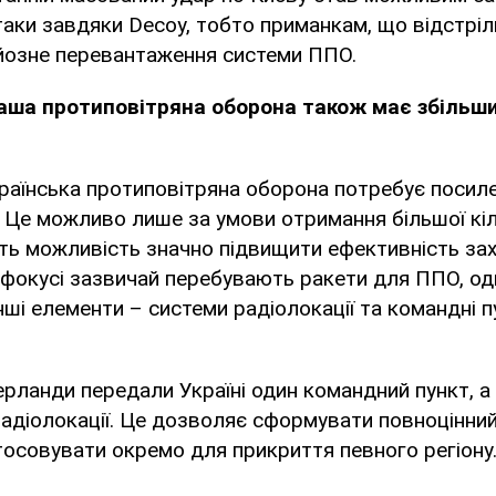
аки завдяки Decoy, тобто приманкам, що відстріл
йозне перевантаження системи ППО.
наша протиповітряна оборона також має збільши
раїнська протиповітряна оборона потребує посиле
Це можливо лише за умови отримання більшої кіл
уть можливість значно підвищити ефективність зах
 фокусі зазвичай перебувають ракети для ППО, о
нші елементи – системи радіолокації та командні п
ланди передали Україні один командний пункт, а
адіолокації. Це дозволяє сформувати повноцінний 
осовувати окремо для прикриття певного регіону