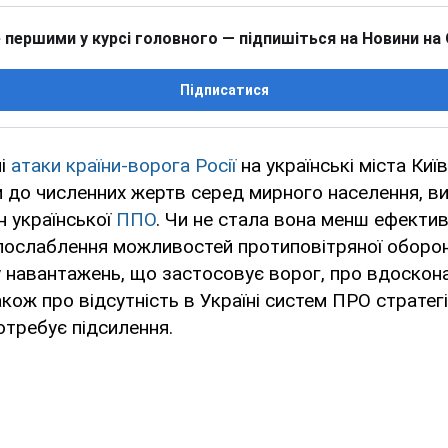
 першими у курсі головного — підпишіться на Новини на
Підписатися
ні
атаки країни-ворога Росії
на українські міста Киї
и до численних жертв серед мирного населення, в
н української
ППО
. Чи не стала вона менш ефекти
послаблення можливостей протиповітряної оборони
 навантажень, що застосовує ворог, про вдоскон
кож про відсутність в Україні систем ПРО стратегі
отребує підсилення.