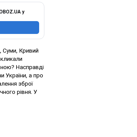
 OBOZ.UA у
в, Суми, Кривий
икликали
вною? Насправді
 України, а про
алення зброї
чного рівня. У