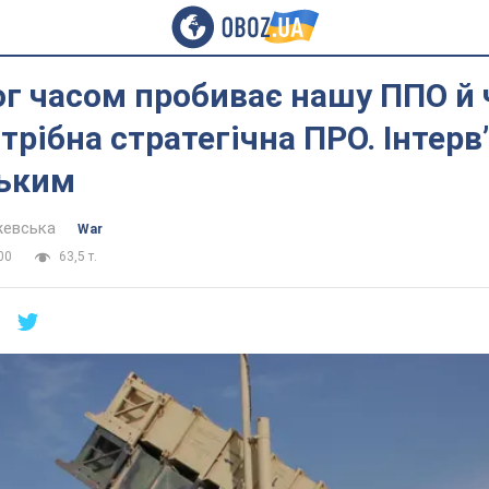
г часом пробиває нашу ППО й
отрібна стратегічна ПРО. Інтерв
ьким
жевська
War
00
63,5 т.