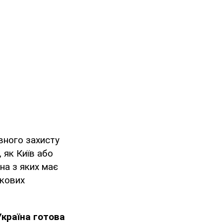
вного захисту
 як Київ або
на з яких має
скових
Україна готова