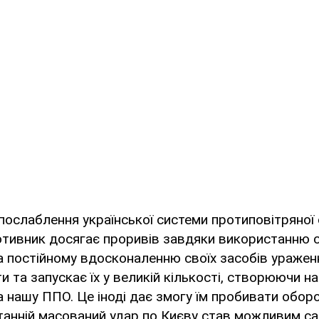
послаблення української системи протиповітряної
отивник досягає проривів завдяки використанню 
 постійному вдосконаленню своїх засобів ураженн
и та запускає їх у великій кількості, створюючи н
 нашу ППО. Це іноді дає змогу їм пробивати обор
станній масований удар по Києву став можливим с