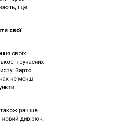
юють, і це
ти свої
ння своїх
ькості сучасних
исту. Варто
днак не менш
ункти
 також раніше
новий дивізіон,
.