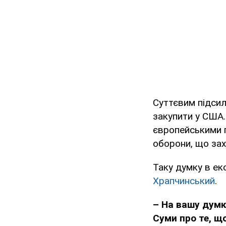
Суттєвим підси
закупити у США.
європейськими 
оборони, що зах
Таку думку в е
Храпчинський
.
– На вашу думку
Суми про те, щ