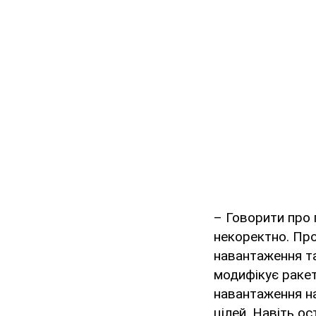
– Говорити про 
некоректно. Пр
навантаження та
модифікує ракет
навантаження на
цілей. Навіть о