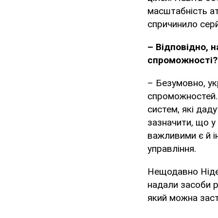
масштабність ат
спричинило сер
– Відповідно, 
спроможності?
– Безумовно, ук
спроможностей. 
систем, які дад
зазначити, що у
важливими є й і
управління.
Нещодавно Нідер
надали засоби р
який можна заст