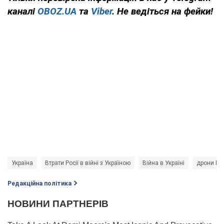
каналі
OBOZ.UA
та
Viber
. Не ведіться на фейки!
Україна
Втрати Росії в війні з Україною
Війна в Україні
дрони M
Редакційна політика