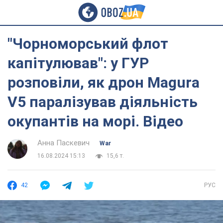
"Чорноморський флот
капітулював": у ГУР
розповіли, як дрон Magura
V5 паралізував діяльність
окупантів на морі. Відео
Анна Паскевич
War
16.08.2024 15:13
15,6 т.
42
РУС