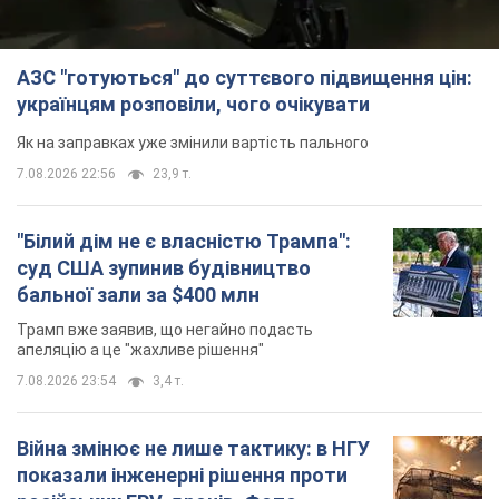
АЗС "готуються" до суттєвого підвищення цін:
українцям розповіли, чого очікувати
Як на заправках уже змінили вартість пального
7.08.2026 22:56
23,9 т.
"Білий дім не є власністю Трампа":
суд США зупинив будівництво
бальної зали за $400 млн
Трамп вже заявив, що негайно подасть
апеляцію а це "жахливе рішення"
7.08.2026 23:54
3,4 т.
Війна змінює не лише тактику: в НГУ
показали інженерні рішення проти