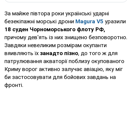
За майже півтора роки українські ударні
безекіпажні морські дрони
Magura V5
уразили
18 суден Чорноморського флоту РФ,
причому дев'ять із них знищено безповоротно.
Завдяки невеликим розмірам окупанти
вяивляють їх
занадто пізно
, до того ж для
патрулювання акваторії поблизу окупованого
Криму ворог активно залучає авіацію, яку міг
би застосовувати для бойових завдань на
фронті.