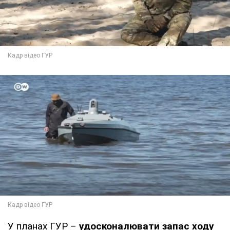
У планах ГУР –
удосконалювати запас ходу