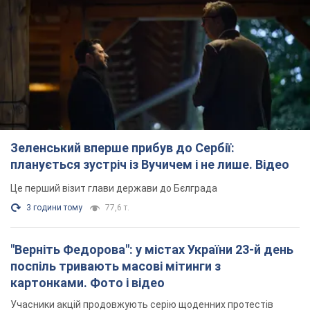
Зеленський вперше прибув до Сербії:
планується зустріч із Вучичем і не лише. Відео
Це перший візит глави держави до Бєлграда
3 години тому
77,6 т.
"Верніть Федорова": у містах України 23-й день
поспіль тривають масові мітинги з
картонками. Фото і відео
Учасники акцій продовжують серію щоденних протестів