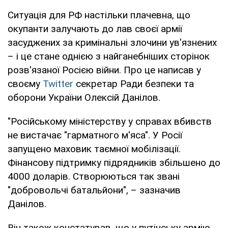
Ситуація для РФ настільки плачевна, що
окупанти залучають до лав своєї армії
засуджених за кримінальні злочини ув'язнених
– і це стане однією з найганебніших сторінок
розв'язаної Росією війни. Про це написав у
своєму
Twitter
секретар Ради безпеки та
оборони України Олексій Данілов.
"Російському міністерству у справах вбивств
не вистачає "гарматного м'яса". У Росії
запущено маховик таємної мобілізації.
Фінансову підтримку підрядників збільшено до
4000 доларів. Створюються так звані
"добровольчі батальйони", – зазначив
Данілов.
Він також констатував, що у путінську армію