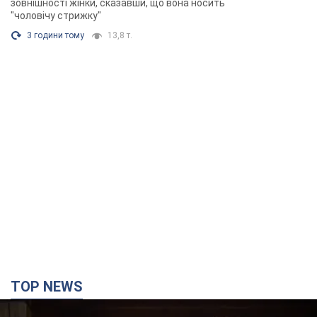
зовнішності жінки, сказавши, що вона носить
"чоловічу стрижку"
3 години тому
13,8 т.
TOP NEWS