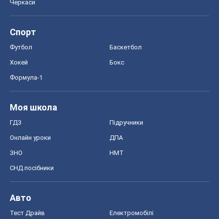
Черкаси
Спорт
Футбол
Баскетбол
Хокей
Бокс
Формула-1
Моя школа
ГДЗ
Підручники
Онлайн уроки
ДПА
ЗНО
НМТ
СНД посібники
Авто
Тест Драйв
Електромобілі