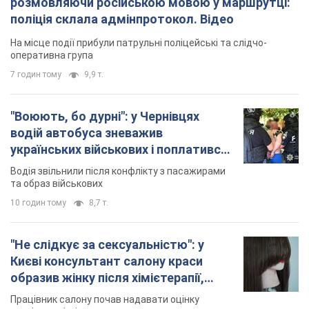
розмовляючи російською мовою у маршрутці:
поліція склала адмінпротокол. Відео
На місце події прибули патрульні поліцейські та слідчо-
оперативна група
7 годин тому
9,9 т.
"Воюють, бо дурні": у Чернівцях
водій автобуса зневажив
українських військових і поплатився.
Відео
Водія звільнили після конфлікту з пасажирами
та образ військових
10 годин тому
8,7 т.
"Не слідкує за сексуальністю": у
Києві консультант салону краси
образив жінку після хімієтерапії,
розгорівся скандал. Фото
Працівник салону почав надавати оцінку