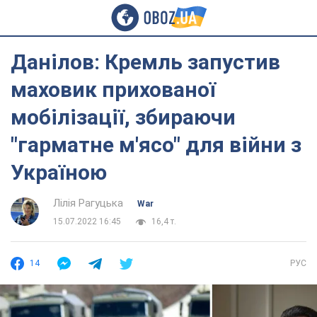
Данілов: Кремль запустив
маховик прихованої
мобілізації, збираючи
"гарматне м'ясо" для війни з
Україною
Лілія Рагуцька
War
15.07.2022 16:45
16,4 т.
14
РУС