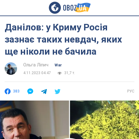
Данілов: у Криму Росія
зазнає таких невдач, яких
ще ніколи не бачила
Ольга Ліпич
War
4.11.2023 04:47
31,7 т.
383
РУС