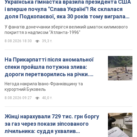
Українська гімнастка вразила президента США
і вперше почула "Слава Україні"! Як склалася
доля Подкопаєвої, яка 30 років тому виграла
"золото" Олімпіади
У фанатів донеччанки зберігся великий шматок килимового
покриття з надписом "Атланта-1996"
8.08.2026 18:30
39,3 т.
На Прикарпатті після аномальної
спеки пройшла потужна злива:
дороги перетворились на річки.
Відео
Негода накрила Івано-Франківщину та
курортний Буковель
8.08.2026 09:27
40,0 т.
Жінці нарахували 729 тис. грн боргу
за газ через покази зіпсованого
лічильника: суддя ухвалив