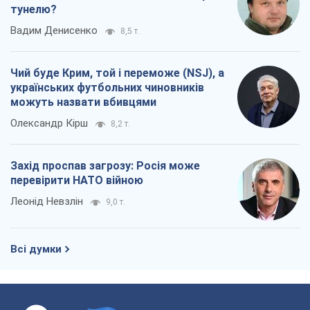
тунелю?
Вадим Денисенко
8,5 т.
Чий буде Крим, той і переможе (NSJ), а
українських футбольних чиновників
можуть назвати вбивцями
Олександр Кірш
8,2 т.
Захід проспав загрозу: Росія може
перевірити НАТО війною
Леонід Невзлін
9,0 т.
Всі думки