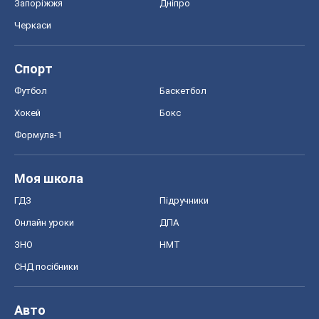
Запоріжжя
Дніпро
Черкаси
Спорт
Футбол
Баскетбол
Хокей
Бокс
Формула-1
Моя школа
ГДЗ
Підручники
Онлайн уроки
ДПА
ЗНО
НМТ
СНД посібники
Авто