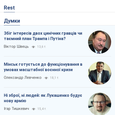
Rest
Думки
Збіг інтересів двох цинічних гравців чи
таємний план Трампа і Путіна?
Віктор Швець
13,6 т.
Мінськ готується до функціонування в
умовах масштабної воєнної кризи
Олександр Левченко
18,1 т.
Ні зброї, ні людей: як Лукашенко будує
нову армію
Ігар Тишкевич
15,4 т.