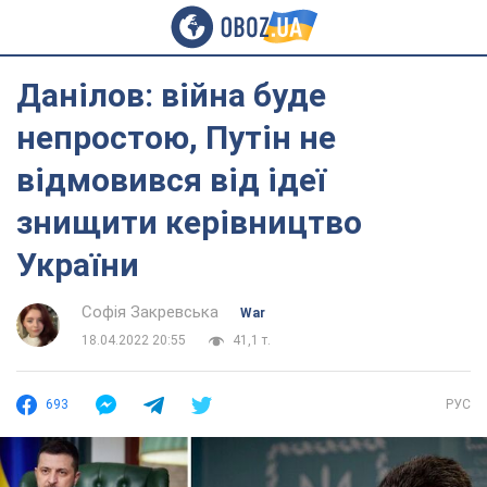
Данілов: війна буде
непростою, Путін не
відмовився від ідеї
знищити керівництво
України
Софія Закревська
War
18.04.2022 20:55
41,1 т.
693
РУС