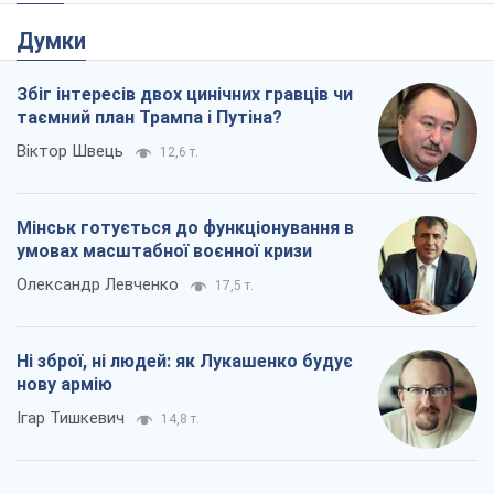
Думки
Збіг інтересів двох цинічних гравців чи
таємний план Трампа і Путіна?
Віктор Швець
12,6 т.
Мінськ готується до функціонування в
умовах масштабної воєнної кризи
Олександр Левченко
17,5 т.
Ні зброї, ні людей: як Лукашенко будує
нову армію
Ігар Тишкевич
14,8 т.