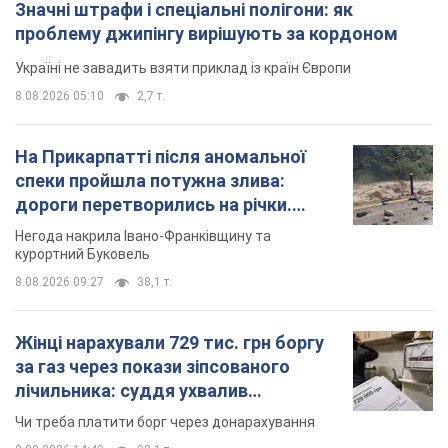
Значні штрафи і спеціальні полігони: як
проблему джипінгу вирішують за кордоном
Україні не завадить взяти приклад із країн Європи
8.08.2026 05:10
2,7 т.
На Прикарпатті після аномальної
спеки пройшла потужна злива:
дороги перетворились на річки.
Відео
Негода накрила Івано-Франківщину та
курортний Буковель
8.08.2026 09:27
38,1 т.
Жінці нарахували 729 тис. грн боргу
за газ через покази зіпсованого
лічильника: суддя ухвалив
неочікуване рішення
Чи треба платити борг через донарахування