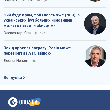
Вадим Денисенко
8,0 т.
Чий буде Крим, той і переможе (NSJ), а
українських футбольних чиновників
можуть назвати вбивцями
Олександр Кірш
7,7 т.
Захід проспав загрозу: Росія може
перевірити НАТО війною
Леонід Невзлін
8,7 т.
Всі думки