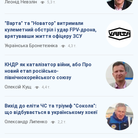
Леонід Невзлін
5,3 т.
"Варта" та "Новатор" витримали
кулеметний обстріл і удар FPV-дрона,
врятувавши життя офіцеру ЗСУ
Українська Бронетехніка
4,3 т.
КНДР як каталізатор війни, або Про
новий етап російсько-
північнокорейського союзу
Олексій Кущ
4,4 т.
Вихід до еліти ЧС та тріумф "Сокола":
що відбувається в українському хокеї
Олександр Липенко
2,2 т.