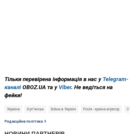
Тільки перевірена інформація в нас у
Telegram-
каналі
OBOZ.UA та у
Viber
. Не ведіться на
фейки!
Україна
Куп'янськ
Війна в Україні
Росія - країна-агресор
Ста
Редакційна політика