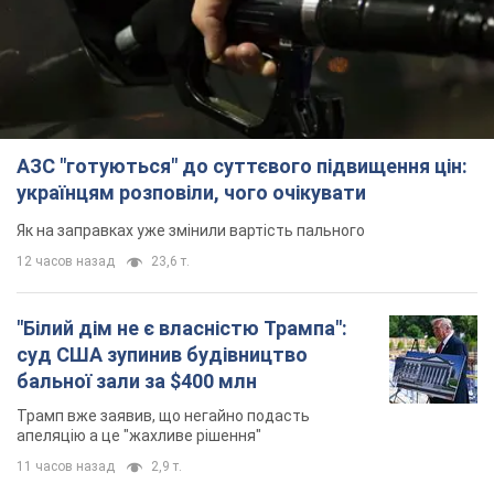
АЗС "готуються" до суттєвого підвищення цін:
українцям розповіли, чого очікувати
Як на заправках уже змінили вартість пального
12 часов назад
23,6 т.
"Білий дім не є власністю Трампа":
суд США зупинив будівництво
бальної зали за $400 млн
Трамп вже заявив, що негайно подасть
апеляцію а це "жахливе рішення"
11 часов назад
2,9 т.