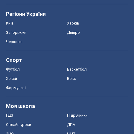
Регіони України
Київ
Харків
Запоріжжя
Дніпро
Черкаси
Спорт
Футбол
Баскетбол
Хокей
Бокс
Формула-1
Моя школа
ГДЗ
Підручники
Онлайн уроки
ДПА
ЗНО
НМТ