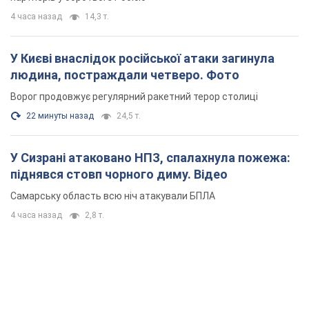
4 часа назад
14,3 т.
У Києві внаслідок російської атаки загинула
людина, постраждали четверо. Фото
Ворог продовжує регулярний ракетний терор столиці
22 минуты назад
24,5 т.
У Сизрані атаковано НПЗ, спалахнула пожежа:
піднявся стовп чорного диму. Відео
Самарську область всю ніч атакували БПЛА
4 часа назад
2,8 т.