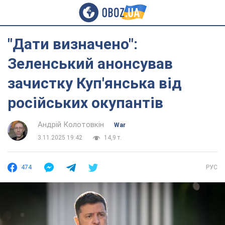
"Дати визначено":
Зеленський анонсував
зачистку Куп'янська від
російських окупантів
Андрій Колотовкін
War
3.11.2025 19:42
14,9 т.
474
РУС