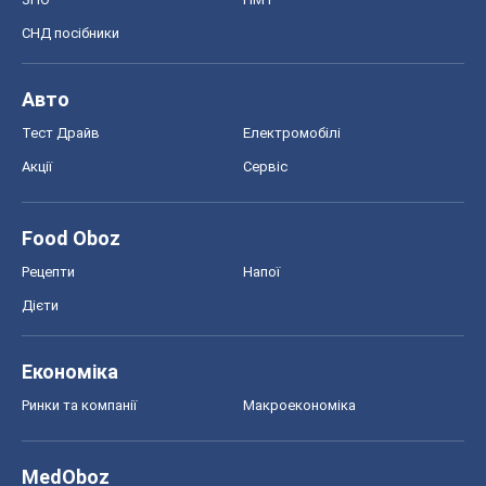
СНД посібники
Авто
Тест Драйв
Електромобілі
Акції
Сервіс
Food Oboz
Рецепти
Напої
Дієти
Економіка
Ринки та компанії
Макроекономіка
MedOboz