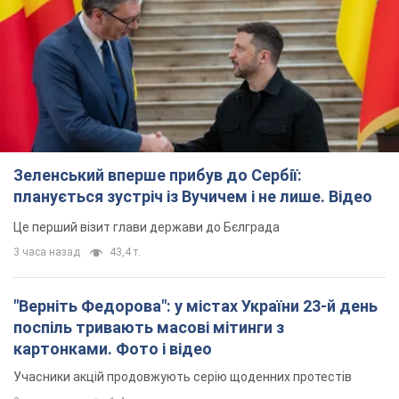
Зеленський вперше прибув до Сербії:
планується зустріч із Вучичем і не лише. Відео
Це перший візит глави держави до Бєлграда
3 часа назад
43,4 т.
"Верніть Федорова": у містах України 23-й день
поспіль тривають масові мітинги з
картонками. Фото і відео
Учасники акцій продовжують серію щоденних протестів