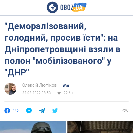
"Деморалізований,
голодний, просив їсти": на
Дніпропетровщині взяли в
полон "мобілізованого" у
"ДНР"
Олексій Лютіков
War
22.03.2022 08:53
22,6 т.
446
РУС