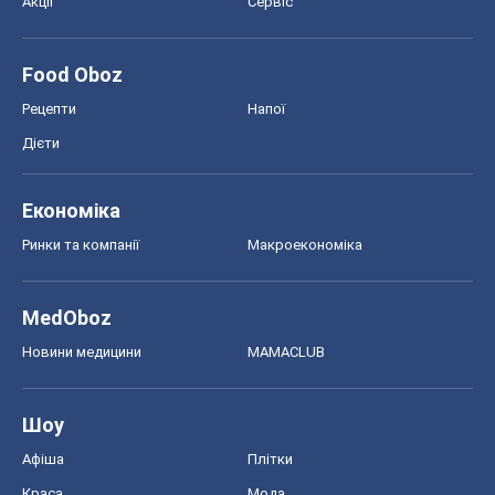
Акції
Сервіс
Food Oboz
Рецепти
Напої
Дієти
Економіка
Ринки та компанії
Макроекономіка
MedOboz
Новини медицини
MAMACLUB
Шоу
Афіша
Плітки
Краса
Мода