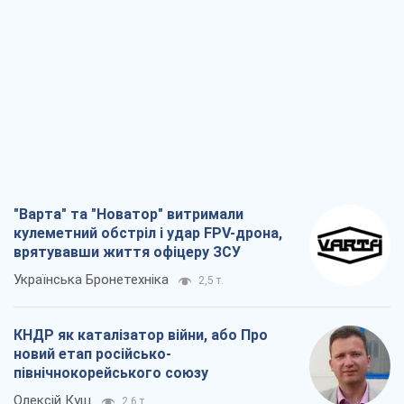
"Варта" та "Новатор" витримали
кулеметний обстріл і удар FPV-дрона,
врятувавши життя офіцеру ЗСУ
Українська Бронетехніка
2,5 т.
КНДР як каталізатор війни, або Про
новий етап російсько-
північнокорейського союзу
Олексій Кущ
2,6 т.