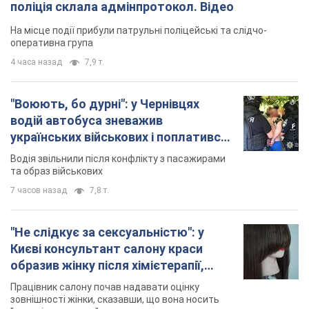
поліція склала адмінпротокол. Відео
На місце події прибули патрульні поліцейські та слідчо-
оперативна група
4 часа назад
7,9 т.
"Воюють, бо дурні": у Чернівцях
водій автобуса зневажив
українських військових і поплатився.
Відео
Водія звільнили після конфлікту з пасажирами
та образ військових
7 часов назад
7,8 т.
"Не слідкує за сексуальністю": у
Києві консультант салону краси
образив жінку після хімієтерапії,
розгорівся скандал. Фото
Працівник салону почав надавати оцінку
зовнішності жінки, сказавши, що вона носить