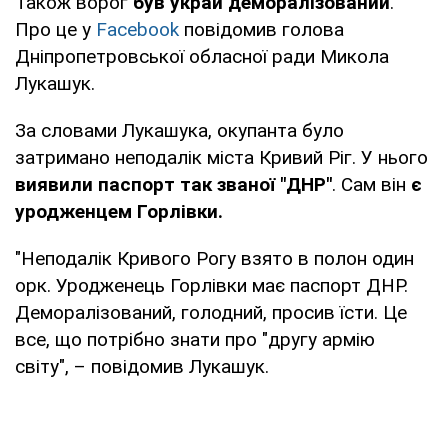
Також ворог
був украй деморалізований
.
Про це у
Facebook
повідомив голова
Дніпропетровської обласної ради Микола
Лукашук.
За словами Лукашука, окупанта було
затримано неподалік міста Кривий Ріг. У нього
виявили паспорт так званої "ДНР"
. Сам він
є
уродженцем Горлівки.
"Неподалік Кривого Рогу взято в полон один
орк. Уродженець Горлівки має паспорт ДНР.
Деморалізований, голодний, просив їсти. Це
все, що потрібно знати про "другу армію
світу", – повідомив Лукашук.