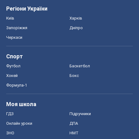
Регіони України
Київ
Харків
Запоріжжя
Дніпро
Черкаси
Спорт
Футбол
Баскетбол
Хокей
Бокс
Формула-1
Моя школа
ГДЗ
Підручники
Онлайн уроки
ДПА
ЗНО
НМТ