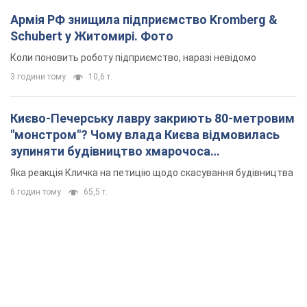
Армія РФ знищила підприємство Kromberg &
Schubert у Житомирі. Фото
Коли поновить роботу підприємство, наразі невідомо
3 години тому
10,6 т.
Києво-Печерську лавру закриють 80-метровим
"монстром"? Чому влада Києва відмовилась
зупиняти будівництво хмарочоса
"московського вірянина"
Яка реакція Кличка на петицію щодо скасування будівництва
6 годин тому
65,5 т.