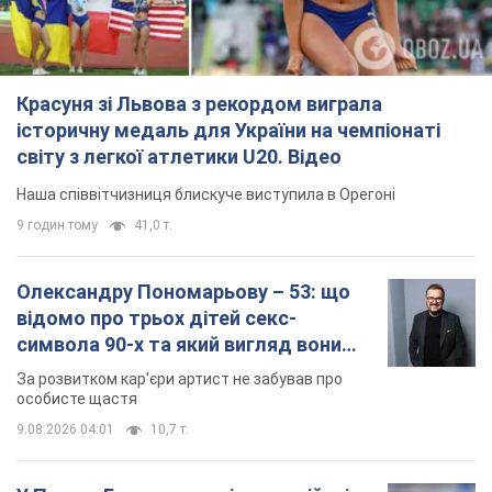
Красуня зі Львова з рекордом виграла
історичну медаль для України на чемпіонаті
світу з легкої атлетики U20. Відео
Наша співвітчизниця блискуче виступила в Орегоні
9 годин тому
41,0 т.
Олександру Пономарьову – 53: що
відомо про трьох дітей секс-
символа 90-х та який вигляд вони
мають
За розвитком кар'єри артист не забував про
особисте щастя
9.08.2026 04:01
10,7 т.