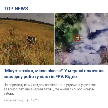
TOP NEWS
"Мінус техніка, мінус піхота!" У мережі показали
ювелірну роботу пілотів FPV. Відео
На оприлюднених кадрах зафіксовано удари по укриттях,
автомобілях, інженерній техніці та живій силі російських
військ
2 години тому
17,2 т.