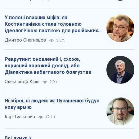
У полоні власних міфів: як
Костянтинівка стала головною
ідеологічною пасткою для російських
окупантів
Дмитро Снєгирьов
3,5 т.
Рекрутинг: оновлений і, схоже,
корисний ворожий досвід, або
Діалектика вибагливого боягузтва
Олександр Кірш
2,9 т.
Ні зброї, ні людей: як Лукашенко будує
нову армію
Ігар Тишкевич
17,1 т.
Всі думки