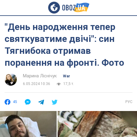
"День народження тепер
святкуватиме двічі": син
Тягнибока отримав
поранення на фронті. Фото
Марина Ліснічук
War
6.05.2024 10:36
17,5 т.
45
РУС