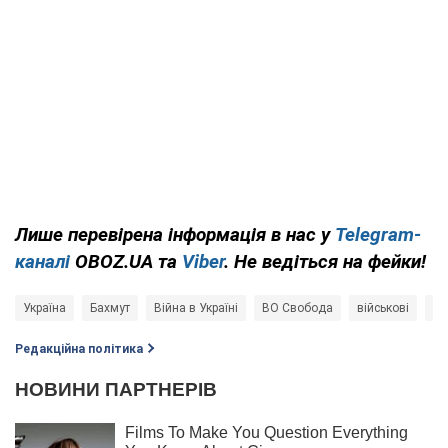
Лише перевірена інформація в нас у
Telegram-
каналі
OBOZ.UA та
Viber
. Не ведіться на фейки!
Україна
Бахмут
Війна в Україні
ВО Свобода
військові
Ол
Редакційна політика