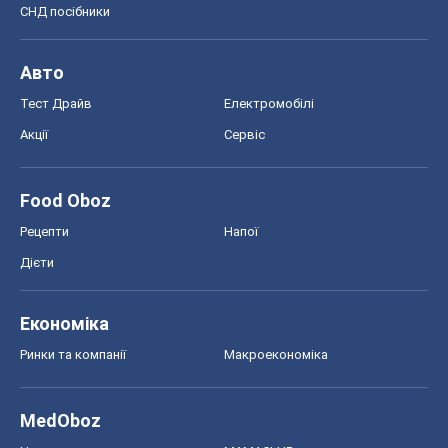
СНД посібники
Авто
Тест Драйв
Електромобілі
Акції
Сервіс
Food Oboz
Рецепти
Напої
Дієти
Економіка
Ринки та компанії
Макроекономіка
MedOboz