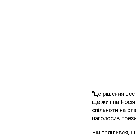
"Це рішення все 
ще життів Росія
спільноти не ста
наголосив през
Він поділився, 