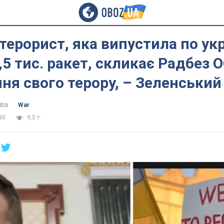
ерорист, яка випустила по ук
,5 тис. ракет, скликає Радбез 
ня свого терору, – Зеленський
ова
War
30
9,5 т.