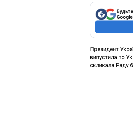
Будьте
Google
Президент Укра
випустила по Ук
скликала Раду б