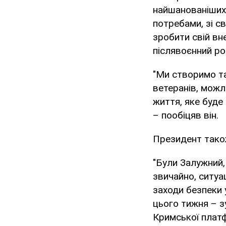
найшанованіших 
потребами, зі с
зробити свій вн
післявоєнний роз
"Ми створимо та
ветеранів, можл
життя, яке буде 
– пообіцяв він.
Президент також
"Були Залужний,
звичайно, ситуац
заходи безпеки 
цього тижня – з
Кримської плат