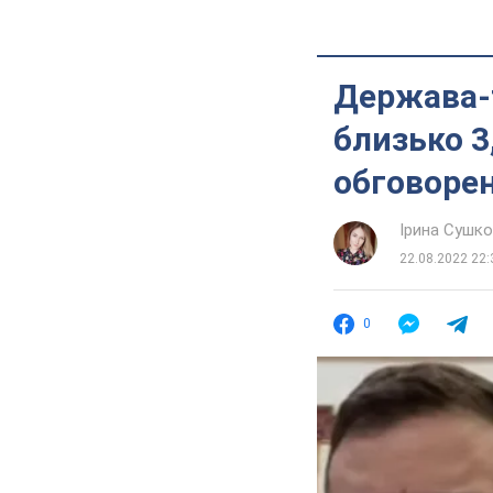
Держава-т
близько 3
обговорен
Ірина Сушк
22.08.2022 22:
0