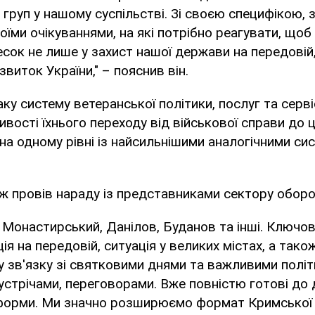
груп у нашому суспільстві. Зі своєю специфікою, з
воїми очікуваннями, на які потрібно реагувати, що
есок не лише у захист нашої держави на передовій,
виток України," – пояснив він.
ку систему ветеранської політики, послуг та серві
ивості їхнього переходу від військової справи до 
на одному рівні із найсильнішими аналогічними сист
 провів нараду із представниками сектору оборо
 Монастирський, Данілов, Буданов та інші. Ключові
ія на передовій, ситуація у великих містах, а тако
у зв'язку зі святковими днями та важливими полі
устрічами, переговорами. Вже повністю готові до 
форми. Ми значно розширюємо формат Кримської