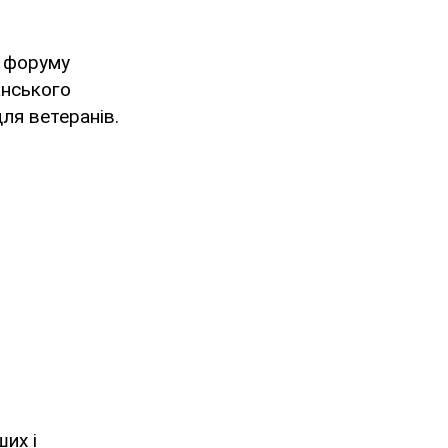
о форуму
анського
ля ветеранів.
ших і