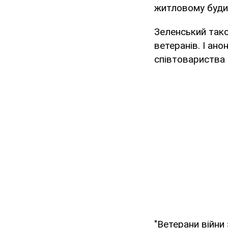
житловому будин
Зеленський тако
ветеранів. І ан
співтовариства 
"Ветерани війни