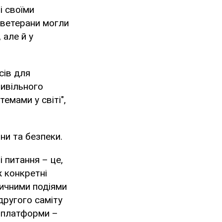
і своїми
б ветерани могли
 але й у
сів для
цивільного
емами у світі",
ни та безпеки.
 питання – це,
ж конкретні
тичними подіями
другого саміту
 платформи –