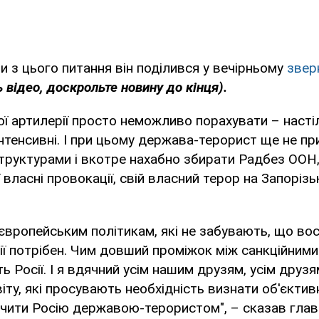
и з цього питання він поділився у вечірньому
звер
 відео, доскрольте новину до кінця).
ої артилерії просто неможливо порахувати – настіл
інтенсивні. І при цьому держава-терорист ще не пр
труктурами і вкотре нахабно збирати Радбез ООН
власні провокації, свій власний терор на Запорізьк
 європейським політикам, які не забувають, що во
ії потрібен. Чим довший проміжок між санкційними
ть Росії. І я вдячний усім нашим друзям, усім друз
віту, які просувають необхідність визнати об'єктив
чити Росію державою-терористом", – сказав глав