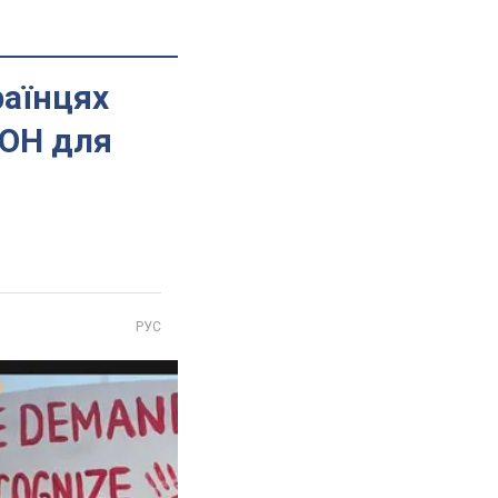
раїнцях
ООН для
РУС