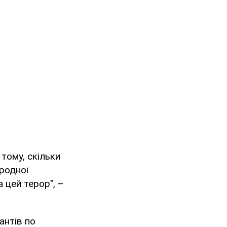
 тому, скільки
ародної
а цей терор", –
антів по