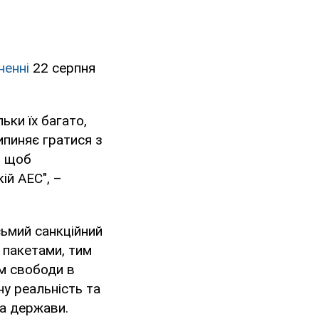
ненні
22 серпня
ьки їх багато,
ипиняє гратися з
, щоб
ій АЕС", –
сьмий санкційний
 пакетами, тим
ям свободи в
ну реальність та
а держави.