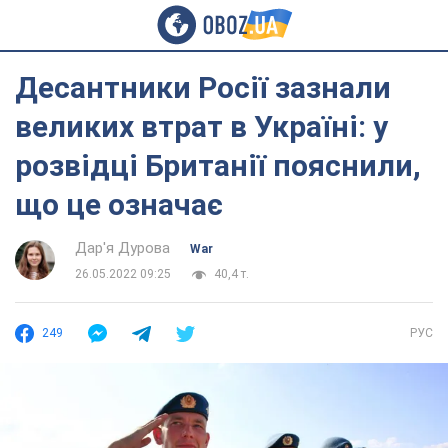
Десантники Росії зазнали
великих втрат в Україні: у
розвідці Британії пояснили,
що це означає
Дар'я Дурова
War
26.05.2022 09:25
40,4 т.
249
РУС