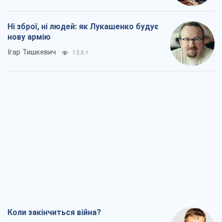
Коли закінчиться війна?
Юрій Хрістензен
8,1 т.
Україна вступила в надзвичайний
економічний стан. Чи є світло вкінці
тунелю?
Вадим Денисенко
6,8 т.