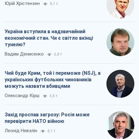
Чий буде Крим, той і переможе (NSJ), а
українських футбольних чиновників
можуть назвати вбивцями
Олександр Кірш
6,5 т.
Захід проспав загрозу: Росія може
перевірити НАТО війною
Леонід Невзлін
8,1 т.
Всі думки
Про компанію
Команда