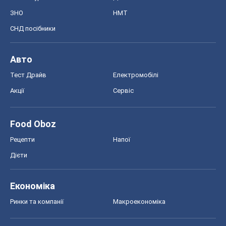
Food Oboz
Рецепти
Напої
Дієти
Економіка
Ринки та компанії
Макроекономіка
MedOboz
Новини медицини
MAMACLUB
Шоу
Афіша
Плітки
Краса
Мода