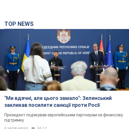
"Ми вдячні, але цього замало": Зеленський
закликав посилити санкції проти Росії
Президент подякував європейським партнерам за фінансову
підтримку
6 часов назад
66,1 т.
Україна придбала у Туреччини 70 балістичних
ракет і багато іншого озброєння: у Держдепі
США оприлюднили список
Держдеп вже поставив до відома американський Конгрес
3 часа назад
8,6 т.