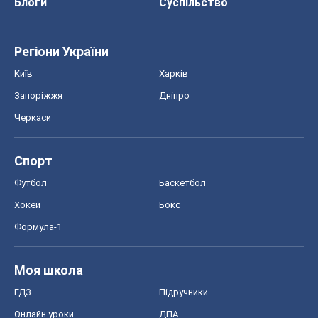
Спорт
Футбол
Баскетбол
Хокей
Бокс
Формула-1
Моя школа
ГДЗ
Підручники
Онлайн уроки
ДПА
ЗНО
НМТ
СНД посібники
Авто
Тест Драйв
Електромобілі
Акції
Сервіс