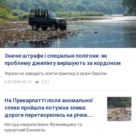
проблему джипінгу вирішують за кордоном
Україні не завадить взяти приклад із країн Європи
8.08.2026 05:10
2,3 т.
На Прикарпатті після аномальної
спеки пройшла потужна злива:
дороги перетворились на річки.
Відео
Негода накрила Івано-Франківщину та
курортний Буковель
8.08.2026 09:27
32,5 т.
Жінці нарахували 729 тис. грн боргу
за газ через покази зіпсованого
лічильника: суддя ухвалив
неочікуване рішення
Чи треба платити борг через донарахування
9 часов назад
31,4 т.