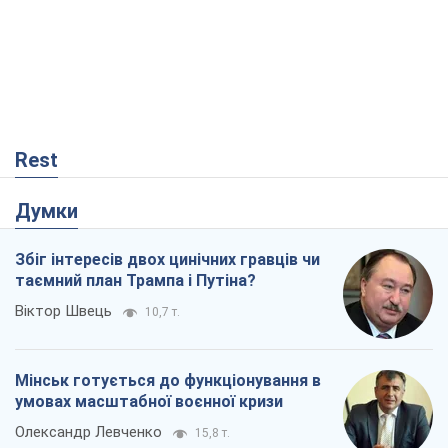
Думки
Збіг інтересів двох цинічних гравців чи
таємний план Трампа і Путіна?
Віктор Швець
10,7 т.
Мінськ готується до функціонування в
умовах масштабної воєнної кризи
Олександр Левченко
15,8 т.
Ні зброї, ні людей: як Лукашенко будує
нову армію
Ігар Тишкевич
13,6 т.