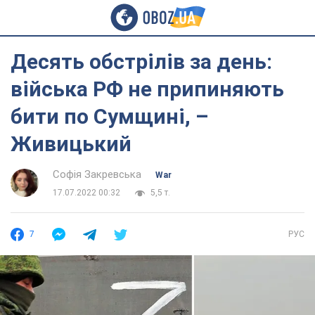
Десять обстрілів за день:
війська РФ не припиняють
бити по Сумщині, –
Живицький
Софія Закревська
War
17.07.2022 00:32
5,5 т.
7
РУС