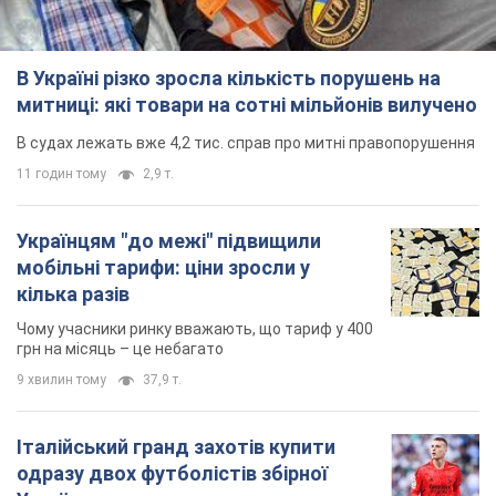
В Україні різко зросла кількість порушень на
митниці: які товари на сотні мільйонів вилучено
В судах лежать вже 4,2 тис. справ про митні правопорушення
11 годин тому
2,9 т.
Українцям "до межі" підвищили
мобільні тарифи: ціни зросли у
кілька разів
Чому учасники ринку вважають, що тариф у 400
грн на місяць – це небагато
9 хвилин тому
37,9 т.
Італійський гранд захотів купити
одразу двох футболістів збірної