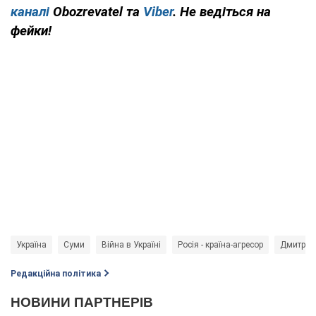
каналі
Obozrevatel та
Viber
. Не ведіться на
фейки!
Україна
Суми
Війна в Україні
Росія - країна-агресор
Дмитро 
Редакційна політика