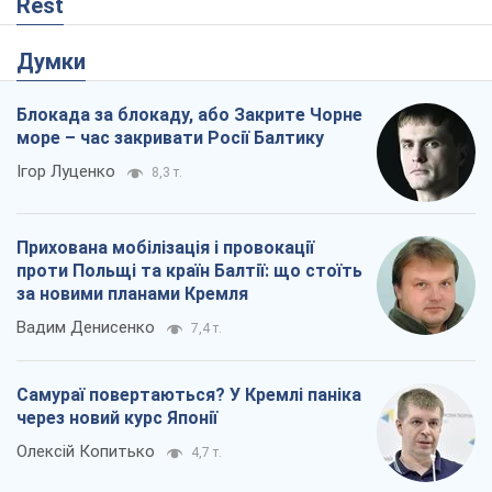
Rest
Думки
Блокада за блокаду, або Закрите Чорне
море – час закривати Росії Балтику
Ігор Луценко
8,3 т.
Прихована мобілізація і провокації
проти Польщі та країн Балтії: що стоїть
за новими планами Кремля
Вадим Денисенко
7,4 т.
Самураї повертаються? У Кремлі паніка
через новий курс Японії
Олексій Копитько
4,7 т.