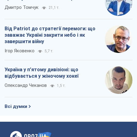
Дмитро Томчук
21,1 т.
Від Patriot до стратегії перемоги: що
заважає Україні закрити небо і як
завершити війну
Ігор Яковенко
5,7 т.
Україна у п’ятому дивізіоні: що
відбувається у жіночому хокеї
Олександр Чеканов
1,5 т.
Всі думки