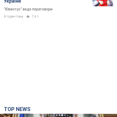
України
"Ювентус" веде переговори
8 годин тому
7,6 т.
TOP NEWS