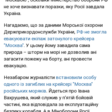
не хоче визнавати поразки, яку Росії завдала
Україна.
Нагадаємо, що за даними Морської охорони
Держприкордонслужби України,
РФ не змогла
евакуювати екіпаж затонулого крейсера
"Москва"
. У цьому йому завадила сама
природа – шторм на морі не дозволив ані
загасити пожежу на борту, ані провести
евакуацію.
Незабаром журналісти
встановили особу
одного із загиблих на крейсері "Москва"
російських моряків
. Йдеться про Івана
Вахрушева, який служив у п'ятій бойовій
частині, яка відповідала за експлуатаційну
безпеку корабля. А в Міноборони Росії