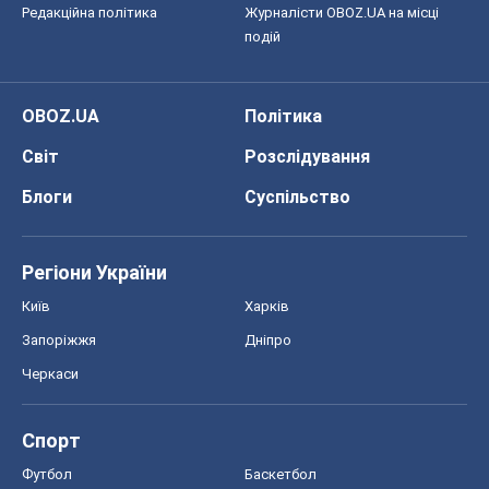
Редакційна політика
Журналісти OBOZ.UA на місці
подій
OBOZ.UA
Політика
Світ
Розслідування
Блоги
Суспільство
Регіони України
Київ
Харків
Запоріжжя
Дніпро
Черкаси
Спорт
Футбол
Баскетбол