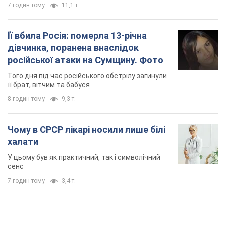
7 годин тому
11,1 т.
Її вбила Росія: померла 13-річна
дівчинка, поранена внаслідок
російської атаки на Сумщину. Фото
Того дня під час російського обстрілу загинули
її брат, вітчим та бабуся
8 годин тому
9,3 т.
Чому в СРСР лікарі носили лише білі
халати
У цьому був як практичний, так і символічний
сенс
7 годин тому
3,4 т.