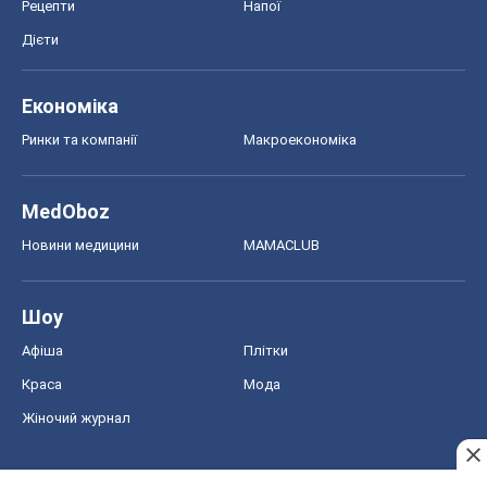
Рецепти
Напої
Дієти
Економіка
Ринки та компанії
Макроекономіка
MedOboz
Новини медицини
MAMACLUB
Шоу
Афіша
Плітки
Краса
Мода
Жіночий журнал