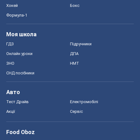
Хокей
Бокс
Формула-1
Моя школа
ГДЗ
Підручники
Онлайн уроки
ДПА
ЗНО
НМТ
СНД посібники
Авто
Тест Драйв
Електромобілі
Акції
Сервіс
Food Oboz