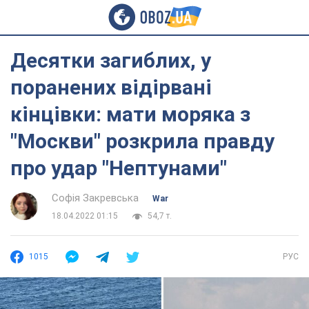
Десятки загиблих, у
поранених відірвані
кінцівки: мати моряка з
"Москви" розкрила правду
про удар "Нептунами"
Софія Закревська
War
18.04.2022 01:15
54,7 т.
1015
РУС