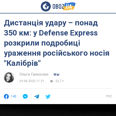
Дистанція удару – понад
350 км: у Defense Express
розкрили подробиці
ураження російського носія
"Калібрів"
Ольга Ганюкова
War
29.08.2025 11:21
22,7 т.
142
РУС