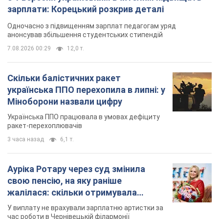
Міноборони назвали цифру
Українська ППО працювала в умовах дефіциту
ракет-перехоплювачів
3 часа назад
6,1 т.
Ауріка Ротару через суд змінила
свою пенсію, на яку раніше
жалілася: скільки отримувала
співачка
У виплату не врахували зарплатню артистки за
час роботи в Чернівецькій філармонії
через 10 часов