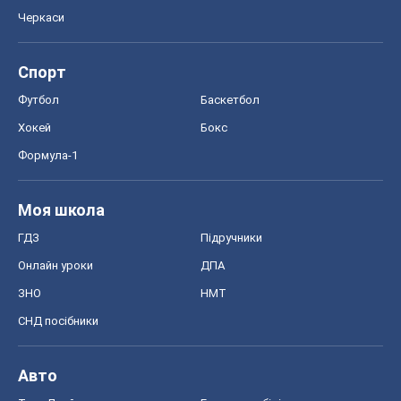
Моя школа
ГДЗ
Підручники
Онлайн уроки
ДПА
ЗНО
НМТ
СНД посібники
Авто
Тест Драйв
Електромобілі
Акції
Сервіс
Food Oboz
Рецепти
Напої
Дієти