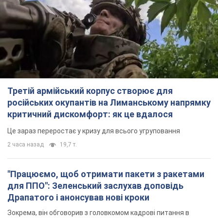
російських окупантів на Лиманському напрямку
критичний дискомфорт: як це вдалося
Це зараз переростає у кризу для всього угруповання
2 часа назад
19,7 т.
"Працюємо, щоб отримати пакети з ракетами
для ППО": Зеленський заслухав доповідь
Драпатого і анонсував нові кроки
Зокрема, він обговорив з головкомом кадрові питання в
українській армії
3 часа назад
3,1 т.
В окупованій Ялті прогриміли потужні вибухи:
валить чорний дим. Фото і відео
Місто, ймовірно, опинилося під атакою дронів
5 часов назад
6,2 т.