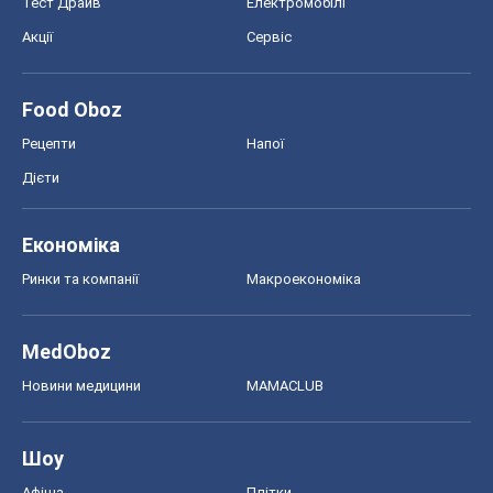
Економіка
Ринки та компанії
Макроекономіка
MedOboz
Новини медицини
MAMACLUB
Шоу
Афіша
Плітки
Краса
Мода
Жіночий журнал