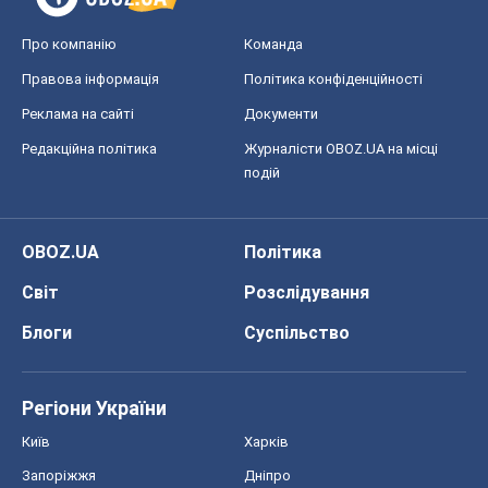
OBOZ.UA
Політика
Світ
Розслідування
Блоги
Суспільство
Регіони України
Київ
Харків
Запоріжжя
Дніпро
Черкаси
Спорт
Футбол
Баскетбол
Хокей
Бокс
Формула-1