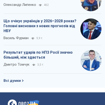
Результат ударів по НПЗ Росії значно
більший, ніж здається
Дмитро Томчук
3,5 т.
Всі думки
Про компанію
Команда
Правова інформація
Політика конфіденційності
Реклама на сайті
Документи
Редакційна політика
Журналісти OBOZ.UA на місці
подій