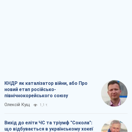
КНДР як каталізатор війни, або Про
новий етап російсько-
північнокорейського союзу
Олексій Кущ
1,1 т.
Вихід до еліти ЧС та тріумф "Сокола":
що відбувається в українському хокеї
Олександр Липенко
462
Що очікує українців у 2026–2028 роках?
Головні висновки з нових прогнозів від
НБУ
Василь Фурман
9,9 т.