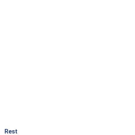
Rest
Думки
Росія втрачає ресурси поза планом: хто
насправді диктує темп війни
Сергій Місюра
4,7 т.