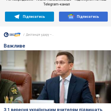
З 1 вересня українським вчителям підвищать
зарплати: Корецький розкрив деталі
Одночасно з підвищенням зарплат педагогам уряд
анонсував збільшення студентських стипендій
7.08.2026 00:29
12,0 т.
Скільки балістичних ракет
українська ППО перехопила в липні: у