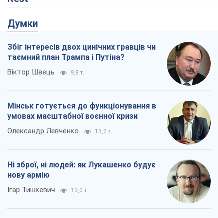
Думки
Збіг інтересів двох цинічних гравців чи
таємний план Трампа і Путіна?
Віктор Швець
9,8 т.
Мінськ готується до функціонування в
умовах масштабної воєнної кризи
Олександр Левченко
15,2 т.
Ні зброї, ні людей: як Лукашенко будує
нову армію
Ігар Тишкевич
13,0 т.