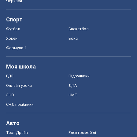
Черкаси
Спорт
Футбол
Баскетбол
Хокей
Бокс
Формула-1
Моя школа
ГДЗ
Підручники
Онлайн уроки
ДПА
ЗНО
НМТ
СНД посібники
Авто
Тест Драйв
Електромобілі