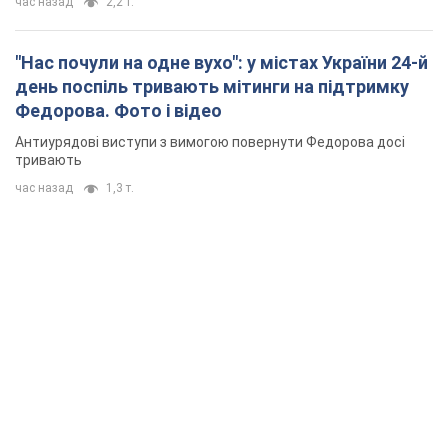
час назад
2,2 т.
"Нас почули на одне вухо": у містах України 24-й
день поспіль тривають мітинги на підтримку
Федорова. Фото і відео
Антиурядові виступи з вимогою повернути Федорова досі
тривають
час назад
1,3 т.