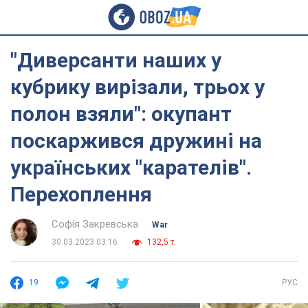
"Диверсанти наших у
кубрику вирізали, трьох у
полон взяли": окупант
поскаржився дружині на
українських "карателів".
Перехоплення
Софія Закревська
War
30.03.2023 03:16
132,5 т.
19
РУС