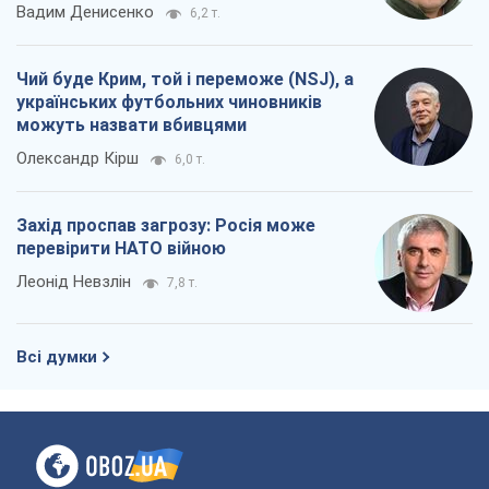
Вадим Денисенко
6,2 т.
Чий буде Крим, той і переможе (NSJ), а
українських футбольних чиновників
можуть назвати вбивцями
Олександр Кірш
6,0 т.
Захід проспав загрозу: Росія може
перевірити НАТО війною
Леонід Невзлін
7,8 т.
Всі думки