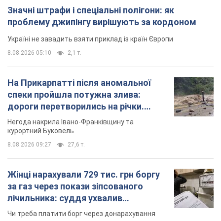
Значні штрафи і спеціальні полігони: як
проблему джипінгу вирішують за кордоном
Україні не завадить взяти приклад із країн Європи
8.08.2026 05:10
2,1 т.
На Прикарпатті після аномальної
спеки пройшла потужна злива:
дороги перетворились на річки.
Відео
Негода накрила Івано-Франківщину та
курортний Буковель
8.08.2026 09:27
27,6 т.
Жінці нарахували 729 тис. грн боргу
за газ через покази зіпсованого
лічильника: суддя ухвалив
неочікуване рішення
Чи треба платити борг через донарахування