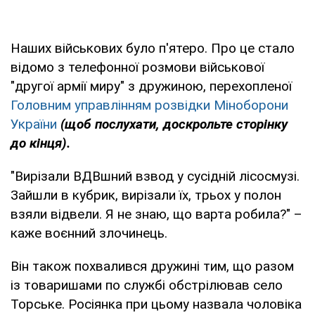
Наших військових було п'ятеро. Про це стало
відомо з телефонної розмови військової
"другої армії миру" з дружиною, перехопленої
Головним управлінням розвідки Міноборони
України
(щоб послухати, доскрольте сторінку
до кінця).
"Вирізали ВДВшний взвод у сусідній лісосмузі.
Зайшли в кубрик, вирізали їх, трьох у полон
взяли відвели. Я не знаю, що варта робила?" –
каже воєнний злочинець.
Він також похвалився дружині тим, що разом
із товаришами по службі обстрілював село
Торське. Росіянка при цьому назвала чоловіка