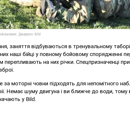
ня, заняття відбуваються в тренувальному таборі
с них наші бійці у повному бойовому спорядженні п
ім перепливають на них річки. Спецпризначенці пр
зброї.
 за моторні човни підходять для непомітного на
ії. Немає шуму двигуна і ви ближче до води, тому 
начають у Bild.