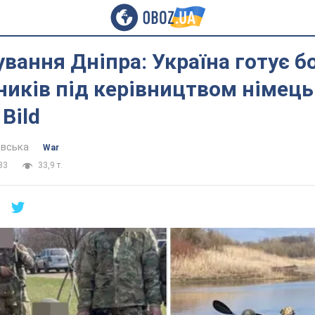
вання Дніпра: Україна готує б
иків під керівництвом німець
Bild
евська
War
33
33,9 т.