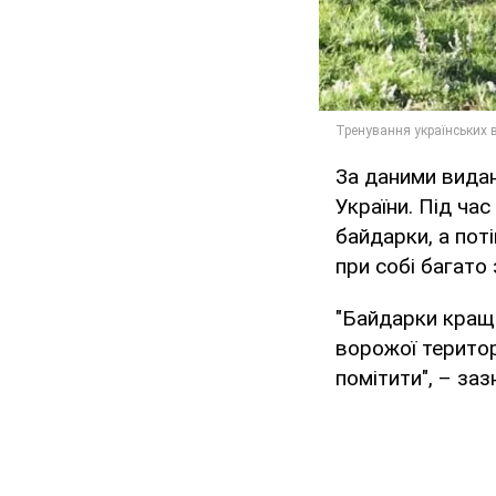
За даними видан
України. Під ча
байдарки, а пот
при собі багато 
"Байдарки краще
ворожої територ
помітити", – заз