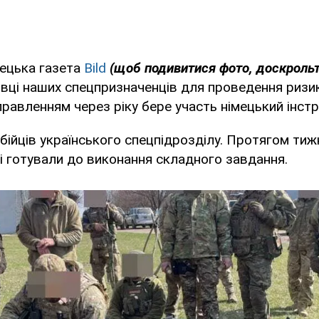
мецька газета
Bild
(щоб подивитися фото, доскрольт
овці наших спецпризначенців для проведення ризи
правленням через ріку бере участь німецький інстр
 бійців українського спецпідрозділу. Протягом тиж
 і готували до виконання складного завдання.