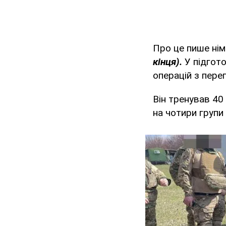
Про це пише ні
кінця).
У підгот
операцій з пере
Він тренував 40
на чотири групи