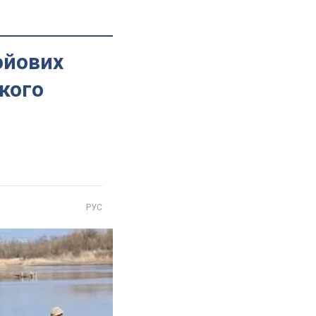
ойових
кого
РУС