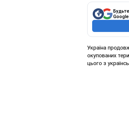
Будьте
Google
Україна продовж
окупованих тери
цього з українс