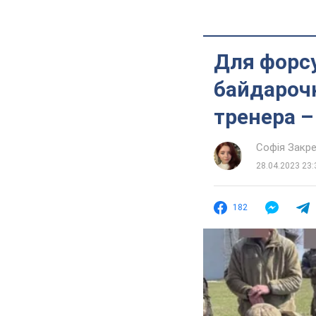
Для форсу
байдарочн
тренера – 
Софія Закр
28.04.2023 23:
182