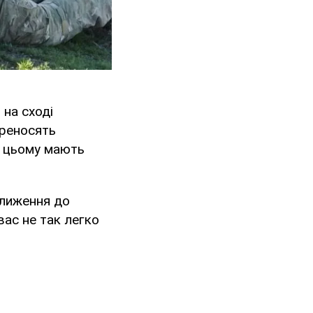
 на сході
ереносять
и цьому мають
ближення до
вас не так легко