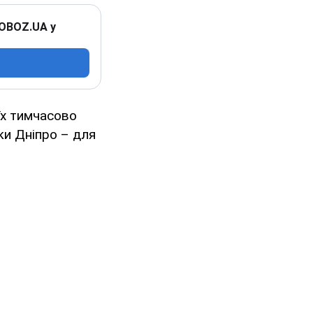
 OBOZ.UA у
їх тимчасово
ки Дніпро – для