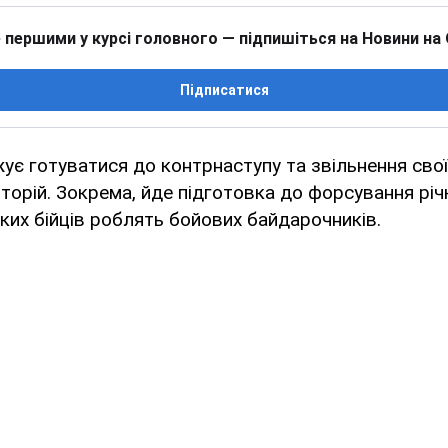
 першими у курсі головного — підпишіться на Новини на
Підписатися
ує готуватися до контрнаступу та звільнення сво
торій. Зокрема, йде підготовка до форсування річ
ьких бійців роблять бойових байдарочників.