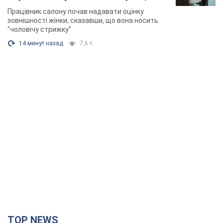
розгорівся скандал. Фото
Працівник салону почав надавати оцінку
зовнішності жінки, сказавши, що вона носить
"чоловічу стрижку"
14 минут назад
7,6 т.
TOP NEWS