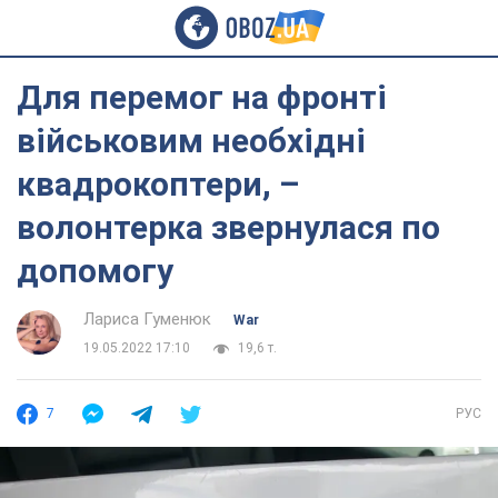
Для перемог на фронті
військовим необхідні
квадрокоптери, –
волонтерка звернулася по
допомогу
Лариса Гуменюк
War
19.05.2022 17:10
19,6 т.
7
РУС