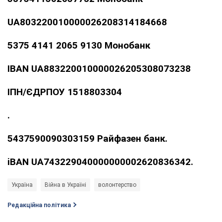
UA803220010000026208314184668
5375 4141 2065 9130 Монобанк
IBAN UA883220010000026205308073238
ІПН/ЄДРПОУ 1518803304
.
5437590090303159 Райфазен банк.
iBAN UA743229040000000002620836342.
Україна
Війна в Україні
волонтерство
Редакційна політика