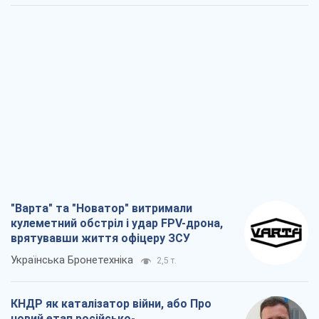
"Варта" та "Новатор" витримали
кулеметний обстріл і удар FPV-дрона,
врятувавши життя офіцеру ЗСУ
Українська Бронетехніка
2,5 т.
КНДР як каталізатор війни, або Про
новий етап російсько-