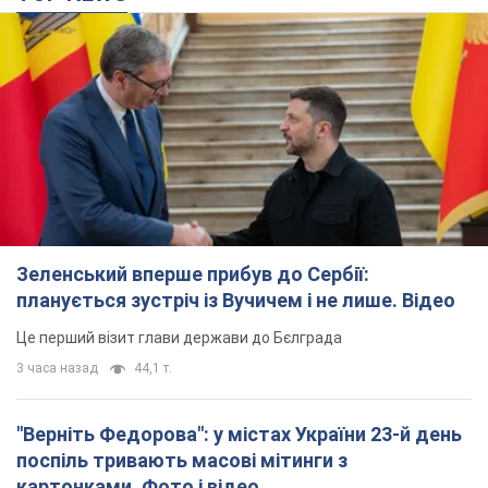
Зеленський вперше прибув до Сербії:
планується зустріч із Вучичем і не лише. Відео
Це перший візит глави держави до Бєлграда
3 часа назад
44,1 т.
"Верніть Федорова": у містах України 23-й день
поспіль тривають масові мітинги з
картонками. Фото і відео