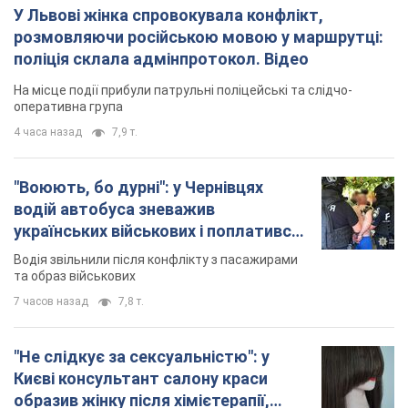
У Львові жінка спровокувала конфлікт,
розмовляючи російською мовою у маршрутці:
поліція склала адмінпротокол. Відео
На місце події прибули патрульні поліцейські та слідчо-
оперативна група
4 часа назад
7,9 т.
"Воюють, бо дурні": у Чернівцях
водій автобуса зневажив
українських військових і поплатився.
Відео
Водія звільнили після конфлікту з пасажирами
та образ військових
7 часов назад
7,8 т.
"Не слідкує за сексуальністю": у
Києві консультант салону краси
образив жінку після хімієтерапії,