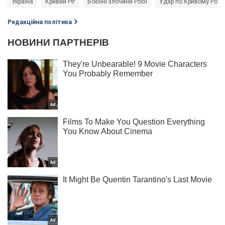
Україна
Кривий Ріг
Воєнні злочини Росії
Удар по Кривому Рогу
Редакційна політика