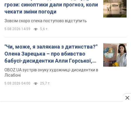
грози: синоптики дали прогноз, коли
чекати зміни погоди
Зовсім скоро спека поступово відступить
5.08.2026 14:59
5,6 т.
"Чи, може, я залякана з дитинства?"
Олена Зарецька – про вбивство
бабусі-дисидентки Алли Горської,
критику Дмитра Стуса та втечу в
OBOZ.UA зустрів онуку художниці-дисидентки в
Португалію з 5 дітьми
Лісабоні
5.08.2026 04:00
25,7 т.