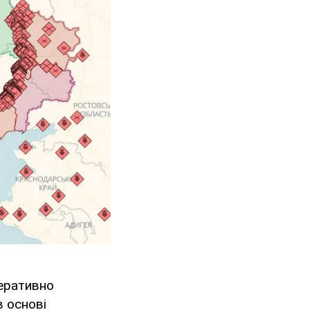
перативно
в основі