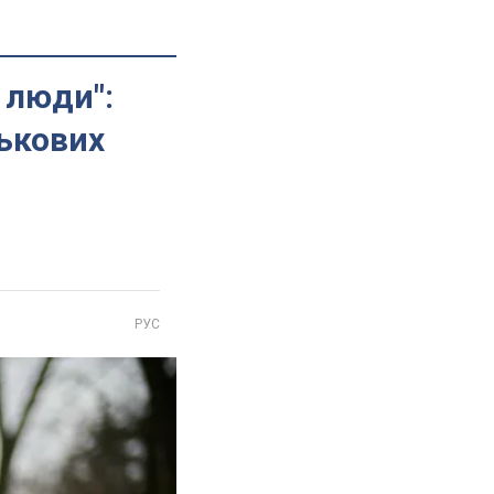
 люди":
ськових
РУС