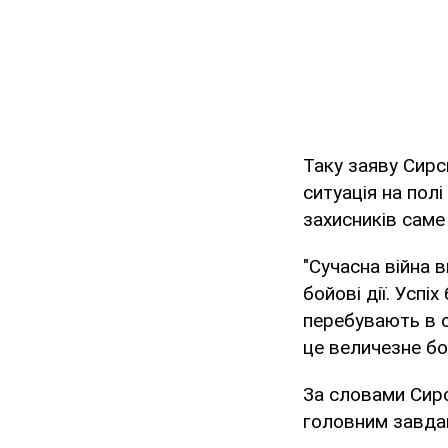
Таку заяву Сирс
ситуація на пол
захисників саме н
"Сучасна війна 
бойові дії. Успі
перебувають в о
це величезне бо
За словами Сир
головним завдан