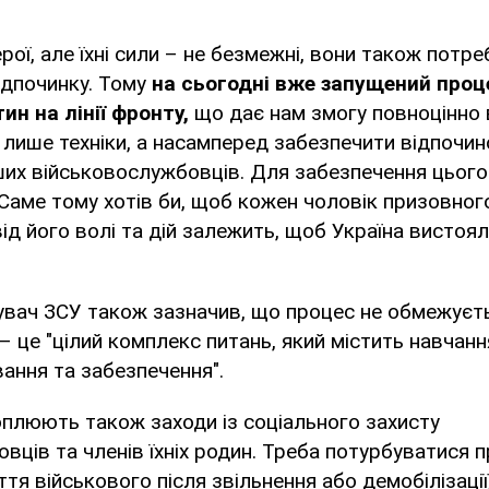
рої, але їхні сили – не безмежні, вони також потр
ідпочинку. Тому
на сьогодні вже запущений проце
ин на лінії фронту,
що дає нам змогу повноцінно 
 лише техніки, а насамперед забезпечити відпочин
ших військовослужбовців. Для забезпечення цьог
Саме тому хотів би, щоб кожен чоловік призовного 
ід його волі та дій залежить, щоб Україна вистоял
вач ЗСУ також зазначив, що процес не обмежуєт
– це "цілий комплекс питань, який містить навчанн
вання та забезпечення".
оплюють також заходи із соціального захисту
вців та членів їхніх родин. Треба потурбуватися пр
тя військового після звільнення або демобілізації