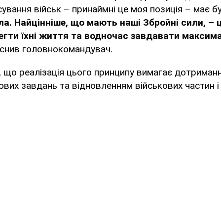
сування військ – принаймні це моя позиція – має 
а. Найцінніше, що мають наші Збройні сили, – 
егти їхні життя та водночас завдавати максим
яснив головнокомандувач.
 що реалізація цього принципу вимагає дотриман
вих завдань та відновленням військових частин і 