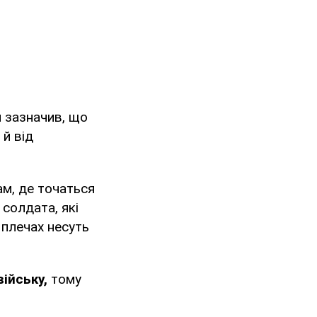
н зазначив, що
 й від
ам, де точаться
 солдата, які
 плечах несуть
війську,
тому