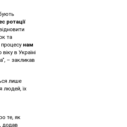
ебують
с ротації
відновити
ок та
о процесу
нам
віку в Україні
а", – закликав
ься лише
я людей, їх
о те, як
, додав