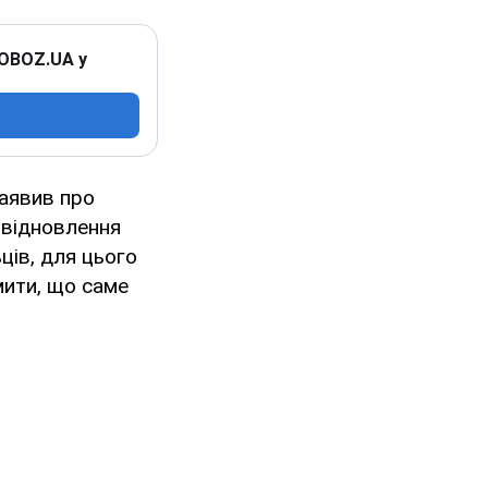
 OBOZ.UA у
аявив про
 відновлення
ців, для цього
мити, що саме