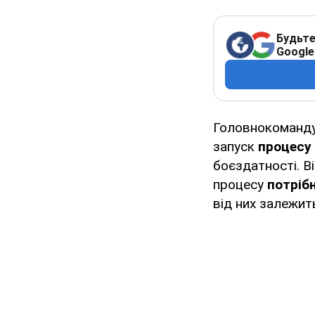
Будьте
Google
Головнокоманду
запуск
процесу 
боєздатності. В
процесу
потрібн
від них залежить