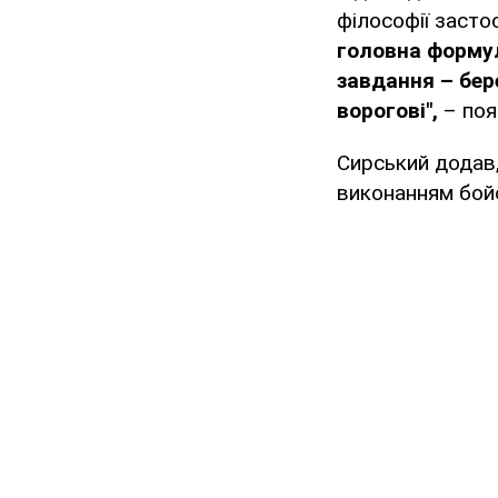
філософії засто
головна формул
завдання – бер
ворогові",
– по
Сирський додав,
виконанням бойо