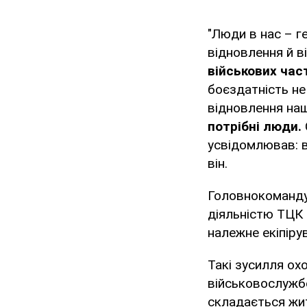
"Люди в нас – ге
відновлення й в
військових част
боєздатність не
відновлення на
потрібні люди.
усвідомлював: в
він.
Головнокоманду
діяльністю ТЦК 
належне екіпіру
Такі зусилля ох
військовослужбо
складається жит