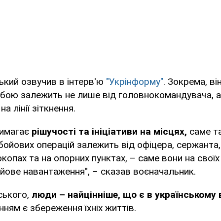
ький озвучив в інтерв'ю
"Укрінформу"
. Зокрема, ві
і бою залежить не лише від головнокомандувача, а
а лінії зіткнення.
вимагає
рішучості та ініціативи на місцях,
саме т
х бойових операцій залежить від офіцера, сержанта,
копах та на опорних пунктах, – саме вони на своїх
йове навантаження", – сказав воєначальник.
ського,
люди – найцінніше, що є в українському 
ням є збереження їхніх життів.