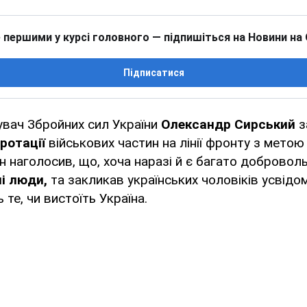
 першими у курсі головного — підпишіться на Новини на
Підписатися
вач Збройних сил України
Олександр Сирський
з
ротації
військових частин на лінії фронту з метою
ін наголосив, що, хоча наразі й є багато доброволь
і люди,
та закликав українських чоловіків усвідо
 те, чи вистоїть Україна.