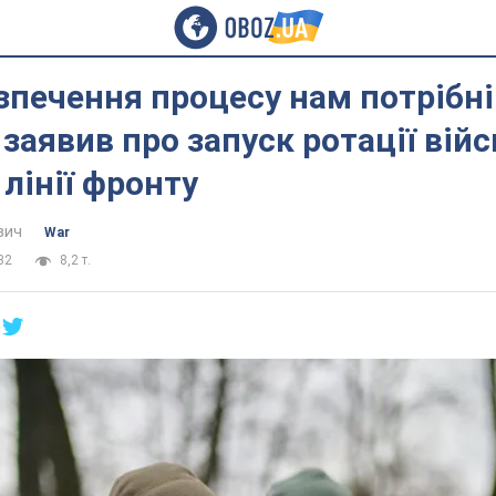
зпечення процесу нам потрібні
заявив про запуск ротації вій
 лінії фронту
вич
War
32
8,2 т.