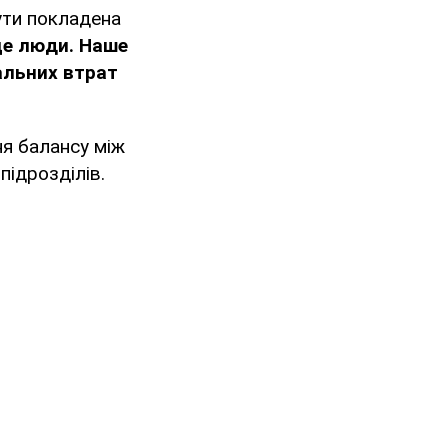
бути покладена
це люди. Наше
альних втрат
ня балансу між
підрозділів.