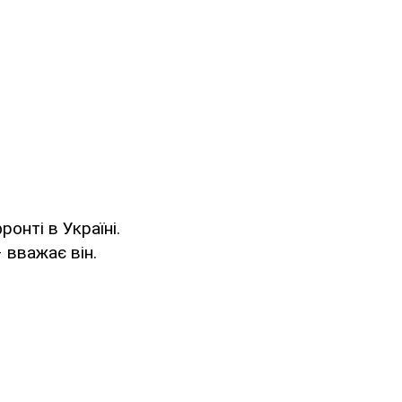
онті в Україні.
 вважає він.