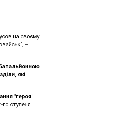
усов на своєму
овайськ", –
 батальйонною
діли, які
.
ання "героя"
.
2-го ступеня