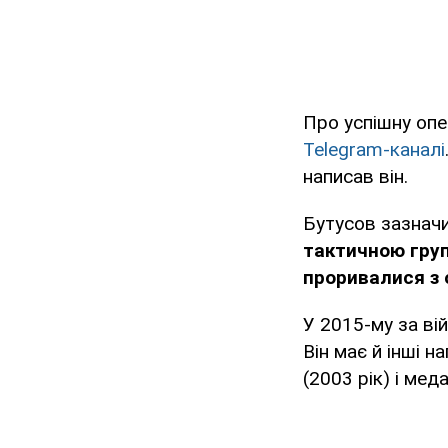
Про успішну опе
Telegram-каналі
написав він.
Бутусов зазначи
тактичною груп
проривалися з 
У 2015-му за ві
Він має й інші 
(2003 рік) і мед