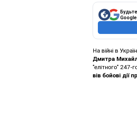
Будьте
Google
На війні в Украї
Дмитра Михай
"елітного" 247-
вів бойові дії 