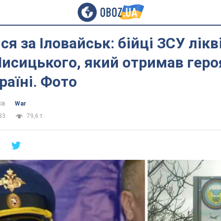
я за Іловайськ: бійці ЗСУ лік
исицького, який отримав героя
раїні. Фото
ва
War
33
79,6 т.