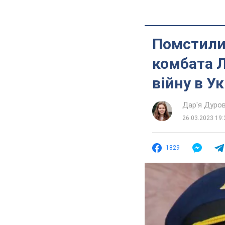
Помстилис
комбата Л
війну в Ук
Дар'я Дуро
26.03.2023 19:
1829