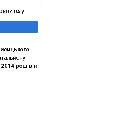
 OBOZ.UA у
Лисицького
атальйону
 2014 році він