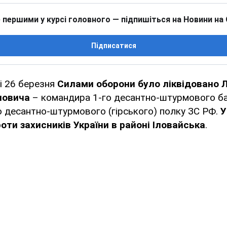
 першими у курсі головного — підпишіться на Новини на
Підписатися
ні 26 березня
Силами оборони було ліквідовано 
ловича
– командира 1-го десантно-штурмового б
го десантно-штурмового (гірського) полку ЗС РФ.
У
проти захисників України в районі Іловайська
.