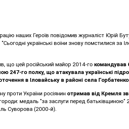
рацію наших Героїв повідомив журналіст Юрій Бут
. "Сьогодні українські воїни знову помстилися за Іл
в, що цей російський майор 2014-го
командував
ою 247-го полку, що атакувала українські підроз
оточення в Іловайську в районі села Горбатенко
йну проти України росіянин
отримав від Кремля зв
нагороди: медаль "за заслуги перед батьківщиною" 
аль Суворова (2000-й).