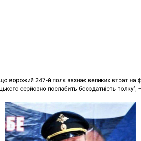
що ворожий 247-й полк зазнає великих втрат на фр
ицького серйозно послабить боєздатність полку", –