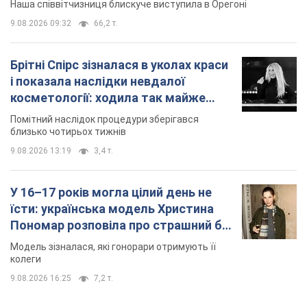
Наша співвітчизниця блискуче виступила в Орегоні
9.08.2026 09:32
66,2 т.
Брітні Спірс зізналася в уколах краси
і показала наслідки невдалої
косметології: ходила так майже
місяць
Помітний наслідок процедури зберігався
близько чотирьох тижнів
9.08.2026 13:19
3,4 т.
У 16–17 років могла цілий день не
їсти: українська модель Христина
Пономар розповіла про страшний бік
модельної кар’єри
Модель зізналася, які гонорари отримують її
колеги
9.08.2026 16:25
7,2 т.