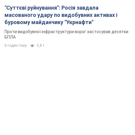
"Суттєві руйнування": Росія завдала
масованого удару по видобувних активах і
буровому майданчику "Укрнафти"
Проти видобувної інфраструктури ворог застосував десятки
БПЛА
8 годин тому
5,8 т.