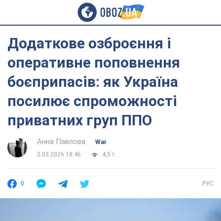
Додаткове озброєння і
оперативне поповнення
боєприпасів: як Україна
посилює спроможності
приватних груп ППО
Анна Павлова
War
2.03.2026 18:46
4,5 т.
0
РУС