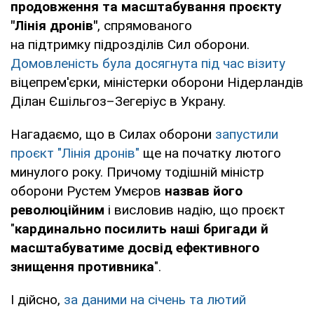
продовження та масштабування проєкту
"Лінія дронів"
, спрямованого
на підтримку підрозділів Сил оборони.
Домовленість була досягнута під час візиту
віцепрем'єрки, міністерки оборони Нідерландів
Ділан Єшільгоз–Зегеріус в Украну.
Нагадаємо, що в Силах оборони
запустили
проєкт "Лінія дронів"
ще на початку лютого
минулого року. Причому тодішній міністр
оборони Рустем Умєров
назвав його
революційним
і висловив надію, що проєкт
"
кардинально посилить наші бригади й
масштабуватиме досвід ефективного
знищення противника
".
І дійсно,
за даними на січень та лютий