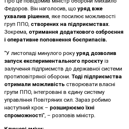
Про це повідомив міністр оборони Михайло
Федоров. Він наголосив, що
уряд вже
ухвалив рішення
, яке посилює можливості
груп ППО,
створених на підприємствах
.
Зокрема,
отримання додаткового озброєння
і оперативне поповнення боєприпасів.
"У листопаді минулого року
уряд дозволив
запуск експериментального проєкту
із
залучення підприємств до державної системи
протиповітряної оборони.
Тоді підприємства
отримали можливість
створювати власні
групи ППО, інтегровані в єдину систему
управління Повітряних сил. Зараз робимо
наступний крок –
розширюємо їхні
спроможності
", – розповів міністр.
Ключові зміни: