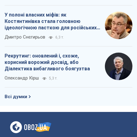
У полоні власних міфів: як
Костянтинівка стала головною
ідеологічною пасткою для російських
окупантів
Дмитро Снєгирьов
6,3 т.
Рекрутинг: оновлений і, схоже,
корисний ворожий досвід, або
Діалектика вибагливого боягузтва
Олександр Кірш
5,3 т.
Всі думки