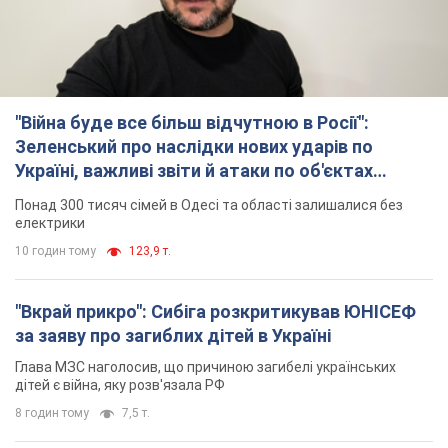
"Війна буде все більш відчутною в Росії":
Зеленський про наслідки нових ударів по
Україні, важливі звіти й атаки по об'єктах
ворога. Відео
Понад 300 тисяч сімей в Одесі та області залишалися без
електрики
10 годин тому
123,9 т.
"Вкрай прикро": Сибіга розкритикував ЮНІСЕФ
за заяву про загиблих дітей в Україні
Глава МЗС наголосив, що причиною загибелі українських
дітей є війна, яку розв'язала РФ
8 годин тому
7,5 т.