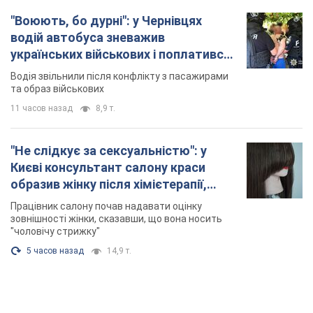
"Воюють, бо дурні": у Чернівцях
водій автобуса зневажив
українських військових і поплатився.
Відео
Водія звільнили після конфлікту з пасажирами
та образ військових
11 часов назад
8,9 т.
"Не слідкує за сексуальністю": у
Києві консультант салону краси
образив жінку після хімієтерапії,
розгорівся скандал. Фото
Працівник салону почав надавати оцінку
зовнішності жінки, сказавши, що вона носить
"чоловічу стрижку"
5 часов назад
14,9 т.