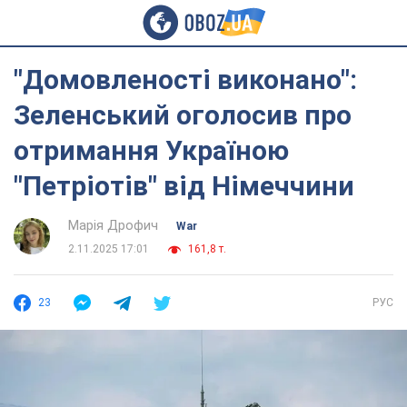
"Домовленості виконано":
Зеленський оголосив про
отримання Україною
"Петріотів" від Німеччини
Марія Дрофич
War
2.11.2025 17:01
161,8 т.
23
РУС