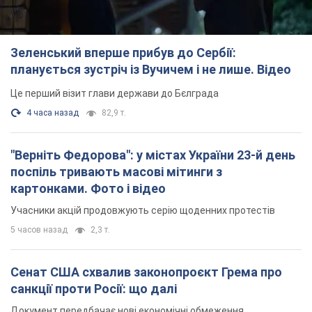
Зеленський вперше прибув до Сербії:
планується зустріч із Вучичем і не лише. Відео
Це перший візит глави держави до Бєлграда
4 часа назад
82,9 т.
"Верніть Федорова": у містах України 23-й день
поспіль тривають масові мітинги з
картонками. Фото і відео
Учасники акцій продовжують серію щоденних протестів
5 часов назад
2,3 т.
Сенат США схвалив законопроєкт Грема про
санкції проти Росії: що далі
Документ передбачає нові економічні обмеження