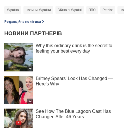
Україна
новини України
Війна в Україні
ППО
Patriot
нови
Редакційна політика