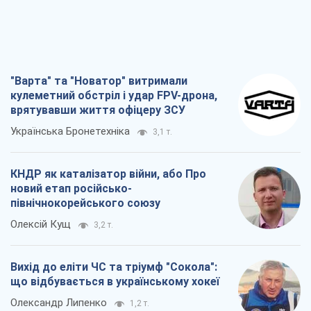
"Варта" та "Новатор" витримали
кулеметний обстріл і удар FPV-дрона,
врятувавши життя офіцеру ЗСУ
Українська Бронетехніка
3,1 т.
КНДР як каталізатор війни, або Про
новий етап російсько-
північнокорейського союзу
Олексій Кущ
3,2 т.
Вихід до еліти ЧС та тріумф "Сокола":
що відбувається в українському хокеї
Олександр Липенко
1,2 т.