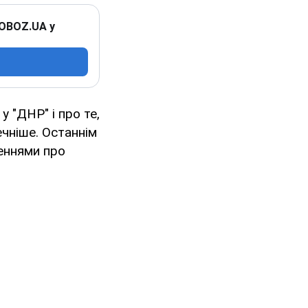
 OBOZ.UA у
 "ДНР" і про те,
ечніше. Останнім
женнями про