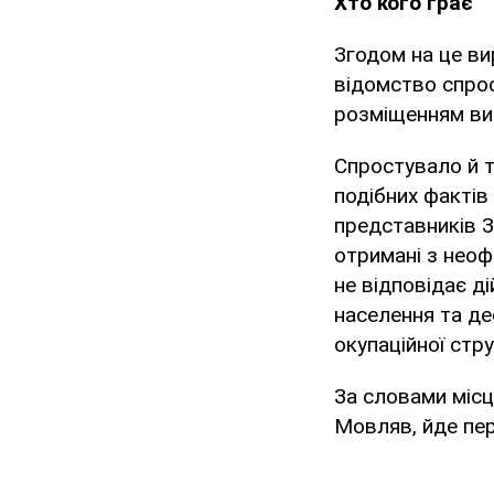
Хто кого грає
Згодом на це ви
відомство спрос
розміщенням виб
Спростувало й те
подібних фактів
представників З
отримані з неофі
не відповідає д
населення та де
окупаційної стру
За словами місце
Мовляв, йде пере