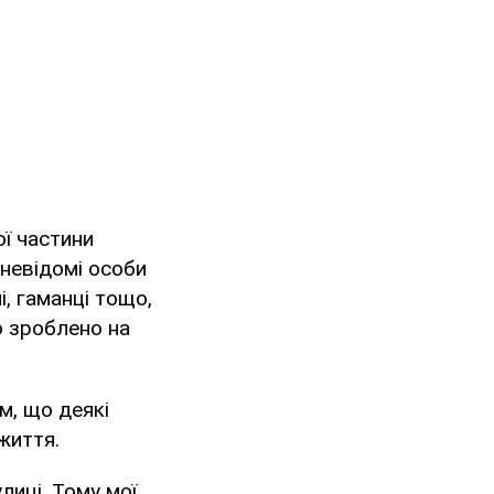
ї частини
невідомі особи
і, гаманці тощо,
о зроблено на
м, що деякі
життя.
лиці. Тому мої