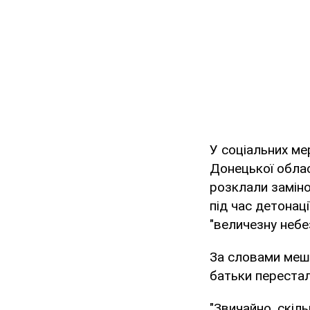
У соціальних м
Донецької обла
розклали заміно
під час детонац
"величезну небе
За словами мешк
батьки перестал
"Звичайно, скіл