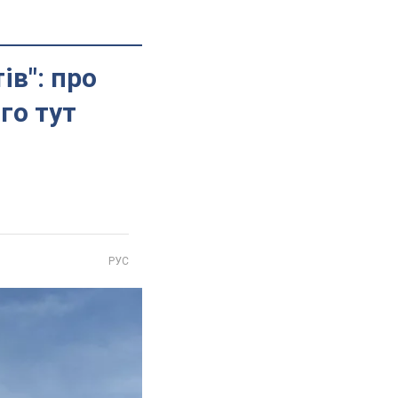
в": про
го тут
РУС