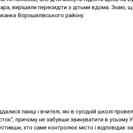
пара, вирішили пересидіти з дітьми вдома. Знаю, щ
шканка Ворошилівського району.
іддалися паніці і вчителі, які в сусідній школі прове
сток", причому не забувши звинуватити в усьому У
стивши, хто саме контролює місто і відповідає з