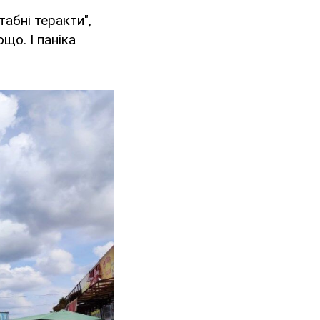
абні теракти",
що. І паніка