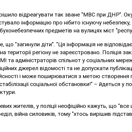
рішило відреагувати так зване "МВС при ДНР". Ок
тувало інформацію про нібито існуючу небезпеку, 
ухонебезпечних предметів на вулицях міст "респу
, що "загинули діти". "Ця інформація не відповідає
 на території регіону не зареєстровано. Поліція за
МІ та адміністраторів спільнот у соціальних мере
ційних джерел відомості та не допускати публікаці
ійсності і може поширюватися з метою створення 
стабілізації соціальної обстановки!" – йдеться у п
ктури.
вих жителів, у поліції неофіційно кажуть, що "все
діл, війна силовиків, тому "хтось вирішив підстав