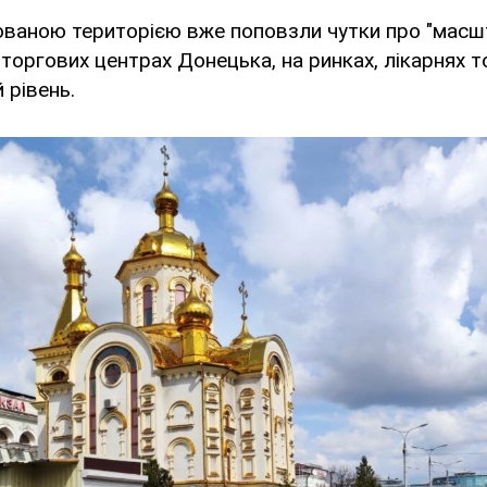
ваною територією вже поповзли чутки про "масшт
торгових центрах Донецька, на ринках, лікарнях то
 рівень.