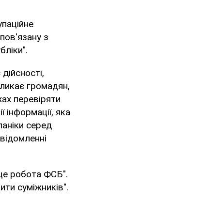
упаційне
пов'язану з
бліки".
 дійсності,
кликає громадян,
жах перевіряти
ї інформації, яка
паніки серед
овідомленні
 це робота ФСБ".
ити суміжників".