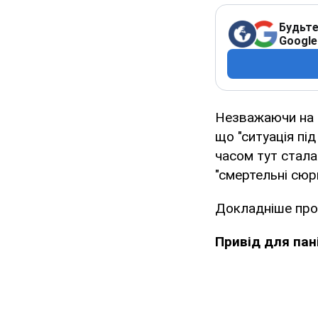
Будьте
Google
Незважаючи на з
що "ситуація пі
часом тут стала
"смертельні сюр
Докладніше про 
Привід для пан