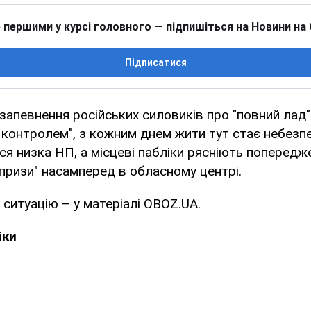
 першими у курсі головного — підпишіться на Новини на
Підписатися
апевнення російських силовиків про "повний лад" у
д контролем", з кожним днем жити тут стає небезп
ся низка НП, а місцеві пабліки рясніють поперед
призи" насамперед в обласному центрі.
ситуацію – у матеріалі OBOZ.UA.
іки