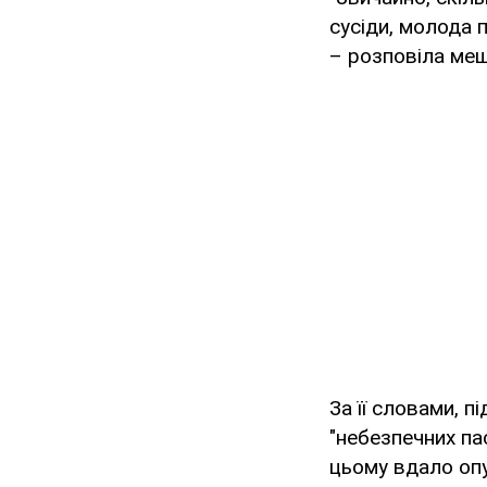
сусіди, молода 
– розповіла ме
За її словами, п
"небезпечних па
цьому вдало опу