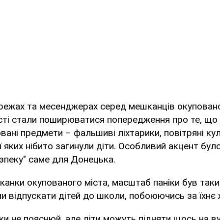
ережах та месенджерах серед мешканців окуповано
сті стали поширюватися попередження про те, що 
вані предмети – фальшиві ліхтарики, повітряні кул
ії яких нібито загинули діти. Особливий акцент бул
зпеку" саме для Донецька.
анки окупованого міста, масштаб паніки був таки
и відпускати дітей до школи, побоюючись за їхнє 
ьки не пояснюй, але діти можуть підняти щось на ву