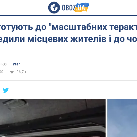
отують до "масштабних теракті
дили місцевих жителів і до чо
нко
War
00
96,7 т.