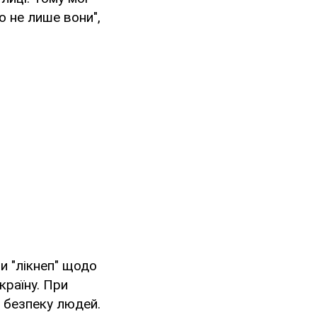
о не лише вони",
ли "лікнеп" щодо
країну. При
а безпеку людей.