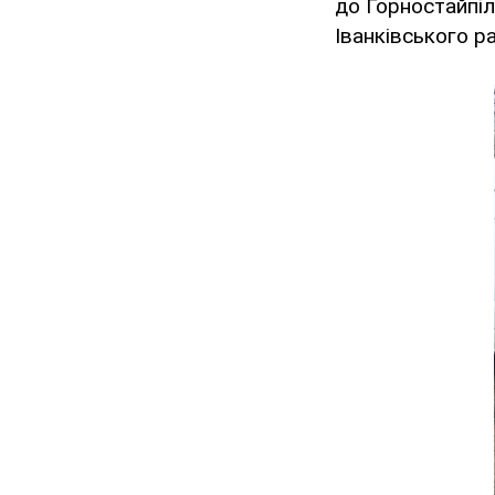
до Горностайпіл
Іванківського р