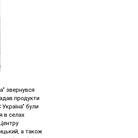
на" звернувся
надав продукти
С Україна" були
я в селах
 Центру
ицький, а також