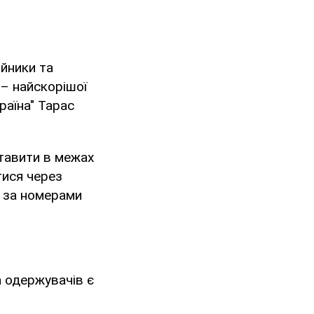
ійники та
 – найскорішої
раїна" Тарас
ставити в межах
тися через
 за номерами
а одержувачів є