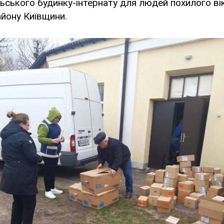
ьського будинку-інтернату для людей похилого віку
айону Київщини.