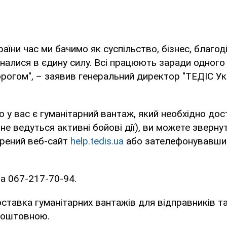
аїни час ми бачимо як суспільство, бізнес, благод
налися в єдину силу. Всі працюють заради одного
рогом", – заявив генеральний директор "ТЕДІС Ук
 у вас є гуманітарний вантаж, який необхідно до
 не ведуться активні бойові дії), ви можете зверну
орений веб-сайт
help.tedis.ua
або зателефонувавши
а 067-217-70-94.
ставка гуманітарних вантажів для відправників т
коштовною.