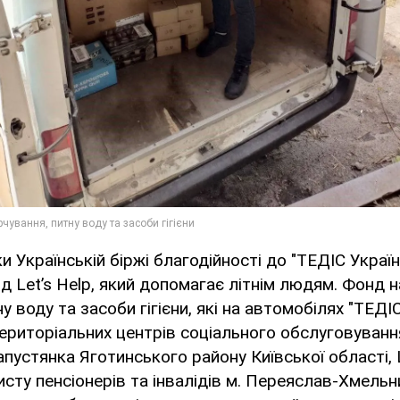
и Українській біржі благодійності до "ТЕДІС Украї
д Let’s Help, який допомагає літнім людям. Фонд 
у воду та засоби гігієни, які на автомобілях "ТЕДІ
ериторіальних центрів соціального обслуговуванн
апустянка Яготинського району Київської області,
исту пенсіонерів та інвалідів м. Переяслав-Хмельн