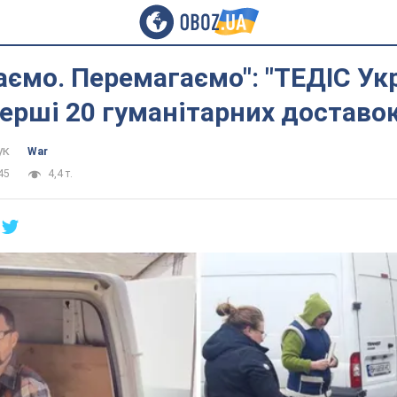
ємо. Перемагаємо": "ТЕДІС Укр
ерші 20 гуманітарних доставо
ук
War
45
4,4 т.