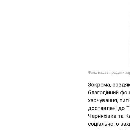
Зокрема, завдяк
благодійний фон
харчування, питн
доставлені до Т
Черняхівка та К
соціального зах