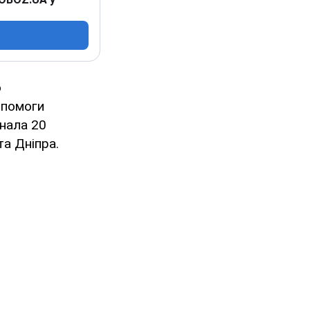
о
опомоги
онала 20
та Дніпра.