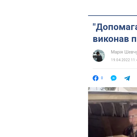
"Допомага
виконав п
Марія Шевч
19.04.2022 11:
0