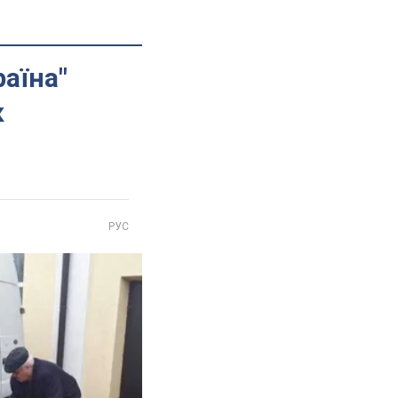
аїна"
к
РУС