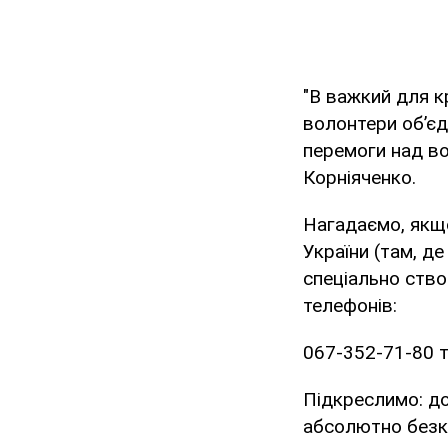
"В важкий для кр
волонтери об’єд
перемоги над во
Корніяченко.
Нагадаємо, якщо
України (там, де
спеціально ств
телефонів:
067-352-71-80 т
Підкреслимо: до
абсолютно без