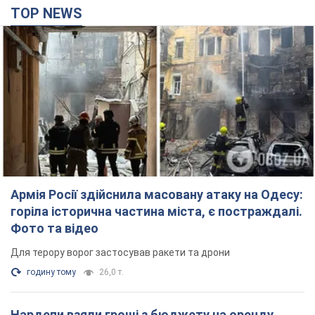
TOP NEWS
Армія Росії здійснила масовану атаку на Одесу:
горіла історична частина міста, є постраждалі.
Фото та відео
Для терору ворог застосував ракети та дрони
годину тому
26,0 т.
Нардепи взяли гроші з бюджету на оренду