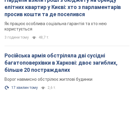
елітних квартир у Києві: хто з парламентарів
просив кошти та де поселився
Як працює особлива соціальна гарантія та хто нею
користується
3 години тому
48,7 т.
Російська армія обстріляла дві сусідні
багатоповерхівки в Харкові: двоє загиблих,
більше 20 постраждалих
Ворог навмисно обстрілює житлові будинки
17 хвилин тому
2,6 т.