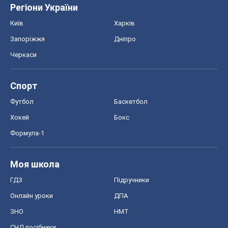
Регіони України
Київ
Харків
Запоріжжя
Дніпро
Черкаси
Спорт
Футбол
Баскетбол
Хокей
Бокс
Формула-1
Моя школа
ГДЗ
Підручники
Онлайн уроки
ДПА
ЗНО
НМТ
СНД посібники