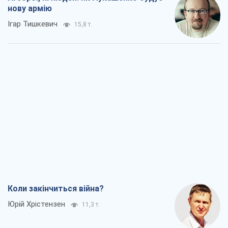
нову армію
Ігар Тишкевич
15,8 т.
Коли закінчиться війна?
Юрій Хрістензен
11,3 т.