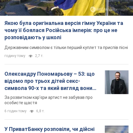
Якою була оригінальна версія гімну України та
чому її боялася Російська імперія: про це не
розповідають у школі
Державним символом є тільки перший куплет та приспів пісні
годину тому
2,7 т.
Олександру Пономарьову – 53: що
відомо про трьох дітей секс-
символа 90-х та який вигляд вони
мають
За розвитком кар'єри артист не забував про
особисте щастя
6 годин тому
6,8 т.
У ПриватБанку розповіли, чи дійсні