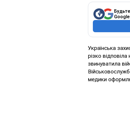
Будьте
Google
Українська зах
різко відповіла
звинуватила вій
Військовослужбо
медики оформлю