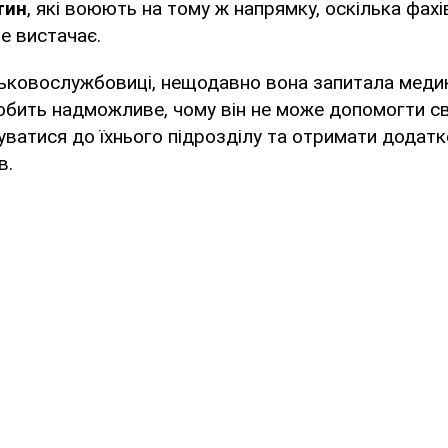
тин
, які воюють на тому ж напрямку, оскілька фахі
е вистачає.
ьковослужбовиці, нещодавно вона запитала медик
обить надможливе, чому він не може допомогти св
уватися до їхнього підрозділу та отримати додатк
в.