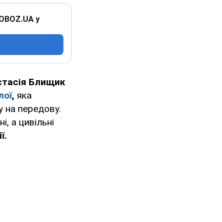
 OBOZ.UA у
стасія Блищик
лої
,
яка
у на передову.
, а цивільні
ї.