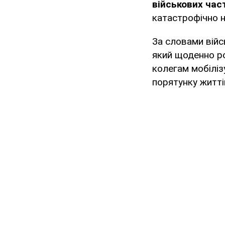
військових час
катастрофічно н
За словами війс
який щоденно р
колегам мобіліз
порятунку житті