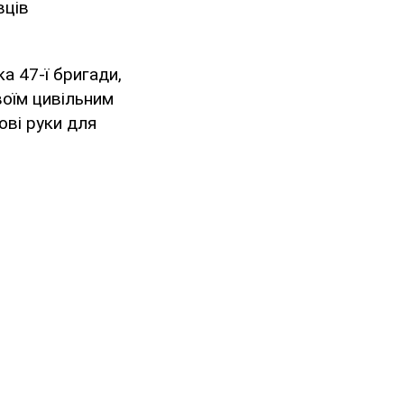
вців
а 47-ї бригади,
оїм цивільним
ові руки для