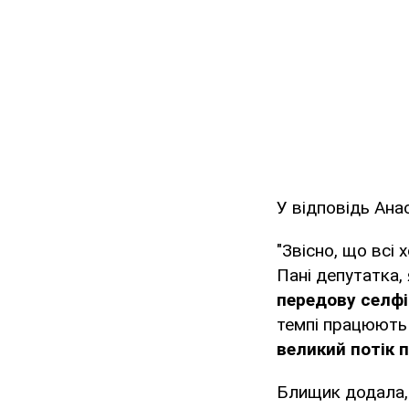
У відповідь Ана
"Звісно, що всі
Пані депутатка,
передову селф
темпі працюють 
великий потік 
Блищик додала,