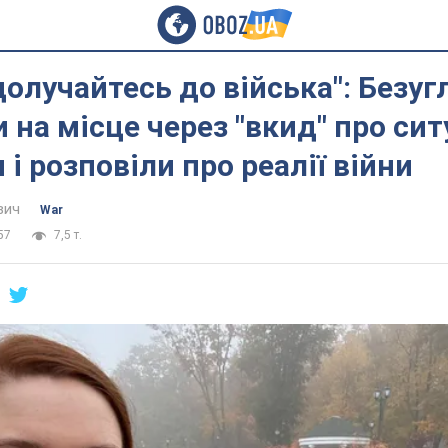
долучайтесь до війська": Безуг
 на місце через "вкид" про сит
і розповіли про реалії війни
вич
War
57
7,5 т.