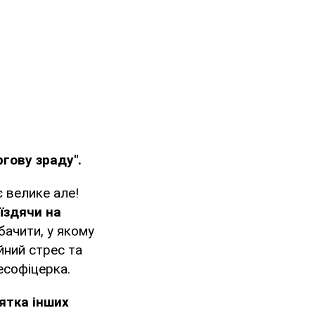
ргову зраду".
є велике але!
їздячи на
бачити, у якому
йний стрес та
ресофіцерка.
ятка інших