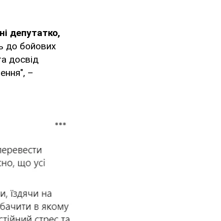
ні депутатко,
ь до бойових
та досвід
ення", –