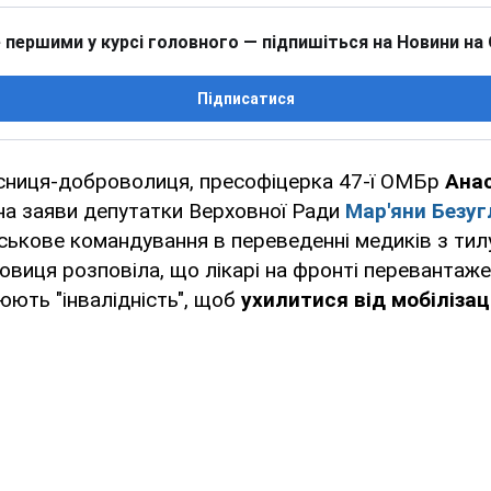
 першими у курсі головного — підпишіться на Новини на
Підписатися
исниця-доброволиця, пресофіцерка 47-ї ОМБр
Ана
 на заяви депутатки Верховної Ради
Мар'яни Безуг
ськове командування в переведенні медиків з тил
виця розповіла, що лікарі на фронті перевантажені
ють "інвалідність", щоб
ухилитися від мобілізаці