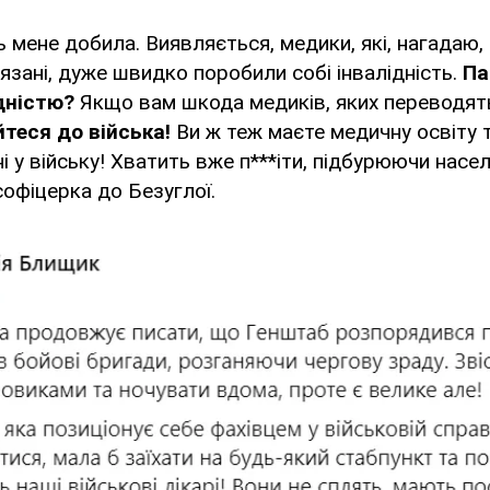
ь мене добила. Виявляється, медики, які, нагадаю,
язані, дуже швидко поробили собі інвалідність.
Па
ідністю?
Якщо вам шкода медиків, яких переводят
теся до війська!
Ви ж теж маєте медичну освіту 
 у війську! Хватить вже п***іти, підбурюючи насел
офіцерка до Безуглої.