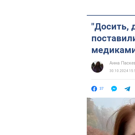
"Досить, 
поставили
медиками 
Анна Паске
30.10.2024 15:
37