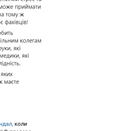
ндал,
коли