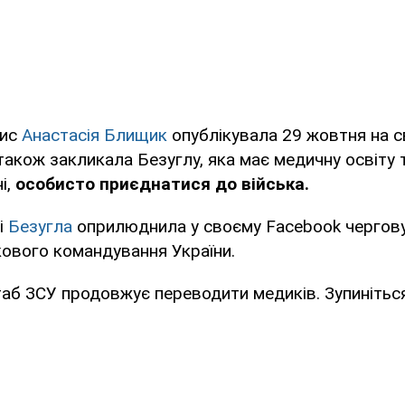
пис
Анастасія Блищик
опублікувала 29 жовтня на св
також закликала Безуглу, яка має медичну освіту 
і,
особисто приєднатися до війська.
і
Безугла
оприлюднила у своєму Facebook чергову
ового командування України.
аб ЗСУ продовжує переводити медиків. Зупиніться