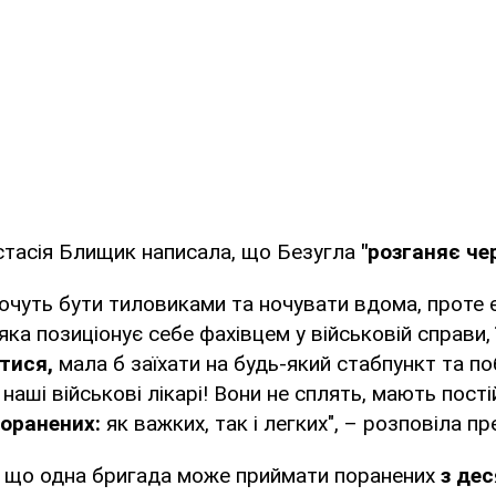
стасія Блищик написала, що Безугла
"розганяє че
 хочуть бути тиловиками та ночувати вдома, проте 
 яка позиціонує себе фахівцем у військовій справи,
ітися,
мала б заїхати на будь-який стабпункт та по
наші військові лікарі! Вони не сплять, мають пості
поранених:
як важких, так і легких", – розповіла п
 що одна бригада може приймати поранених
з дес