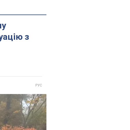
лу
уацію з
РУС