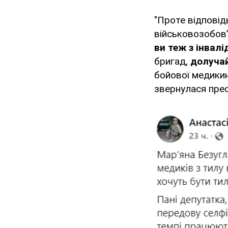
"Проте відповід
військовозобовʼ
ви теж з інвал
бригад,
долучай
бойової медикині
звернулася прес