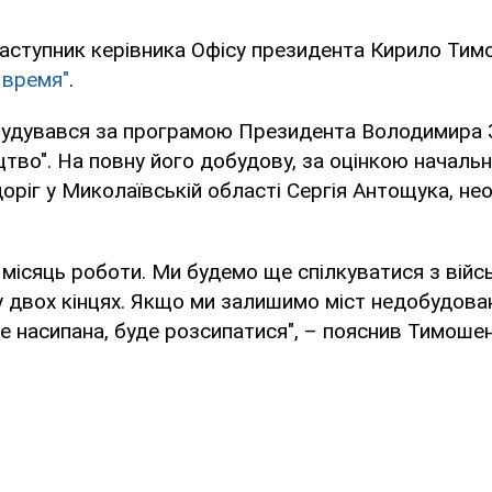
заступник керівника Офісу президента Кирило Тим
 время"
.
 будувався за програмою Президента Володимира 
цтво". На повну його добудову, за оцінкою началь
оріг у Миколаївській області Сергія Антощука, не
місяць роботи. Ми будемо ще спілкуватися з війс
у двох кінцях. Якщо ми залишимо міст недобудован
е насипана, буде розсипатися", – пояснив Тимошен