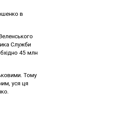
ошенко в
Зеленського
ника Служби
обхідно 45 млн
ьковими. Тому
им, уся ця
ко.