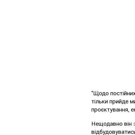
"Щодо постійних
тільки прийде м
проєктування, е
Нещодавно він
відбудовуватись