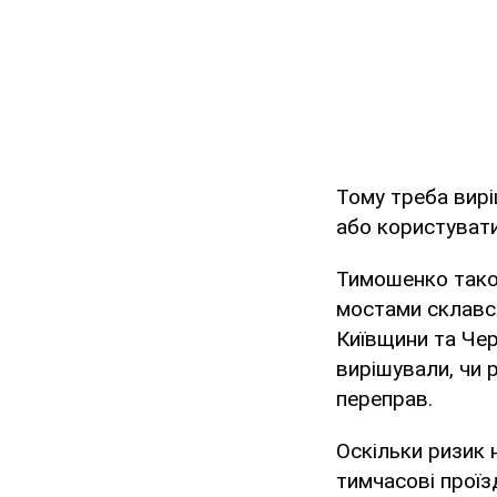
Тому треба вирі
або користуват
Тимошенко тако
мостами склався
Київщини та Чер
вирішували, чи 
переправ.
Оскільки ризик 
тимчасові проїзд