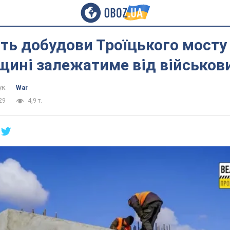
ть добудови Троїцького мосту
ині залежатиме від військов
ук
War
29
4,9 т.