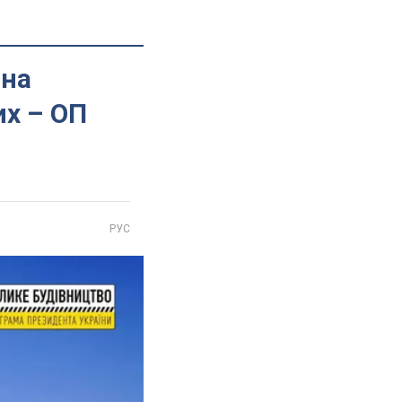
 на
их – ОП
РУС