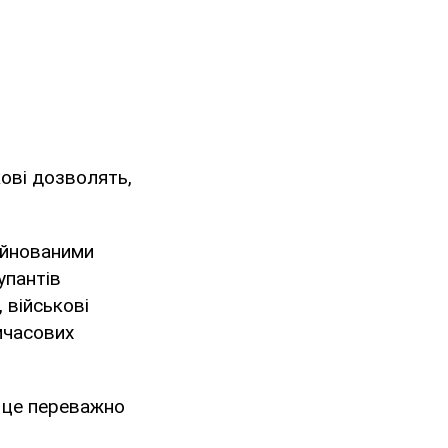
кові дозволять,
уйнованими
упантів
 військові
мчасових
, це переважно