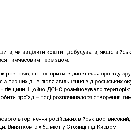
шити, чи виділити кошти і добудувати, якщо війсь
ися тимчасовим переїздом.
ж розповів, що алгоритм відновлення проїзду зр
 з перших днів після звільнення від російських ок
нігівщини. Щойно ДСНС розміновувало територію,
робити проїзд – тоді розпочиналося створення ти
нового вторгнення російських військ досі високий
и. Винятком є хіба міст у Стоянці під Києвом.