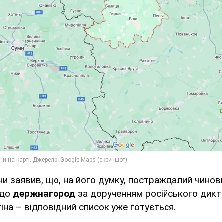
и заявив, що, на його думку, постраждалий чиновн
 до
держнагород
за дорученням російського дик
на – відповідний список уже готується.