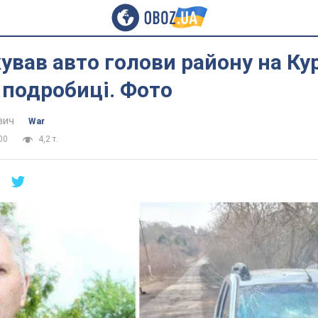
ував авто голови району на Ку
 подробиці. Фото
вич
War
00
4,2 т.