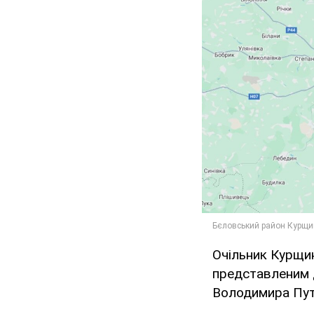
Очільник Курщин
представленим
Володимира Путі