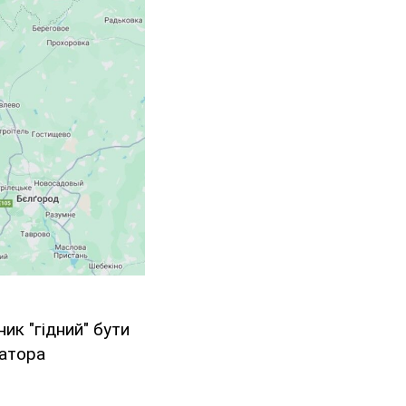
ик "гідний" бути
татора