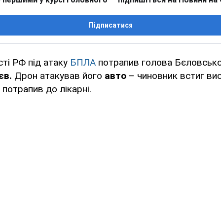
Підписатися
сті РФ під атаку
БПЛА
потрапив голова Бєловсько
єв.
Дрон атакував його
авто
– чиновник встиг ви
і потрапив до лікарні.