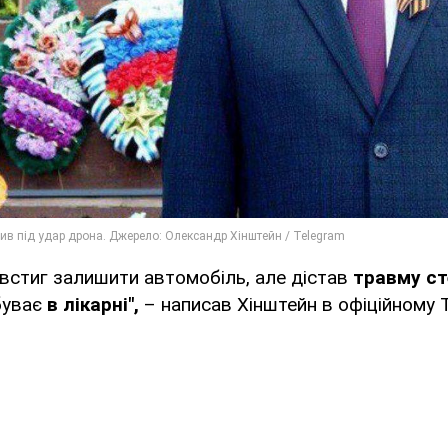
н встиг залишити автомобіль, але дістав
травму сте
буває
в лікарні",
– написав Хінштейн в офіційному T