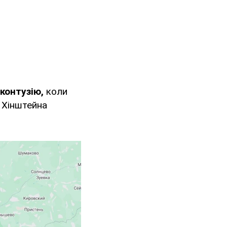
контузію,
коли
" Хінштейна