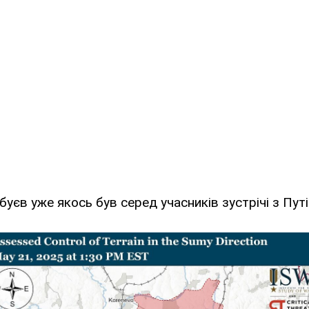
уєв уже якось був серед учасників зустрічі з Путі