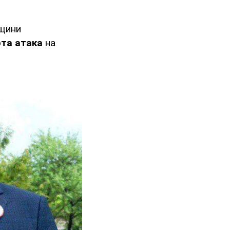
рщини
рта атака
на