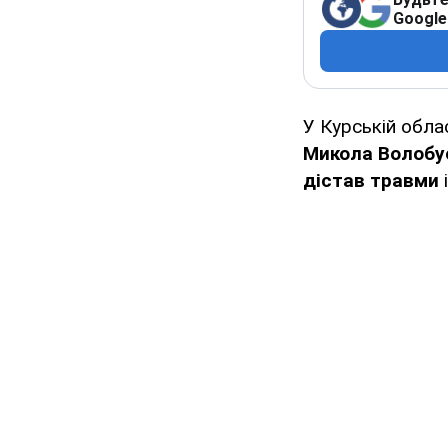
Google
У Курській обла
Микола Волобу
дістав
травми