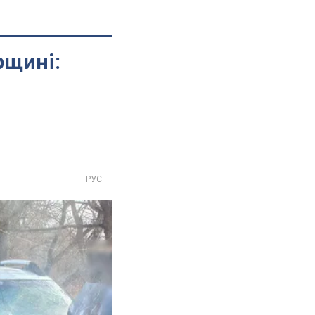
рщині:
РУС