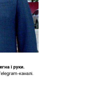
гна і руки.
elegram-каналі.