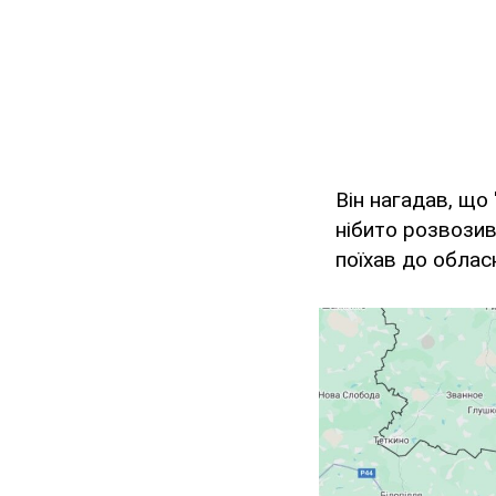
Він нагадав, що
нібито розвозив 
поїхав до обласн