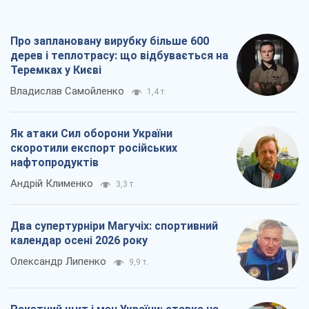
скоротили експорт російських
нафтопродуктів
Андрій Клименко
3,3 т.
Два супертурніри Магучіх: спортивний
календар осені 2026 року
Олександр Липенко
9,9 т.
Ракетний щит і меч України: ставка на
виробництво власних ракет
Кирило Татарінов
4,0 т.
Всі думки