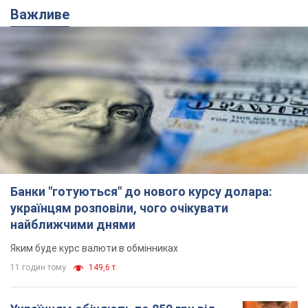
Банки "готуються" до нового курсу долара:
українцям розповіли, чого очікувати
найближчими днями
Яким буде курс валюти в обмінниках
11 годин тому
149,6 т.
Українцям обіцяють по 850 грн від
мобільних операторів: що не так з
цими повідомленнями
Як не потрапити в пастку шахраїв
6.08.2026 21:02
14,2 т.
Найдорожчий футболіст "Динамо"
забив "Карабаху" вже на 10-й хвилині