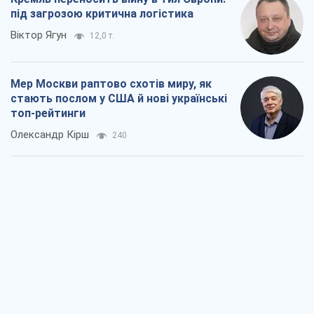
Про заплановану вирубку більше 600
дерев і теплотрасу: що відбувається на
Теремках у Києві
Владислав Самойленко
1,4 т.
Як атаки Сил оборони України