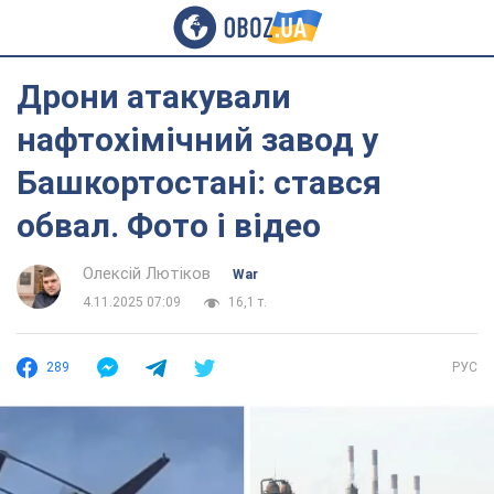
Дрони атакували
нафтохімічний завод у
Башкортостані: стався
обвал. Фото і відео
Олексій Лютіков
War
4.11.2025 07:09
16,1 т.
289
РУС