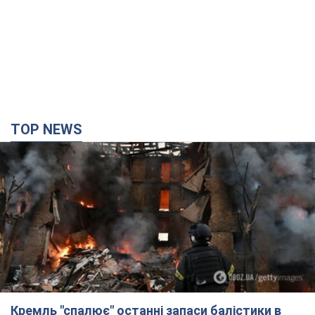
Кремль "спалює" останні запаси балістики в
Україні: що буде далі? Інтерв’ю з Шарпом
У липні країна-агресорка встановила "рекорд" за кількістю
балістичних ракет, запущених по Україні
3 години тому
34,3 т.
У Єкатеринбурзі атаковано склад Wildberries: є
влучання, піднявся дим. Фото і відео