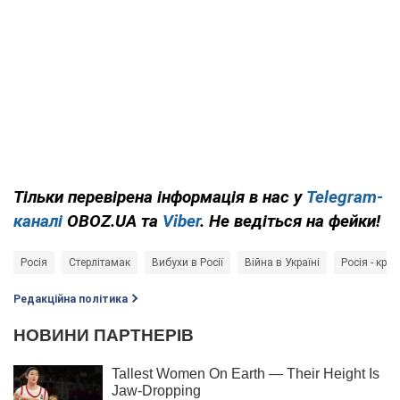
Тільки перевірена інформація в нас у
Telegram-
каналі
OBOZ.UA та
Viber
. Не ведіться на фейки!
Росія
Стерлітамак
Вибухи в Росії
Війна в Україні
Росія - краї
Редакційна політика