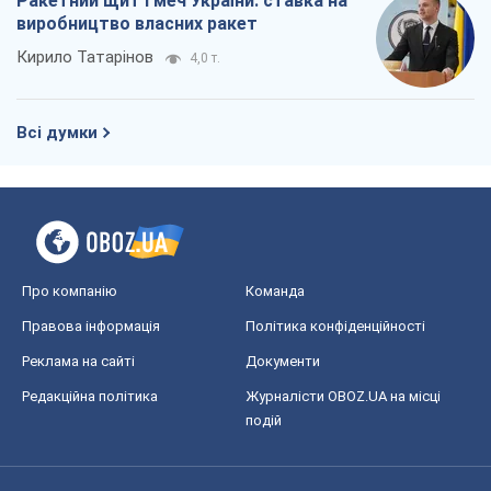
Про компанію
Команда
Правова інформація
Політика конфіденційності
Реклама на сайті
Документи
Редакційна політика
Журналісти OBOZ.UA на місці
подій
OBOZ.UA
Політика
Світ
Розслідування
Блоги
Суспільство
Регіони України
Київ
Харків