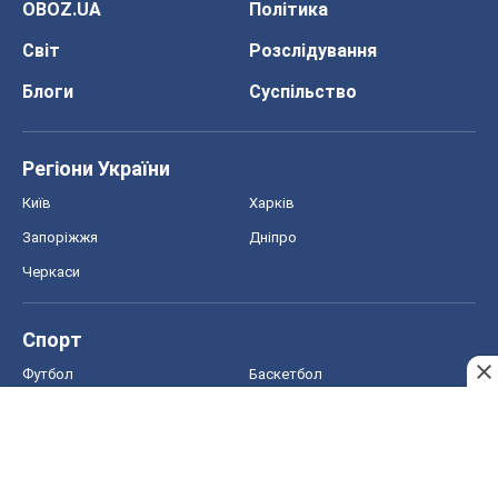
Запоріжжя
Дніпро
Черкаси
Спорт
Футбол
Баскетбол
Хокей
Бокс
Формула-1
Моя школа
ГДЗ
Підручники
Онлайн уроки
ДПА
ЗНО
НМТ
СНД посібники
Авто