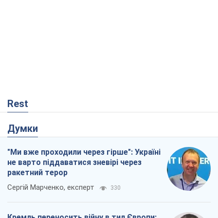
Rest
Думки
"Ми вже проходили через гірше": Україні
не варто піддаватися зневірі через
ракетний терор
Сергій Марченко, експерт
330
Кремль переносить війну в тил Європи:
під загрозою критична логістика
Віктор Ягун
12,0 т.
Мер Москви раптово схотів миру, як
стають послом у США й нові українські
топ-рейтинги
Олександр Кірш
240