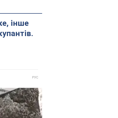
ке, інше
купантів.
РУС