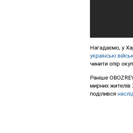
Нагадаємо, у Хар
українські війс
чинити опір окуп
Раніше OBOZREV
мирних жителів Х
поділився
наслі