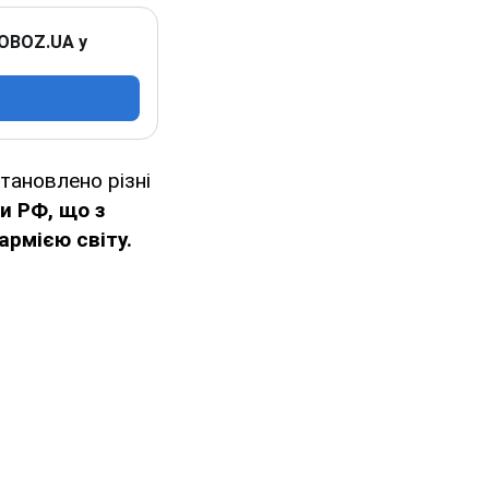
 OBOZ.UA у
тановлено різні
и РФ, що з
армією світу.