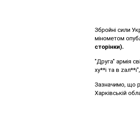
Збройні сили Укр
мінометом опуб
сторінки).
"Друга" армія св
ху**і та в zaл**і
Зазначимо, що р
Харківській обла