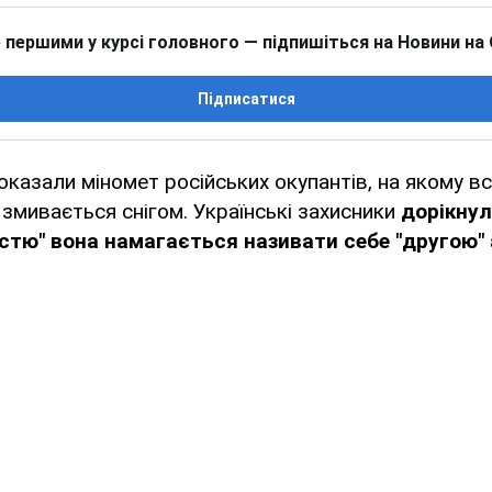
 першими у курсі головного — підпишіться на Новини на
Підписатися
оказали міномет російських окупантів, на якому вс
 змивається снігом. Українські захисники
дорікнул
стю" вона намагається називати себе "другою" 