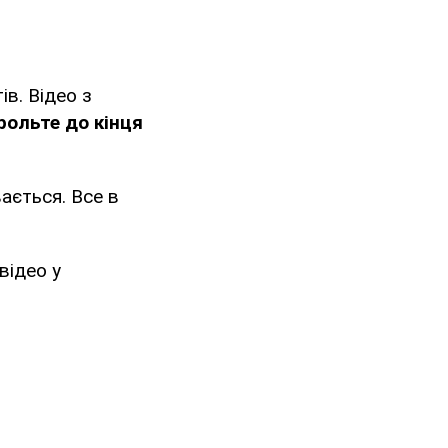
ів. Відео з
рольте до кінця
вається. Все в
відео у