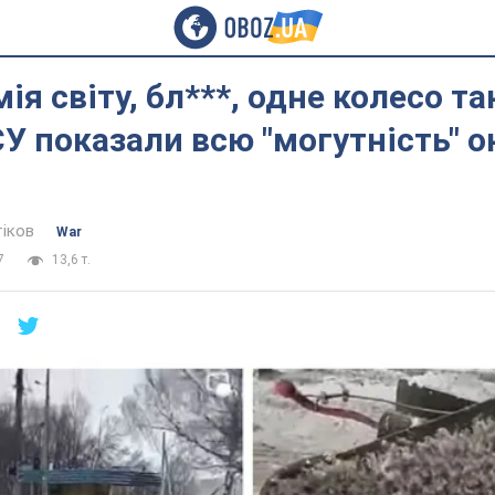
ія світу, бл***, одне колесо та
ЗСУ показали всю "могутність" о
тіков
War
7
13,6 т.