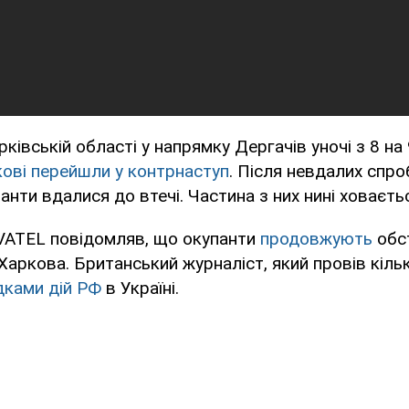
ківській області у напрямку Дергачів уночі з 8 на
ькові перейшли у контрнаступ
. Після невдалих спр
анти вдалися до втечі. Частина з них нині ховаєтьс
ATEL повідомляв, що окупанти
продовжують
обс
аркова. Британський журналіст, який провів кілька
дками дій РФ
в Україні.