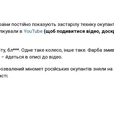
аїни постійно показують застарілу техніку окупант
лікували в
YouTube
(щоб подивитися відео, доск
іту, бл***. Одне таке колесо, інше таке. Фарба зми
", – йдеться в описі до відео.
озвалений міномет російських окупантів зняли на 
сті.