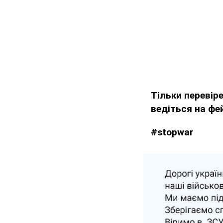
Тільки перевір
ведіться на фе
#stopwar