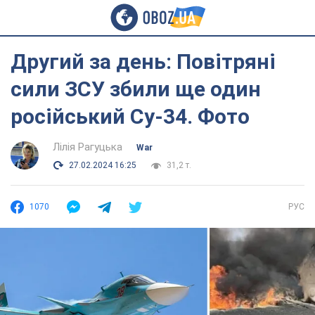
Другий за день: Повітряні
сили ЗСУ збили ще один
російський Су-34. Фото
Лілія Рагуцька
War
27.02.2024 16:25
31,2 т.
1070
РУС