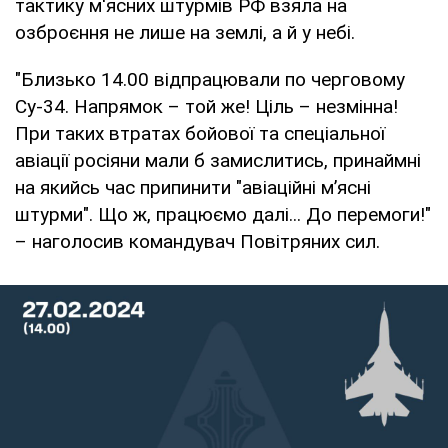
тактику м'ясних штурмів РФ взяла на
озброєння не лише на землі, а й у небі.
"Близько 14.00 відпрацювали по черговому
Су-34. Напрямок – той же! Ціль – незмінна!
При таких втратах бойової та спеціальної
авіації росіяни мали б замислитись, принаймні
на якийсь час припинити "авіаційні м’ясні
штурми". Що ж, працюємо далі... До перемоги!"
– наголосив командувач Повітряних сил.