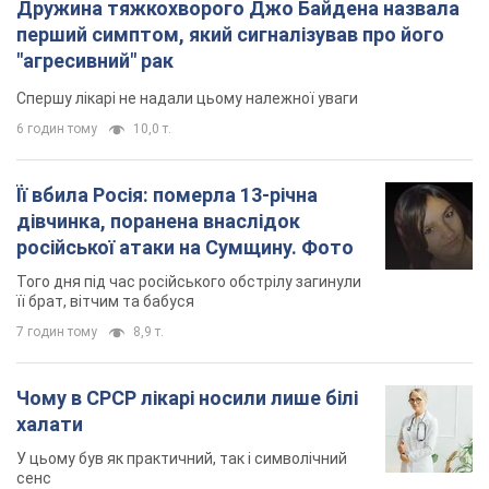
Дружина тяжкохворого Джо Байдена назвала
перший симптом, який сигналізував про його
"агресивний" рак
Спершу лікарі не надали цьому належної уваги
6 годин тому
10,0 т.
Її вбила Росія: померла 13-річна
дівчинка, поранена внаслідок
російської атаки на Сумщину. Фото
Того дня під час російського обстрілу загинули
її брат, вітчим та бабуся
7 годин тому
8,9 т.
Чому в СРСР лікарі носили лише білі
халати
У цьому був як практичний, так і символічний
сенс