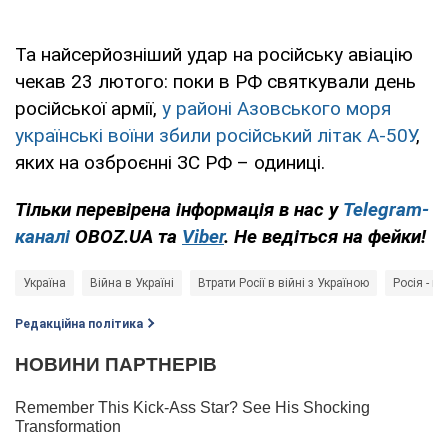
Та найсерйозніший удар на російську авіацію
чекав 23 лютого: поки в РФ святкували день
російської армії,
у районі Азовського моря
українські воїни збили російський літак А-50У
,
яких на озброєнні ЗС РФ – одиниці.
Тільки перевірена інформація в нас у
Telegram-
каналі
OBOZ.UA та
Viber
. Не ведіться на фейки!
Україна
Війна в Україні
Втрати Росії в війні з Україною
Росія - кр
Редакційна політика