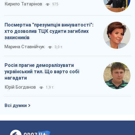
Кирило Татарінов
975
Посмертна "презумпція винуватості":
хто дозволив ТЦК судити загиблих
захисників
Марина Ставнійчук
3,0 т.
Росія прагне деморалізувати
український тил. Що варто собі
нагадати
Юрій Богданов
1,9 т.
Всі думки