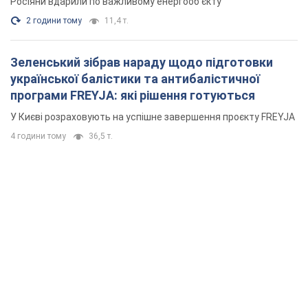
Росіяни вдарили по важливому енергооб'єкту
2 години тому
11,4 т.
Зеленський зібрав нараду щодо підготовки
української балістики та антибалістичної
програми FREYJA: які рішення готуються
У Києві розраховують на успішне завершення проєкту FREYJA
4 години тому
36,5 т.