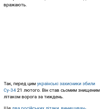
вражають.
Так, перед цим
українські захисники збили
Су-34
21 лютого. Він став сьомим знищеним
літаком ворога за тиждень.
Ще
два російських літаки, винищувач-