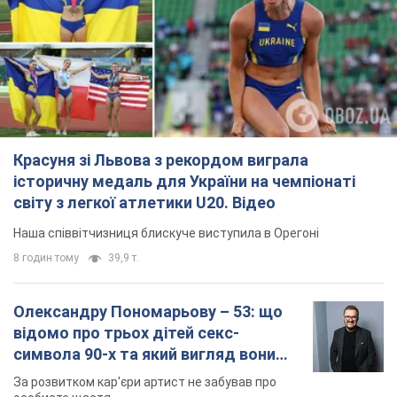
Красуня зі Львова з рекордом виграла
історичну медаль для України на чемпіонаті
світу з легкої атлетики U20. Відео
Наша співвітчизниця блискуче виступила в Орегоні
8 годин тому
39,9 т.
Олександру Пономарьову – 53: що
відомо про трьох дітей секс-
символа 90-х та який вигляд вони
мають
За розвитком кар'єри артист не забував про