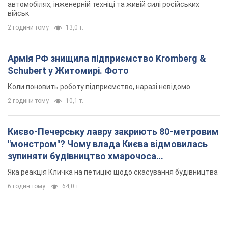
автомобілях, інженерній техніці та живій силі російських
військ
2 години тому
13,0 т.
Армія РФ знищила підприємство Kromberg &
Schubert у Житомирі. Фото
Коли поновить роботу підприємство, наразі невідомо
2 години тому
10,1 т.
Києво-Печерську лавру закриють 80-метровим
"монстром"? Чому влада Києва відмовилась
зупиняти будівництво хмарочоса
"московського вірянина"
Яка реакція Кличка на петицію щодо скасування будівництва
6 годин тому
64,0 т.