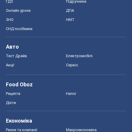
ГДЗ
Підручники
Онлайн уроки
ДПА
ЗНО
НМТ
СНД посібники
Авто
Тест Драйв
Електромобілі
Акції
Сервіс
Food Oboz
Рецепти
Напої
Дієти
Економіка
Ринки та компанії
Макроекономіка