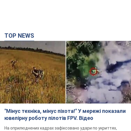
TOP NEWS
"Мінус техніка, мінус піхота!" У мережі показали
ювелірну роботу пілотів FPV. Відео
На оприлюднених кадрах зафіксовано удари по укриттях,