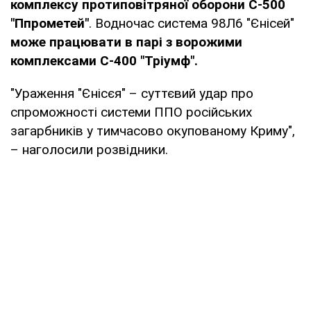
комплексу протиповітряної оборони С-500
"Ппрометей"
. Водночас система 98Л6 "Єнісей"
може працювати в парі з ворожими
комплексами С-400 "Тріумф".
"Ураження "Єнісєя" – суттєвий удар про
спроможності системи ППО російських
загарбників у тимчасово окупованому Криму",
– наголосили розвідники.