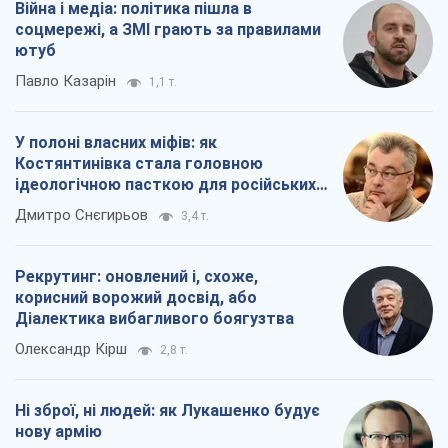
Війна і медіа: політика пішла в
соцмережі, а ЗМІ грають за правилами
ютуб
Павло Казарін
1,1 т.
У полоні власних міфів: як
Костянтинівка стала головною
ідеологічною пасткою для російських
окупантів
Дмитро Снєгирьов
3,4 т.
Рекрутинг: оновлений і, схоже,
корисний ворожий досвід, або
Діалектика вибагливого боягузтва
Олександр Кірш
2,8 т.
Ні зброї, ні людей: як Лукашенко будує
нову армію