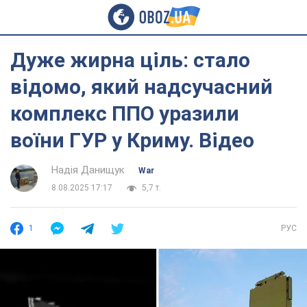
Дуже жирна ціль: стало
відомо, який надсучасний
комплекс ППО уразили
воїни ГУР у Криму. Відео
Надія Данищук
War
8.08.2025 17:17
5,7 т.
1
РУС