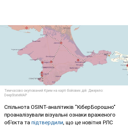
Спільнота OSINT-аналітиків "КіберБорошно"
проаналізували візуальні ознаки враженого
об'єкта та
підтвердили
, що це новітня РЛС