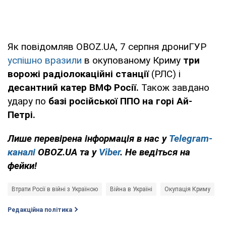
Як повідомляв OBOZ.UA, 7 серпня дрониГУР
успішно вразили
в окупованому Криму
три
ворожі радіолокаційні станції
(РЛС) і
десантний катер ВМФ Росії.
Також завдано
удару по
базі російської ППО на горі Ай-
Петрі.
Лише перевірена інформація в нас у
Telegram-
каналі
OBOZ.UA та у
Viber
. Не ведіться на
фейки!
Втрати Росії в війні з Україною
Війна в Україні
Окупація Криму
Редакційна політика