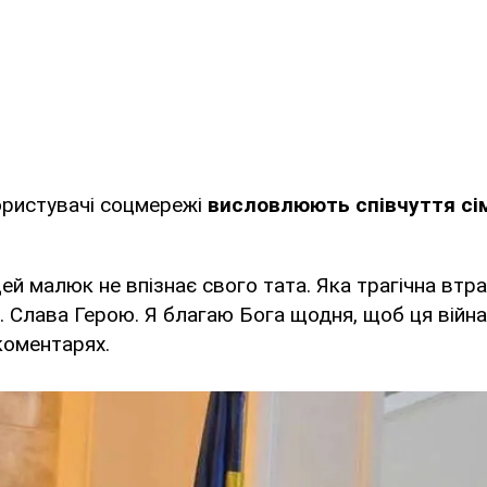
ористувачі соцмережі
висловлюють співчуття сім
цей малюк не впізнає свого тата. Яка трагічна втра
 Слава Герою. Я благаю Бога щодня, щоб ця війна 
коментарях.