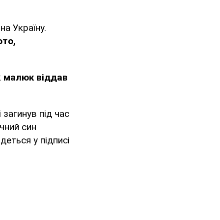
на Україну.
ото,
к
малюк віддав
 загинув під час
чний син
деться у підписі