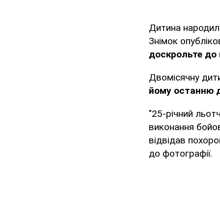
Дитина народила
Знімок опублік
доскрольте до к
Двомісячну дити
йому останню д
"25-річний льот
виконання бойов
відвідав похоро
до фотографії.