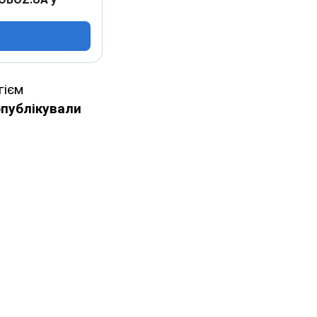
гієм
опублікували