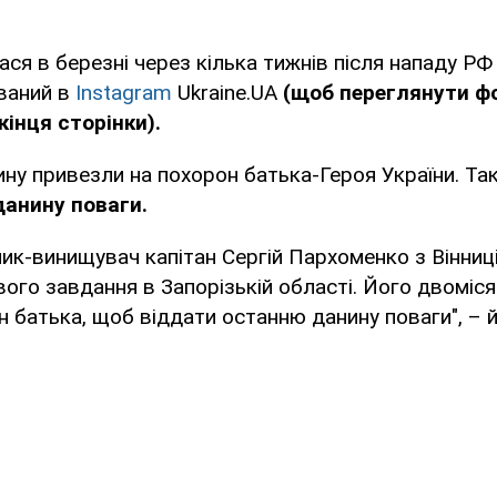
ся в березні через кілька тижнів після нападу РФ 
ований в
Instagram
Ukraine.UA
(щоб переглянути ф
інця сторінки).
ну привезли на похорон батька-Героя України. Та
анину поваги.
чик-винищувач капітан Сергій Пархоменко з Вінниці
ого завдання в Запорізькій області. Його двоміся
н батька, щоб віддати останню данину поваги", – й