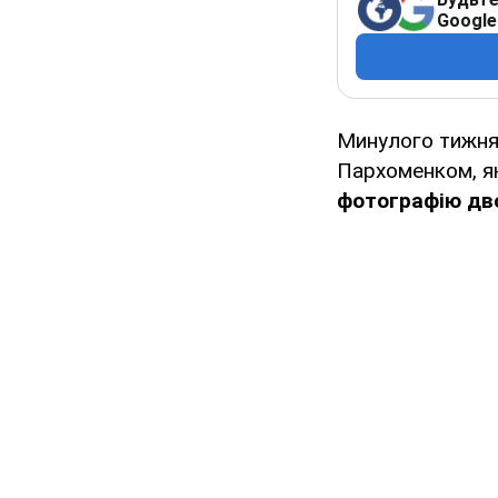
Google
Минулого тижня 
Пархоменком, як
фотографію дво