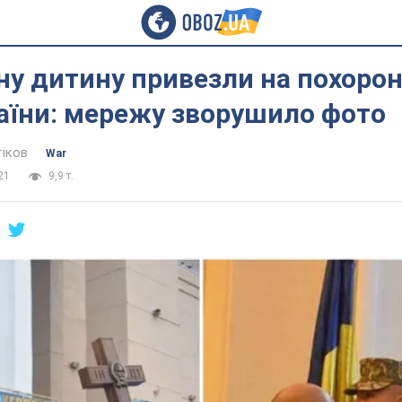
у дитину привезли на похорон
аїни: мережу зворушило фото
тіков
War
21
9,9 т.