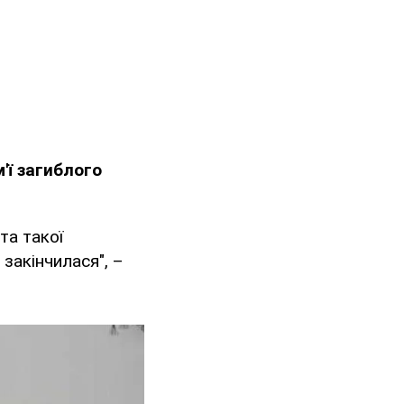
'ї загиблого
та такої
закінчилася", –