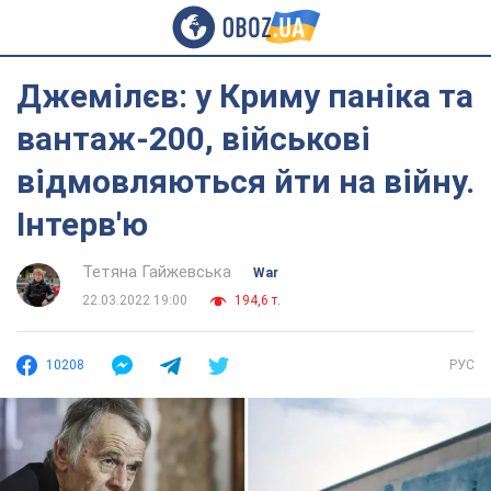
Джемілєв: у Криму паніка та
вантаж-200, військові
відмовляються йти на війну.
Інтерв'ю
Тетяна Гайжевська
War
22.03.2022 19:00
194,6 т.
10208
РУС