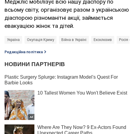
Меджліс мобілізує всю нашу діаспору по
всьому світу, організовує разом з українською
діаспорою різноманітні акції, займається
евакуацією жінок та дітей.
Україна
Окупація Криму
Війна в Україні
Ексклюзив
Росія - к
Редакційна політика