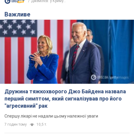
Джемілєв: у Криму...
Важливе
Дружина тяжкохворого Джо Байдена назвала
перший симптом, який сигналізував про його
"агресивний" рак
Спершу лікарі не надали цьому належної уваги
7 годин тому
10,5 т.