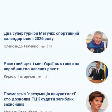
Два супертурніри Магучіх: спортивний
календар осені 2026 року
Олександр Липенко
345
Ракетний щит і меч України: ставка на
виробництво власних ракет
Кирило Татарінов
1,1 т.
Посмертна "презумпція винуватості":
хто дозволив ТЦК судити загиблих
захисників
Марина Ставнійчук