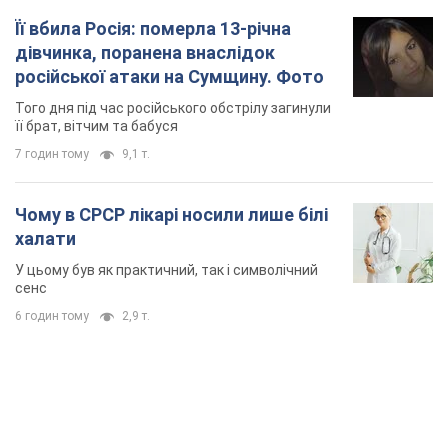
Її вбила Росія: померла 13-річна
дівчинка, поранена внаслідок
російської атаки на Сумщину. Фото
Того дня під час російського обстрілу загинули
її брат, вітчим та бабуся
7 годин тому
9,1 т.
Чому в СРСР лікарі носили лише білі
халати
У цьому був як практичний, так і символічний
сенс
6 годин тому
2,9 т.