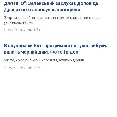
для ППО": Зеленський заслухав доповідь
Драпатого і анонсував нові кроки
Зокрема, він обговорив з головкомом кадрові питання в
українській армії
2 години тому
1,8 т.
В окупованій Ялті прогриміли потужні вибухи:
валить чорний дим. Фото і відео
Місто, ймовірно, опинилося під атакою дронів
4 години тому
5,2 т.