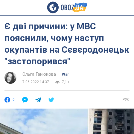
Є дві причини: у МВС
пояснили, чому наступ
окупантів на Сєвєродонецьк
"застопорився"
Ольга Ганюкова
War
7.06.2022 14:37
7,1 т.
0
РУС