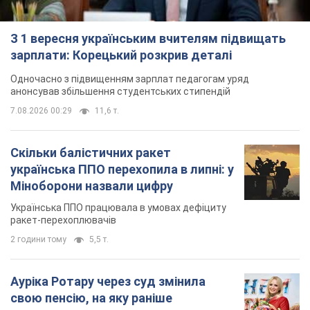
З 1 вересня українським вчителям підвищать
зарплати: Корецький розкрив деталі
Одночасно з підвищенням зарплат педагогам уряд
анонсував збільшення студентських стипендій
7.08.2026 00:29
11,6 т.
Скільки балістичних ракет
українська ППО перехопила в липні: у
Міноборони назвали цифру
Українська ППО працювала в умовах дефіциту
ракет-перехоплювачів
2 години тому
5,5 т.
Ауріка Ротару через суд змінила
свою пенсію, на яку раніше