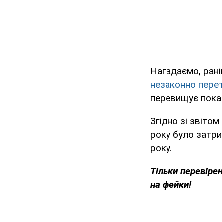
Нагадаємо, ран
незаконно пере
перевищує показ
Згідно зі звіто
року було затри
року.
Тільки перевіре
на фейки!