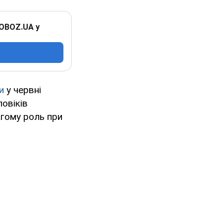
 OBOZ.UA у
ни
у червні
овіків
агому роль при