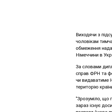
Виходячи з підс
чоловікам тимча
обмеження нада
Німеччини в Укр
За словами дипл
справ ФРН та фе
чи видаватиме Н
територію країн
"Зрозуміло, що 
зараз існує дос