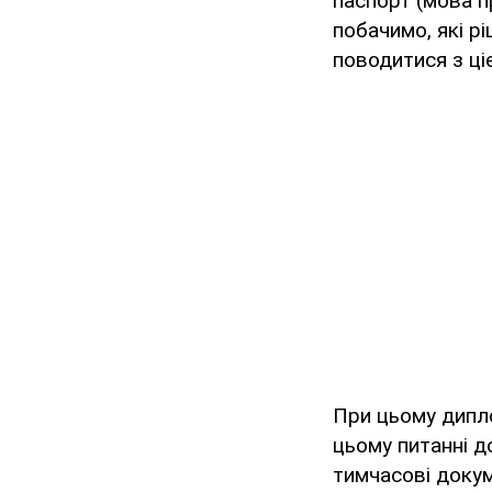
паспорт (мова п
побачимо, які рі
поводитися з ці
При цьому дипло
цьому питанні д
тимчасові докуме