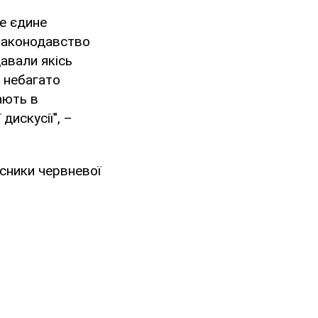
де єдине
 законодавство
авали якісь
 небагато
ають в
дискусії", –
асники червневої