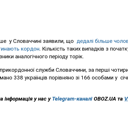
іше у Словаччині заявили, що
дедалі більше чолові
тинають кордон
. Кількість таких випадків з початк
ники аналогічного періоду торік.
м прикордонної служби Словаччини, за перші чотири
мано 338 українців порівняно зі 166 особами у січн
на інформація у нас у
Telegram-каналі
OBOZ.UA та
V