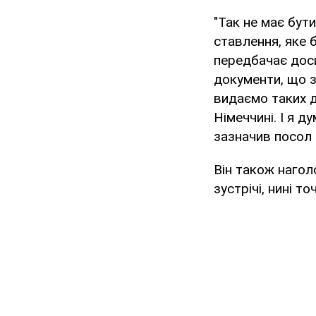
"Так не має бути
ставлення, яке 
передбачає доси
документи, що 
видаємо таких д
Німеччині. І я д
зазначив посол 
Він також нагол
зустрічі, нині т