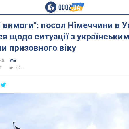
і вимоги": посол Німеччини в У
я щодо ситуації з українськи
и призовного віку
ка
War
41
4,0 т.