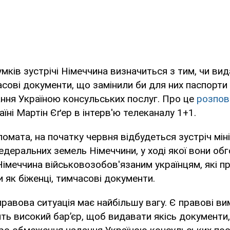
умків зустрічі Німеччина визначиться з тим, чи ви
сові документи, що замінили би для них паспорти 
ння Україною консульських послуг. Про це
розпов
аїні Мартін Єґер в інтерв'ю телеканалу 1+1.
омата, на початку червня відбудеться зустріч міні
деральних земель Німеччини, у ході якої вони об
імеччина військовозобов'язаним українцям, які п
и як біженці, тимчасові документи.
правова ситуація має найбільшу вагу. Є правові ви
ить високий бар’єр, щоб видавати якісь документи