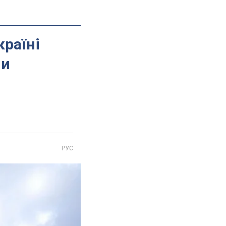
країні
ми
РУС