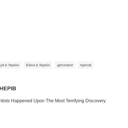
ія в Україні
Війна в Україні
дипломат
призов