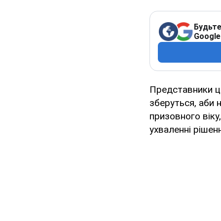
Будьте
Google
Представники ц
зберуться, аби 
призовного віку
ухваленні рішен