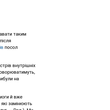
давати таким
після
ів
посол
стрів внутрішніх
говорюватимуть,
рибули на
моги й вже
, які замінюють