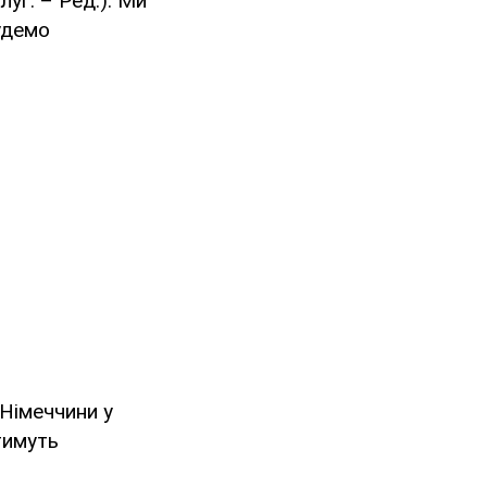
уг. – Ред.). Ми
будемо
 Німеччини у
тимуть