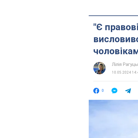
"Є правов
висловивс
чоловікам
Лілія Рагуць
10.05.2024 14:
0