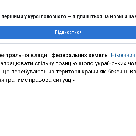
 першими у курсі головного — підпишіться на Новини на
Підписатися
ентральної влади і федеральних земель
Німеччи
напрацювати спільну позицію щодо українських чол
, що перебувають на території країни як біженці. В
ня гратиме правова ситуація.