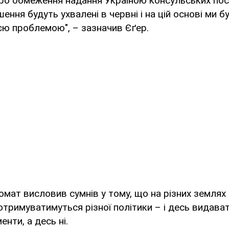
ро обмеження надання Україною консульських посл
шення будуть ухвалені в червні і на цій основі ми 
єю проблемою", – зазначив Єґер.
мат висловив сумнів у тому, що на різних землях
отримуватимуться різної політики – і десь видава
нти, а десь ні.