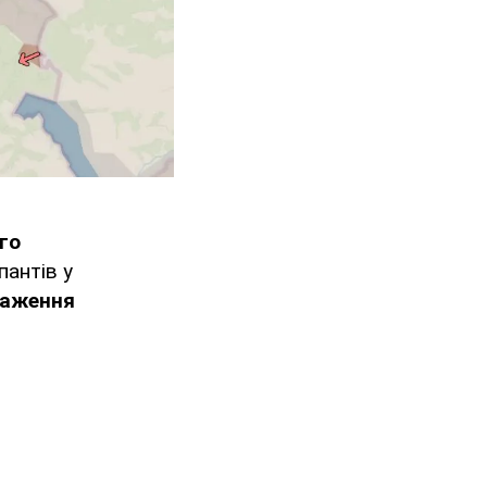
го
пантів у
раження