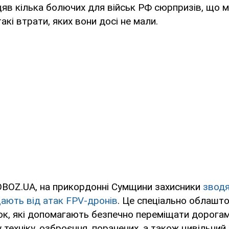
цяв кілька болючих для військ РФ сюрпризів, що 
акі втрати, яких вони досі не мали.
OBOZ.UA, на прикордонні Сумщини захисники
зводя
ищають від атак FPV-дронів
. Це спеціально облашто
ток, які допомагають безпечно переміщати дорога
у техніку, озброєння, поранених, а також цивільний