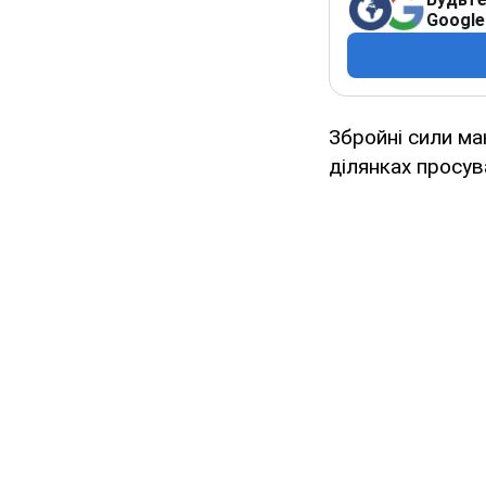
Google
Збройні сили м
ділянках просув