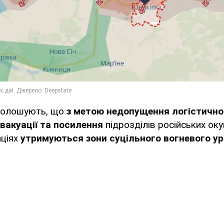
голошують, що
з метою недопущення логістично
евакуації та посилення
підрозділів російських оку
ціях
утримуються зони суцільного вогневого у