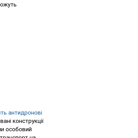
можуть
ть антидронові
вані конструкції
ми особовий
 транспорт на