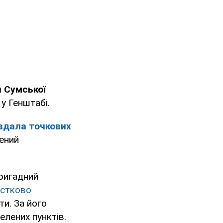
и Сумської
у Генштабі.
вдала точкових
ений
ригадний
астково
ти. За його
елених пунктів.