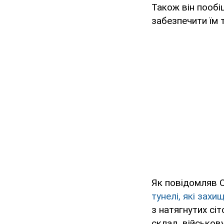
Також він пообі
забезпечити їм т
Як повідомляв 
тунелі, які зах
з натягнутих сі
склад, військов