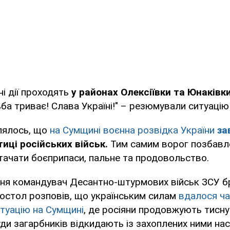
ні дії проходять
у районах Олексіївки та Юнаківк
ьба триває! Слава Україні!" – резюмували ситуацію 
лялось, що
на Сумщині воєнна розвідка України
за
тиці російських військ.
Тим самим ворог позбавл
тачати боєприпаси, пальне та продовольство.
пня командувач Десантно-штурмових військ ЗСУ б
остол розповів, що українським силам
вдалося ч
итуацію на Сумщині
, де росіяни продовжують тисну
ди загарбників відкидають із захоплених ними нас