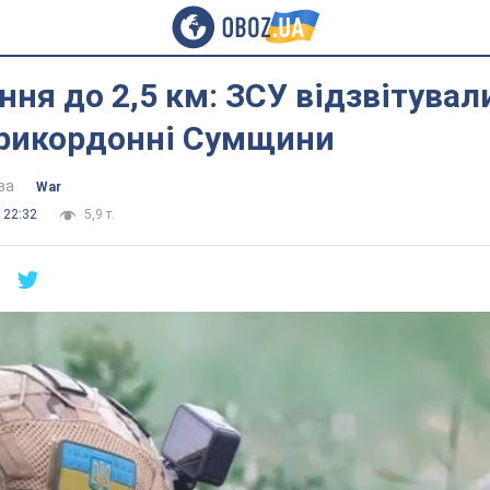
ння до 2,5 км: ЗСУ відзвітувал
прикордонні Сумщини
ва
War
 22:32
5,9 т.