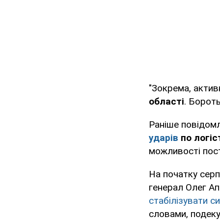
"Зокрема, актив
області
. Борот
Раніше повідом
ударів
по логіс
можливості пос
На початку сер
генерал Олег Ап
стабілізувати с
словами, подеку