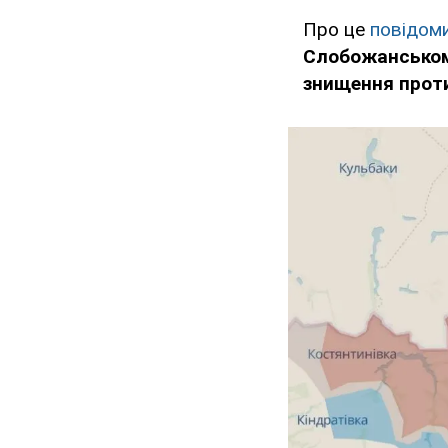
Про це
повідом
Слобожанськом
знищення проти