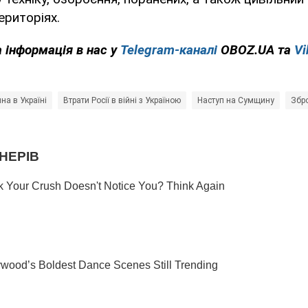
риторіях.
 інформація в нас у
Telegram-каналі
OBOZ.UA та
Vi
йна в Україні
Втрати Росії в війні з Україною
Наступ на Сумщину
Збро