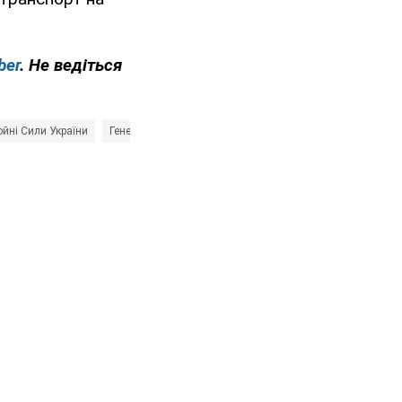
ber
. Не ведіться
йні Сили України
Генеральний штаб ЗСУ
Росія - країна-агресор