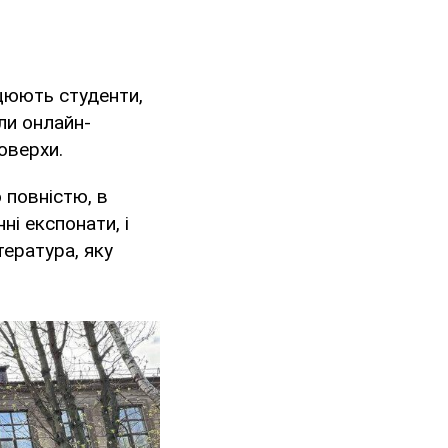
ацюють студенти,
ли онлайн-
оверхи.
 повністю, в
ні експонати, і
тература, яку