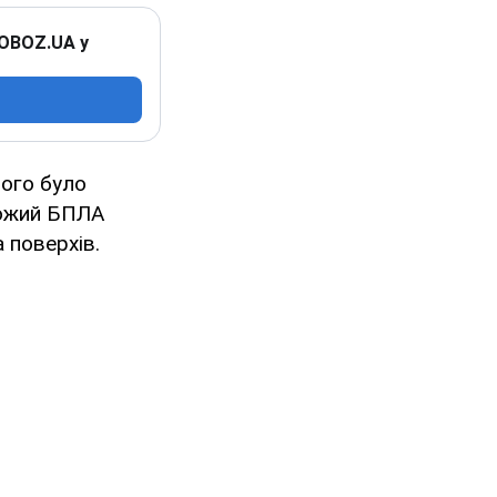
 OBOZ.UA у
чого було
рожий БПЛА
 поверхів.