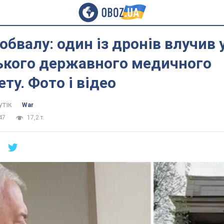
 обвалу: один із дронів влучив 
ького державного медичного
ту. Фото і відео
утік
War
47
17,2 т.