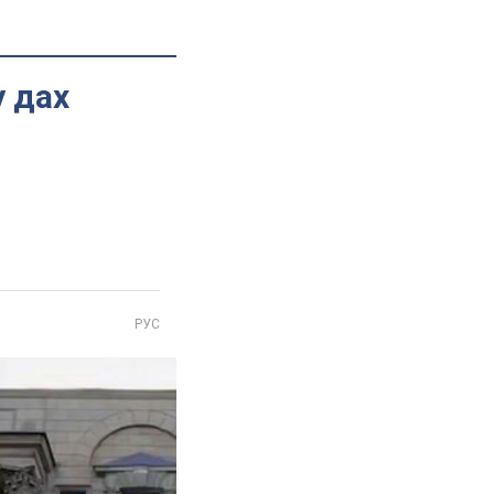
у дах
РУС