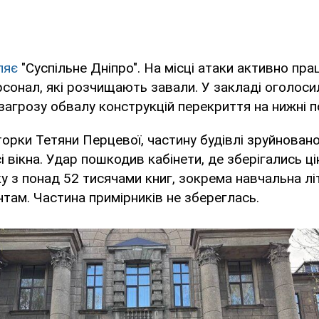
ляє
"Суспільне Дніпро". На місці атаки активно пр
рсонал, які розчищають завали. У закладі оголоси
загрозу обвалу конструкцій перекриття на нижні п
орки Тетяни Перцевої, частину будівлі зруйновано
сі вікна. Удар пошкодив кабінети, де зберігались цін
ку з понад 52 тисячами книг, зокрема навчальна лі
там. Частина примірників не збереглась.