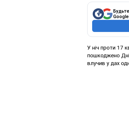
Будьте
Google
У ніч проти 17 
пошкоджено Дні
влучив у дах од