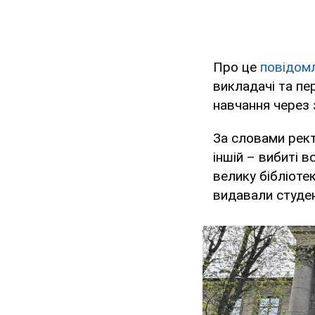
Про це
повідом
викладачі та пе
навчання через 
За словами рект
іншій – вибиті в
велику бібліоте
видавали студен