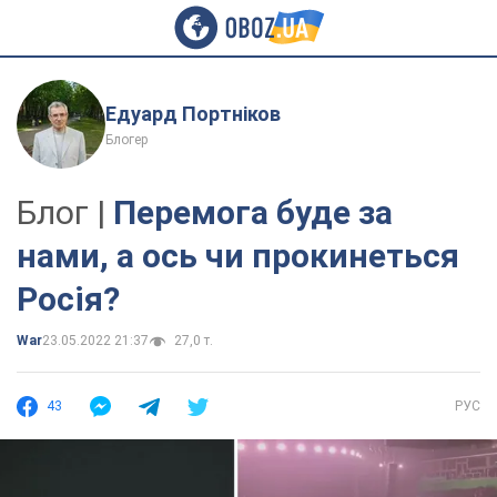
Едуард Портніков
Блогер
Блог |
Перемога буде за
нами, а ось чи прокинеться
Росія?
War
23.05.2022 21:37
27,0 т.
43
РУС