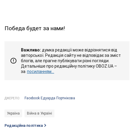
Победа будет за нами!
Важливо:
думка редакції може відрізнятися від
авторської. Редакція сайту не відповідає за зміст
блогів, але прагне публікувати різні погляди.
Детальніше про редакційну політику OBOZ.UA –
за
посиланням...
Facebook Едуарда Портнікова
ДЖЕРЕЛО:
Україна
Війна в Україні
Редакційна політика