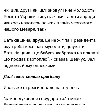
Які цілі, друзі, які цілі знову? Гине молодість
Росії та України, гинуть жінки та діти заради
якихось наполеонівських планів чергового
нашого Цезаря, так?
Батьківщина, друзі, це не ж * па Президента,
яку треба весь час, мусолити, цілувати.
Батьківщина - це бабуся жебрачка на вокзалі,
що продає картоплю", - сказав Шевчук. Зал
відповів йому оплесками.
Далі текст мовою оригіналу
И как же отреагировало на эту речь
"самое духовное государство"в мире,
борющееся с выдуманным нацизмом в