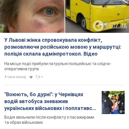
У Львові жінка спровокувала конфлікт,
розмовляючи російською мовою у маршрутці:
поліція склала адмінпротокол. Відео
На місце події прибули патрульні поліцейські та слідчо-
оперативна група
4 часа назад
7,6 т.
"Воюють, бо дурні": у Чернівцях
водій автобуса зневажив
українських військових і поплатився.
Відео
Водія звільнили після конфлікту з пасажирами
та образ військових