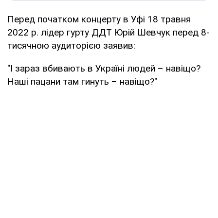
Перед початком концерту в Уфі 18 травня
2022 р. лідер гурту ДДТ Юрій Шевчук перед 8-
тисячною аудиторією заявив:
"І зараз вбивають в Україні людей – навіщо?
Наші пацани там гинуть – навіщо?"