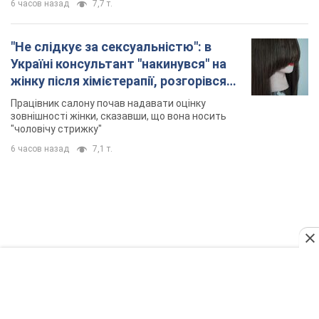
6 часов назад
7,7 т.
"Не слідкує за сексуальністю": в
Україні консультант "накинувся" на
жінку після хімієтерапії, розгорівся
скандал. Фото
Працівник салону почав надавати оцінку
зовнішності жінки, сказавши, що вона носить
"чоловічу стрижку"
6 часов назад
7,1 т.