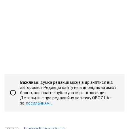
Важливо:
думка редакції може відрізнятися від
авторської. Редакція сайту не відповідає за зміст
блогів, але прагне публікувати різні погляди.
Детальніше про редакційну політику OBOZ.UA –
за
посиланням...
Facebook Катерини Качан
ДЖЕРЕЛО: