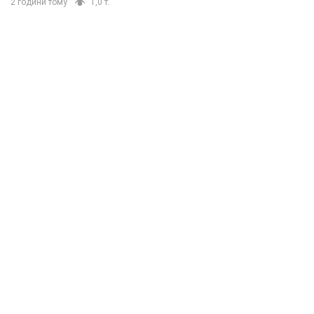
2 години тому
1,0 т.