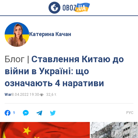
Катерина Качан
Блог |
Ставлення Китаю до
війни в Україні: що
означають 4 наративи
War
8.04.2022 19:30
32,6 т.
9
РУС