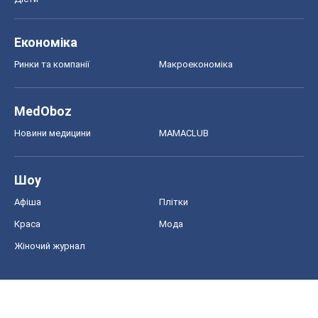
Економіка
Ринки та компанії
Макроекономіка
MedOboz
Новини медицини
MAMACLUB
Шоу
Афіша
Плітки
Краса
Мода
Жіночий журнал