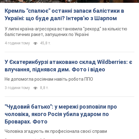
Кремль "спалює" останні запаси балістики в
Україні: що буде далі? Інтерв’ю з Шарпом
У липні країна-агресорка встановила "рекорд" за кількістю
балістичних ракет, запущених по Україні
4 години тому
45,8 т.
У Єкатеринбурзі атаковано склад Wildberries: є
влучання, піднявся дим. Фото і відео
Не допомогла росіянам навіть робота ППО
3 години тому
8,8 т.
"Чудовий батько": у мережі розповіли про
чоловіка, якого Росія убила ударом по
Броварах. Фото
Чоловіка згадують як професіонала своєї справи