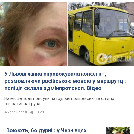
У Львові жінка спровокувала конфлікт,
розмовляючи російською мовою у маршрутці:
поліція склала адмінпротокол. Відео
На місце події прибули патрульні поліцейські та слідчо-
оперативна група
4 часа назад
8,2 т.
"Воюють, бо дурні": у Чернівцях
водій автобуса зневажив
українських військових і поплатився.
Відео
Водія звільнили після конфлікту з пасажирами
та образ військових
7 часов назад
7,9 т.
"Не слідкує за сексуальністю": у
Києві консультант салону краси