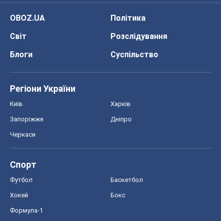
Київ
Харків
Запоріжжя
Дніпро
Черкаси
Спорт
Футбол
Баскетбол
Хокей
Бокс
Формула-1
Моя школа
ГДЗ
Підручники
Онлайн уроки
ДПА
ЗНО
НМТ
СНД посібники