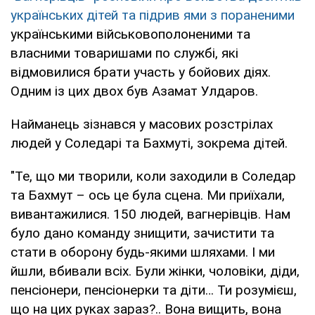
українських дітей та підрив ями з пораненими
українськими військовополоненими та
власними товаришами по службі, які
відмовилися брати участь у бойових діях.
Одним із цих двох був Азамат Улдаров.
Найманець зізнався у масових розстрілах
людей у ​​Соледарі та Бахмуті, зокрема дітей.
"Те, що ми творили, коли заходили в Соледар
та Бахмут – ось це була сцена. Ми приїхали,
вивантажилися. 150 людей, вагнерівців. Нам
було дано команду знищити, зачистити та
стати в оборону будь-якими шляхами. І ми
йшли, вбивали всіх. Були жінки, чоловіки, діди,
пенсіонери, пенсіонерки та діти… Ти розумієш,
що на цих руках зараз?.. Вона вищить, вона