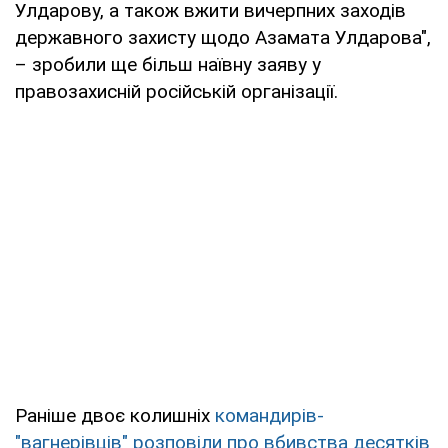
Улдарову, а також вжити вичерпних заходів
державного захисту щодо Азамата Улдарова",
– зробили ще більш наївну заяву у
правозахисній російській організації.
Раніше двоє колишніх
командирів-
"вагнерівців" розповіли про вбивства десятків