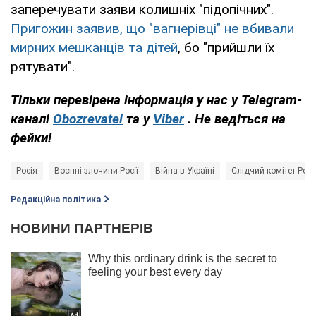
заперечувати заяви колишніх "підопічних".
Пригожин заявив, що "вагнерівці" не вбивали
мирних мешканців та дітей
, бо "прийшли їх
рятувати".
Тільки перевірена інформація у нас у Telegram-
каналі
Obozrevatel
та у
Viber
. Не ведіться на
фейки!
Росія
Воєнні злочини Росії
Війна в Україні
Слідчий комітет Росі
Редакційна політика