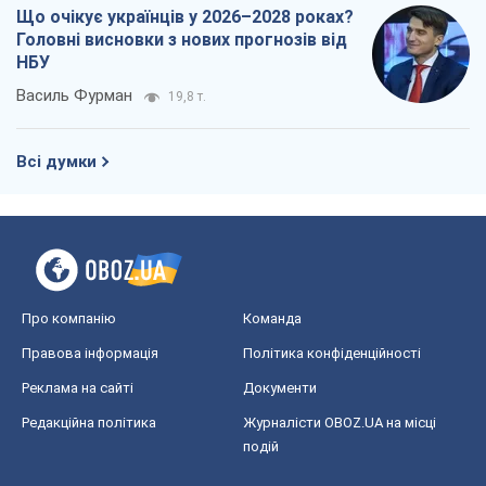
Про компанію
Команда
Правова інформація
Політика конфіденційності
Реклама на сайті
Документи
Редакційна політика
Журналісти OBOZ.UA на місці
подій
OBOZ.UA
Політика
Світ
Розслідування
Блоги
Суспільство
Регіони України