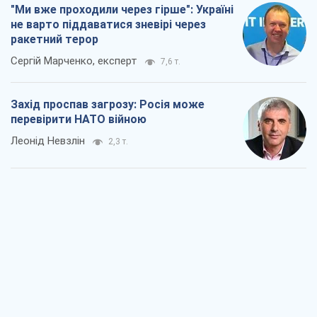
Леонід Невзлін
2,3 т.
"Варта" та "Новатор" витримали
кулеметний обстріл і удар FPV-дрона,
врятувавши життя офіцеру ЗСУ
Українська Бронетехніка
2,5 т.