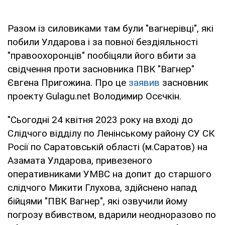
Разом із силовиками там були "вагнерівці", які
побили Улдарова і за повної бездіяльності
"правоохоронців" пообіцяли його вбити за
свідчення проти засновника ПВК "Вагнер"
Євгена Пригожина. Про це
заявив
засновник
проекту Gulagu.net Володимир Осєчкін.
"Сьогодні 24 квітня 2023 року на вході до
Слідчого відділу по Ленінському району СУ СК
Росії по Саратовській області (м.Саратов) на
Азамата Улдарова, привезеного
оперативниками УМВС на допит до старшого
слідчого Микити Глухова, здійснено напад
бійцями "ПВК Вагнер", які озвучили йому
погрозу вбивством, вдарили неодноразово по