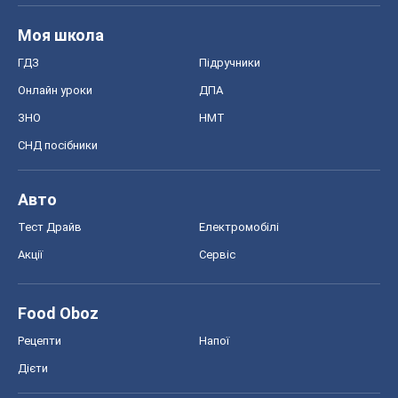
Авто
Тест Драйв
Електромобілі
Акції
Сервіс
Food Oboz
Рецепти
Напої
Дієти
Економіка
Ринки та компанії
Макроекономіка
MedOboz
Новини медицини
MAMACLUB