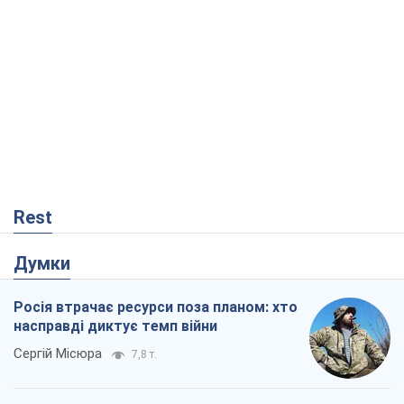
Rest
Думки
Росія втрачає ресурси поза планом: хто
насправді диктує темп війни
Сергій Місюра
7,8 т.
"Ми вже проходили через гірше": Україні
не варто піддаватися зневірі через
ракетний терор
Сергій Марченко, експерт
7,6 т.
Захід проспав загрозу: Росія може
перевірити НАТО війною