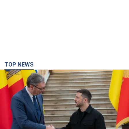
TOP NEWS
Зеленський вперше прибув до Сербії:
планується зустріч із Вучичем і не лише. Відео
Це перший візит глави держави до Бєлграда
4 часа назад
48,0 т.
"Верніть Федорова": у містах України 23-й день