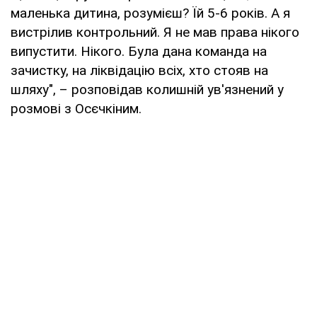
маленька дитина, розумієш? Їй 5-6 років. А я
вистрілив контрольний. Я не мав права нікого
випустити. Нікого. Була дана команда на
зачистку, на ліквідацію всіх, хто стояв на
шляху", – розповідав колишній ув'язнений у
розмові з Осєчкіним.