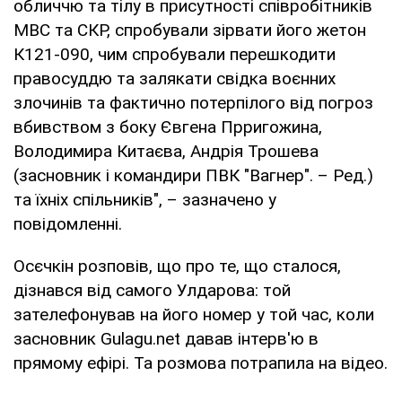
обличчю та тілу в присутності співробітників
МВС та СКР, спробували зірвати його жетон
К121-090, чим спробували перешкодити
правосуддю та залякати свідка воєнних
злочинів та фактично потерпілого від погроз
вбивством з боку Євгена Прригожина,
Володимира Китаєва, Андрія Трошева
(засновник і командири ПВК "Вагнер". – Ред.)
та їхніх спільників", – зазначено у
повідомленні.
Осєчкін розповів, що про те, що сталося,
дізнався від самого Улдарова: той
зателефонував на його номер у той час, коли
засновник Gulagu.net давав інтерв'ю в
прямому ефірі. Та розмова потрапила на відео.