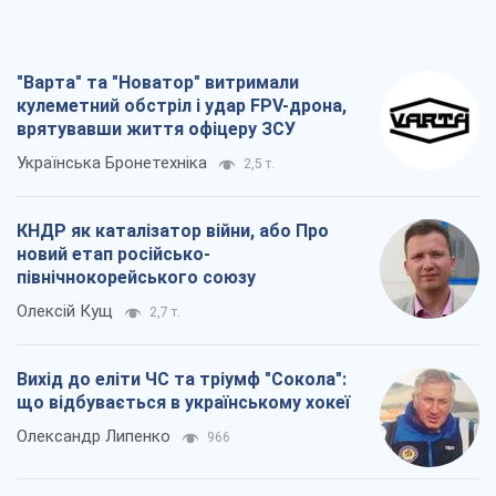
КНДР як каталізатор війни, або Про
новий етап російсько-
північнокорейського союзу
Олексій Кущ
2,7 т.
Вихід до еліти ЧС та тріумф "Сокола":
що відбувається в українському хокеї
Олександр Липенко
966
Що очікує українців у 2026–2028 роках?
Головні висновки з нових прогнозів від
НБУ
Василь Фурман
19,8 т.
Всі думки