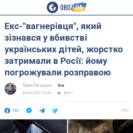
Екс-"вагнерівця", який
зізнався у вбивстві
українських дітей, жорстко
затримали в Росії: йому
погрожували розправою
Лілія Рагуцька
War
24.04.2023 15:44
42,8 т.
183
РУС