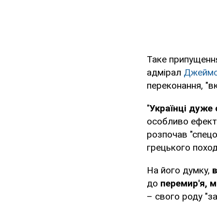
Таке припущенн
адмірал
Джеймс
переконання, "в
"
Українці дуже
особливо ефекти
розпочав "спец
грецького похо
На його думку,
в
до
перемир'я, 
– свого роду "з