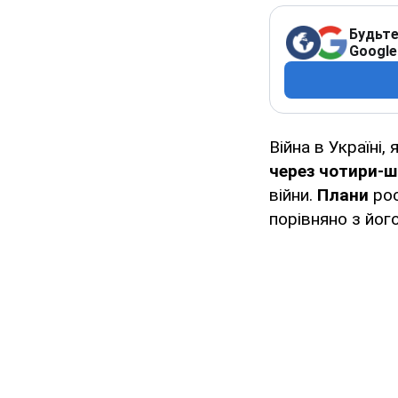
Будьте
Google
Війна в Україні,
через чотири-ш
війни.
Плани
ро
порівняно з його