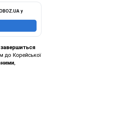
 OBOZ.UA у
,
завершиться
им до Корейської
вними
,