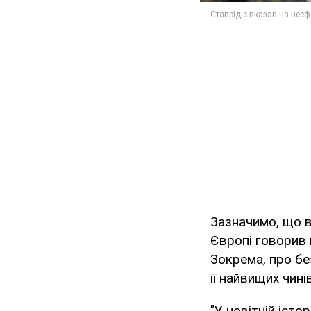
Зазначимо, що 
Європі говорив п
Зокрема, про бе
її найвищих чинів
"У новітній істо