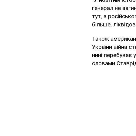
генерал не загин
тут, з російсько
більше, ліквідов
Також американ
України війна с
нині перебуває у
словами Ставрі