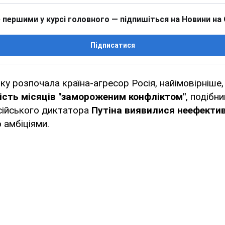
 першими у курсі головного — підпишіться на Новини на
Підписатися
 яку розпочала країна-агресор Росія, найімовірніше
ість місяців "замороженим конфліктом"
, подібн
сійського диктатора
Путіна виявилися неефекти
 амбіціями.