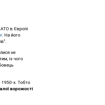
НАТО в Європі
er
. На його
в".
илися не
им, із чого
бовець
у 1950-х. Тобто
валої ворожості