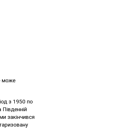
е може
іод з 1950 по
а Південній
ми закінчився
ітаризовану