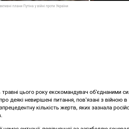
в травні цього року екскомандувач об'єднаними с
ро деякі невирішені питання, пов'язані з війною в 
зпрецедентну кількість жертв, яких зазнала росій
.
рії немає ситуації, порівнянної за загибеллю генерал