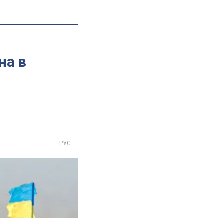
на в
РУС