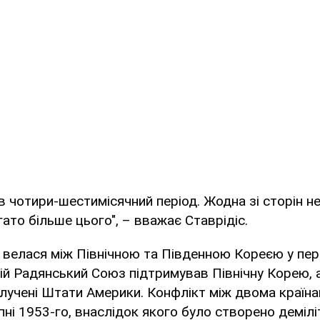
 в чотири-шестимісячний період. Жодна зі сторін н
ато більше цього", – вважає Ставрідіс.
 велася між Північною та Південною Кореєю у пер
ній Радянський Союз підтримував Північну Корею, 
учені Штати Америки. Конфлікт між двома країна
пні 1953-го, внаслідок якого було створено деміл