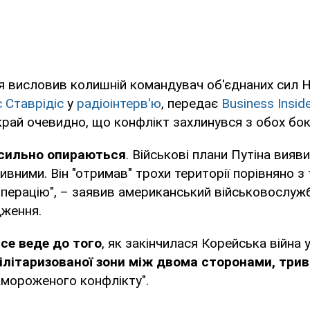
я висловив колишній командувач об'єднаних сил 
 Ставрідіс
у
радіоінтерв'ю
, передає
Business Insid
край очевидно, що конфлікт захлинувся з обох бокі
 сильно опираються
. Військові плани Путіна вияв
вними. Він "отримав" трохи території порівняно з т
операцію", – заявив американський військовослуж
дження.
се веде до того
, як закінчилася Корейська війна 
мілітаризованої зони між двома сторонами, три
амороженого конфлікту".