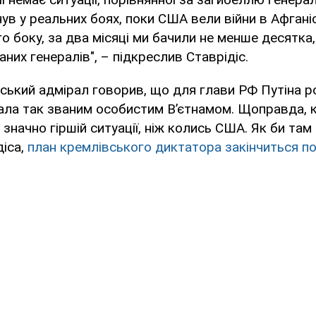
ув у реальних боях, поки США вели війни в Афганіст
го боку, за два місяці ми бачили не менше десятка
аних генералів", – підкреслив Ставрідіс.
ський адмірал говорив, що для глави РФ Путіна р
тала так званим особистим В’єтнамом. Щоправда, 
 значно гіршій ситуації, ніж колись США. Як би там 
діса,
план кремлівського диктатора закінчиться п