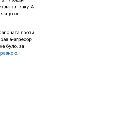
ані та Іраку. А
, якщо не
озпочата проти
країна-агресор
не було, за
оразкою
.