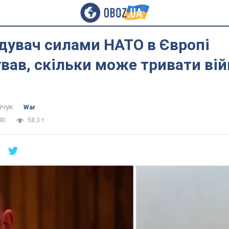
дувач силами НАТО в Європі
вав, скільки може тривати вій
ічук
War
40
58,3 т.