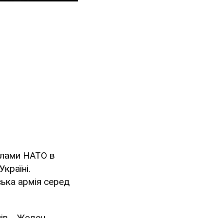
илами НАТО в
Україні.
ська армія серед
ів... Жоден