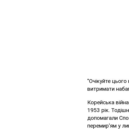
"Очікуйте цього
витримати набаг
Корейська війна
1953 рік. Тодіш
допомагали Спол
перемир'ям у ли