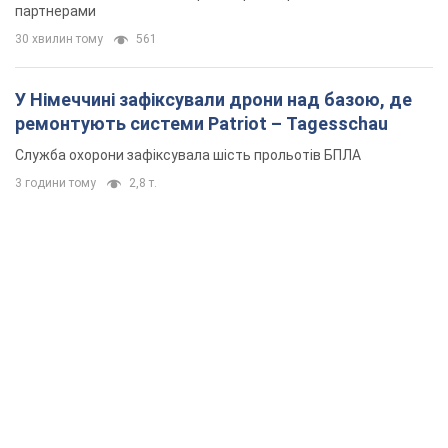
партнерами
30 хвилин тому
561
У Німеччині зафіксували дрони над базою, де
ремонтують системи Patriot – Tagesschau
Служба охорони зафіксувала шість прольотів БПЛА
3 години тому
2,8 т.