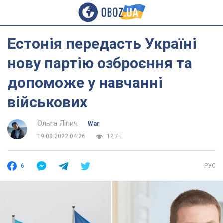
Естонія передасть Україні
нову партію озброєння та
допоможе у навчанні
військових
Ольга Ліпич
War
19.08.2022 04:26
12,7 т.
6
РУС