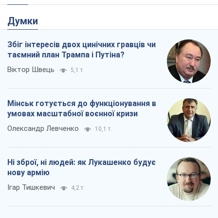
Думки
Збіг інтересів двох цинічних гравців чи
таємний план Трампа і Путіна?
Віктор Швець
5,1 т.
Мінськ готується до функціонування в
умовах масштабної воєнної кризи
Олександр Левченко
10,1 т.
Ні зброї, ні людей: як Лукашенко будує
нову армію
Ігар Тишкевич
4,2 т.