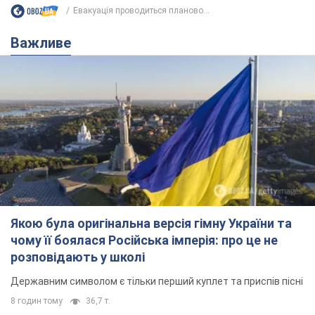
Евакуація проводиться планово...
Важливе
Якою була оригінальна версія гімну України та
чому її боялася Російська імперія: про це не
розповідають у школі
Державним символом є тільки перший куплет та приспів пісні
8 годин тому
36,7 т.