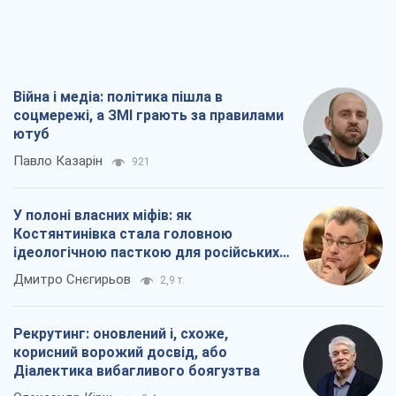
Війна і медіа: політика пішла в
соцмережі, а ЗМІ грають за правилами
ютуб
Павло Казарін
921
У полоні власних міфів: як
Костянтинівка стала головною
ідеологічною пасткою для російських
окупантів
Дмитро Снєгирьов
2,9 т.
Рекрутинг: оновлений і, схоже,
корисний ворожий досвід, або
Діалектика вибагливого боягузтва