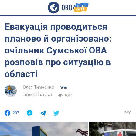
Евакуація проводиться
планово й організовано:
очільник Сумської ОВА
розповів про ситуацію в
області
Олег Тимченко
War
18.03.2024 17:43
6,3 т.
207
РУС