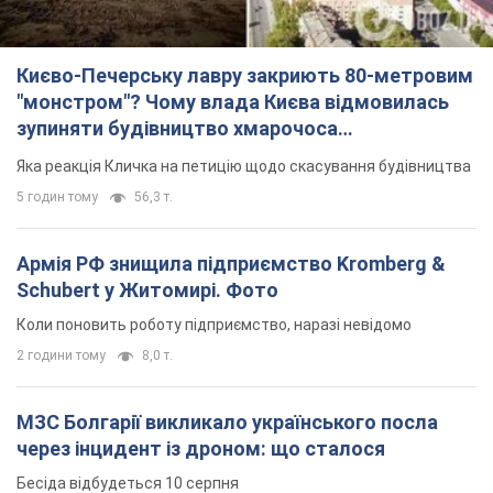
Києво-Печерську лавру закриють 80-метровим
"монстром"? Чому влада Києва відмовилась
зупиняти будівництво хмарочоса
"московського вірянина"
Яка реакція Кличка на петицію щодо скасування будівництва
5 годин тому
56,3 т.
Армія РФ знищила підприємство Kromberg &
Schubert у Житомирі. Фото
Коли поновить роботу підприємство, наразі невідомо
2 години тому
8,0 т.
МЗС Болгарії викликало українського посла
через інцидент із дроном: що сталося
Бесіда відбудеться 10 серпня