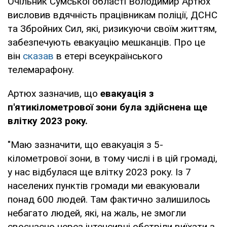
Очільник Сумської області Володимир Артюх
висловив вдячність працівникам поліції, ДСНС
та Збройних Сил, які, ризикуючи своїм життям,
забезпечують евакуацію мешканців. Про це
він
сказав
в етері всеукраїнського
телемарафону.
Артюх зазначив, що
евакуація з
п'ятикілометрової зони була здійснена ще
влітку 2023 року.
"Маю зазначити, що евакуація з 5-
кілометрової зони, в тому числі і в цій громаді,
у нас відбулася ще влітку 2023 року. Із 7
населених пунктів громади ми евакуювали
понад 600 людей. Там фактично залишилось
небагато людей, які, на жаль, не змогли
своєчасно через інтенсивні обстріли виїхати з